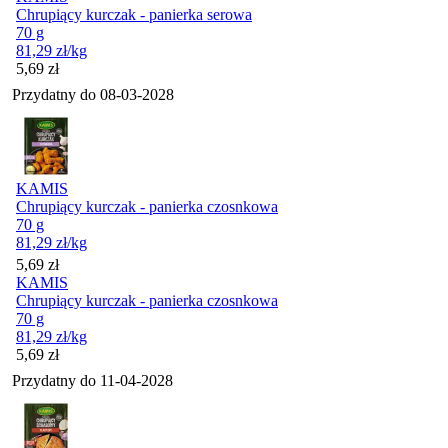
Chrupiący kurczak - panierka serowa
70 g
81,29
zł
/kg
Cena
5,69
zł
Przydatny do
08-03-2028
KAMIS
Chrupiący kurczak - panierka czosnkowa
70 g
81,29
zł
/kg
Cena
5,69
zł
KAMIS
Chrupiący kurczak - panierka czosnkowa
70 g
81,29
zł
/kg
Cena
5,69
zł
Przydatny do
11-04-2028