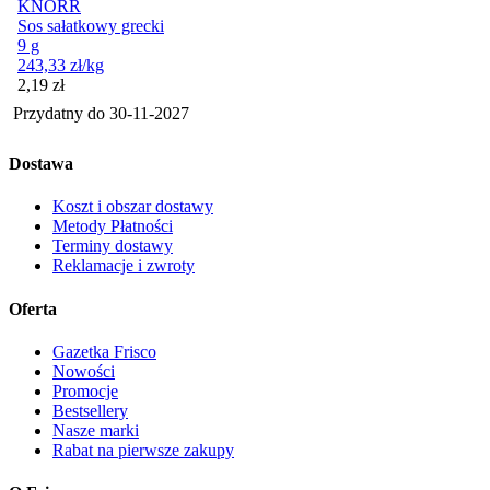
KNORR
Sos sałatkowy grecki
9 g
243,33
zł
/kg
Cena
2,19
zł
Przydatny do
30-11-2027
Dostawa
Koszt i obszar dostawy
Metody Płatności
Terminy dostawy
Reklamacje i zwroty
Oferta
Gazetka Frisco
Nowości
Promocje
Bestsellery
Nasze marki
Rabat na pierwsze zakupy