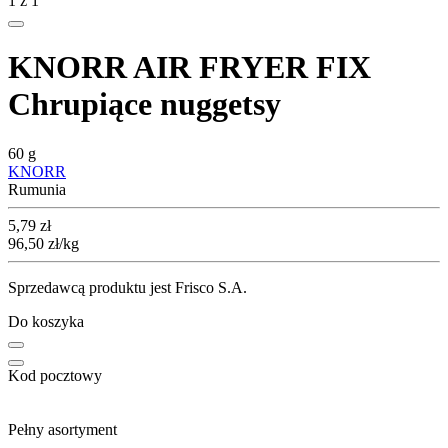
1
z
1
KNORR AIR FRYER FIX
Chrupiące nuggetsy
60 g
KNORR
Rumunia
Cena
5,79
zł
96,50
zł
/kg
Sprzedawcą produktu jest Frisco S.A.
Do koszyka
Kod pocztowy
Pełny asortyment