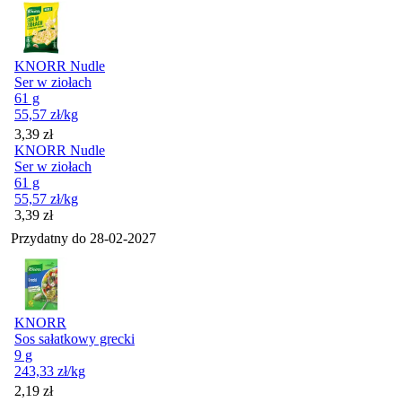
KNORR Nudle
Ser w ziołach
61 g
55,57
zł
/kg
Cena
3,39
zł
KNORR Nudle
Ser w ziołach
61 g
55,57
zł
/kg
Cena
3,39
zł
Przydatny do
28-02-2027
KNORR
Sos sałatkowy grecki
9 g
243,33
zł
/kg
Cena
2,19
zł