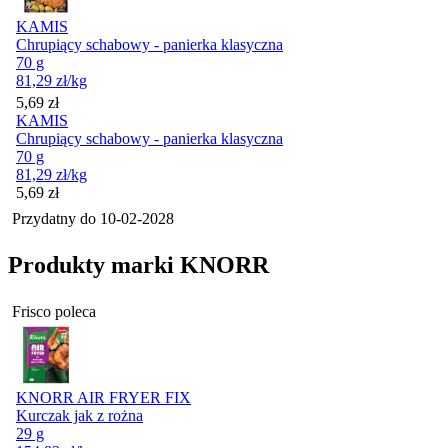
KAMIS
Chrupiący schabowy - panierka klasyczna
70 g
81,29
zł
/kg
Cena
5,69
zł
KAMIS
Chrupiący schabowy - panierka klasyczna
70 g
81,29
zł
/kg
Cena
5,69
zł
Przydatny do
10-02-2028
Produkty marki KNORR
Frisco poleca
KNORR AIR FRYER FIX
Kurczak jak z rożna
29 g