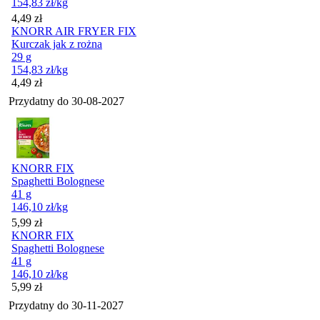
154,83
zł
/kg
Cena
4,49
zł
KNORR AIR FRYER FIX
Kurczak jak z rożna
29 g
154,83
zł
/kg
Cena
4,49
zł
Przydatny do
30-08-2027
KNORR FIX
Spaghetti Bolognese
41 g
146,10
zł
/kg
Cena
5,99
zł
KNORR FIX
Spaghetti Bolognese
41 g
146,10
zł
/kg
Cena
5,99
zł
Przydatny do
30-11-2027