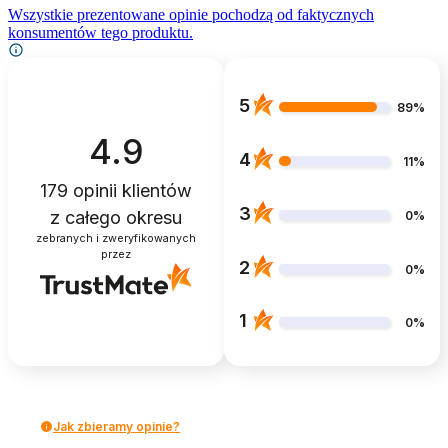
Wszystkie prezentowane opinie pochodzą od faktycznych
konsumentów tego produktu.
5
89%
4.9
4
11%
179
opinii klientów
3
z całego okresu
0%
zebranych i zweryfikowanych
przez
2
0%
1
0%
Jak zbieramy opinie?