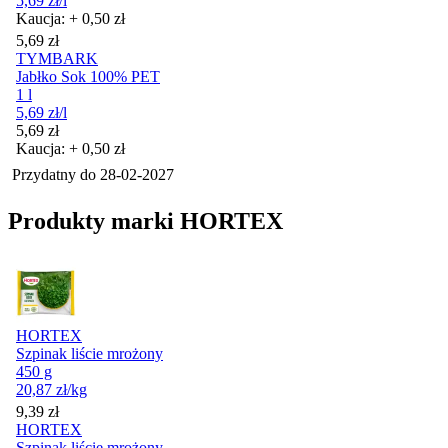
5,69
zł
/l
Kaucja: + 0,50 zł
Cena
5,69
zł
TYMBARK
Jabłko Sok 100% PET
1 l
5,69
zł
/l
Cena
5,69
zł
Kaucja: + 0,50 zł
Przydatny do
28-02-2027
Produkty marki HORTEX
HORTEX
Szpinak liście mrożony
450 g
20,87
zł
/kg
Cena
9,39
zł
HORTEX
Szpinak liście mrożony