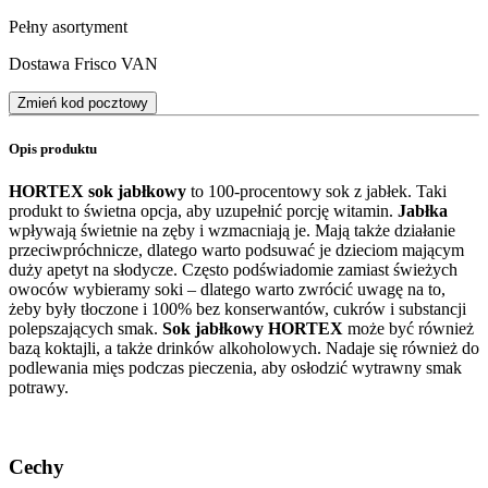
Pełny asortyment
Dostawa Frisco VAN
Zmień kod pocztowy
Opis produktu
HORTEX sok jabłkowy
to 100-procentowy sok z jabłek. Taki
produkt to świetna opcja, aby uzupełnić porcję witamin.
Jabłka
wpływają świetnie na zęby i wzmacniają je. Mają także działanie
przeciwpróchnicze, dlatego warto podsuwać je dzieciom mającym
duży apetyt na słodycze. Często podświadomie zamiast świeżych
owoców wybieramy soki – dlatego warto zwrócić uwagę na to,
żeby były tłoczone i 100% bez konserwantów, cukrów i substancji
polepszających smak.
Sok jabłkowy HORTEX
może być również
bazą koktajli, a także drinków alkoholowych. Nadaje się również do
podlewania mięs podczas pieczenia, aby osłodzić wytrawny smak
potrawy.
Cechy