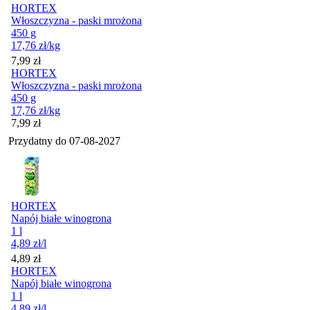
HORTEX
Włoszczyzna - paski mrożona
450 g
17,76
zł
/kg
Cena
7,99
zł
HORTEX
Włoszczyzna - paski mrożona
450 g
17,76
zł
/kg
Cena
7,99
zł
Przydatny do
07-08-2027
HORTEX
Napój białe winogrona
1 l
4,89
zł
/l
Cena
4,89
zł
HORTEX
Napój białe winogrona
1 l
4,89
zł
/l