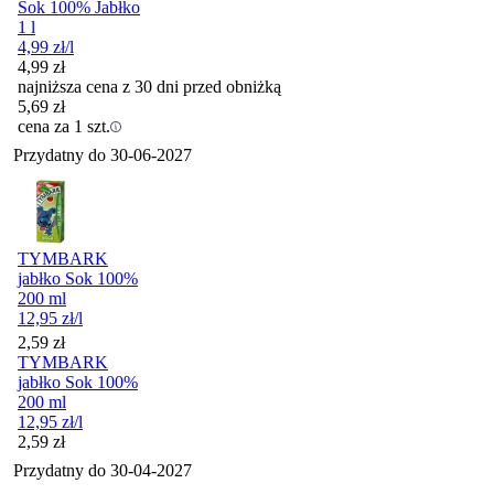
Sok 100% Jabłko
1 l
4,99
zł
/l
4,99
zł
najniższa cena z 30 dni przed obniżką
5,69
zł
cena za 1 szt.
Przydatny do
30-06-2027
TYMBARK
jabłko Sok 100%
200 ml
12,95
zł
/l
Cena
2,59
zł
TYMBARK
jabłko Sok 100%
200 ml
12,95
zł
/l
Cena
2,59
zł
Przydatny do
30-04-2027