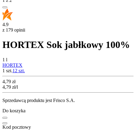
1
z
2
4.9
z 179 opinii
HORTEX Sok jabłkowy 100%
1 l
HORTEX
1 szt.
12
szt.
Cena
4,79
zł
4,79
zł
/l
Sprzedawcą produktu jest Frisco S.A.
Do koszyka
Kod pocztowy