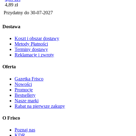
Cena
4,89
zł
Przydatny do
30-07-2027
Dostawa
Koszt i obszar dostawy
Metody Płatności
Terminy dostawy
Reklamacje i zwroty
Oferta
Gazetka Frisco
Nowości
Promocje
Bestsellery
Nasze marki
Rabat na pierwsze zakupy
O Frisco
Poznaj nas
KDR