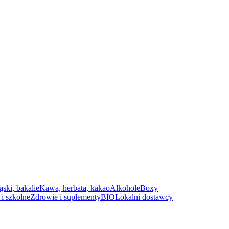
ąski, bakalie
Kawa, herbata, kakao
Alkohole
Boxy
i szkolne
Zdrowie i suplementy
BIO
Lokalni dostawcy