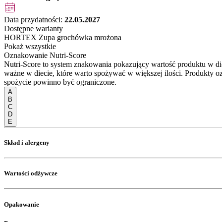
Data przydatności:
22.05.2027
Dostępne warianty
HORTEX Zupa grochówka mrożona
Pokaż wszystkie
Oznakowanie Nutri-Score
Nutri-Score to system znakowania pokazujący wartość produktu w di
ważne w diecie, które warto spożywać w większej ilości. Produkty o
spożycie powinno być ograniczone.
A
B
C
D
E
Skład i alergeny
Wartości odżywcze
Opakowanie