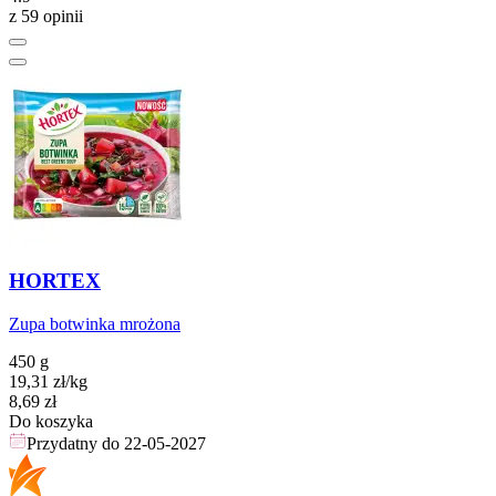
z 59 opinii
HORTEX
Zupa botwinka mrożona
450 g
19,31
zł
/kg
Cena
8,69
zł
Do koszyka
Przydatny do
22-05-2027