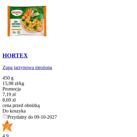
HORTEX
Zupa jarzynowa mrożona
450 g
15,98
zł
/kg
Promocja
Cena promocyjna
7,19
zł
8,69
zł
cena przed obniżką
Do koszyka
Przydatny do
09-10-2027
4.9