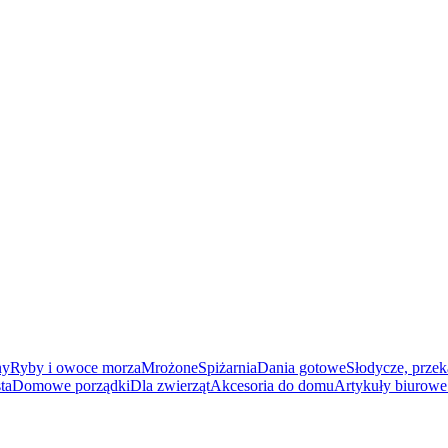
ny
Ryby i owoce morza
Mrożone
Spiżarnia
Dania gotowe
Słodycze, przek
ta
Domowe porządki
Dla zwierząt
Akcesoria do domu
Artykuły biurowe 