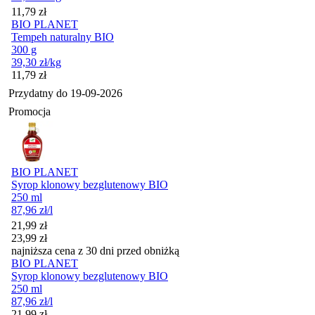
Cena
11,79
zł
BIO PLANET
Tempeh naturalny BIO
300 g
39,30
zł
/kg
Cena
11,79
zł
Przydatny do
19-09-2026
Promocja
BIO PLANET
Syrop klonowy bezglutenowy BIO
250 ml
87,96
zł
/l
Cena promocyjna
21,99
zł
23,99
zł
najniższa cena z 30 dni przed obniżką
BIO PLANET
Syrop klonowy bezglutenowy BIO
250 ml
87,96
zł
/l
Cena promocyjna
21,99
zł