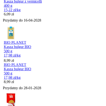
Kasza bulgur z vermicelli
400 g
15,22
zł
/kg
Cena
6,09
zł
Przydatny do
16-04-2028
BIO PLANET
Kasza bulgur BIO
500 g
17,98
zł
/kg
Cena
8,99
zł
BIO PLANET
Kasza bulgur BIO
500 g
17,98
zł
/kg
Cena
8,99
zł
Przydatny do
28-01-2028