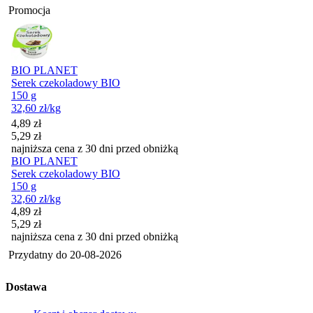
Promocja
BIO PLANET
Serek czekoladowy BIO
150 g
32,60
zł
/kg
Cena promocyjna
4,89
zł
5,29
zł
najniższa cena z 30 dni przed obniżką
BIO PLANET
Serek czekoladowy BIO
150 g
32,60
zł
/kg
Cena promocyjna
4,89
zł
5,29
zł
najniższa cena z 30 dni przed obniżką
Przydatny do
20-08-2026
Dostawa