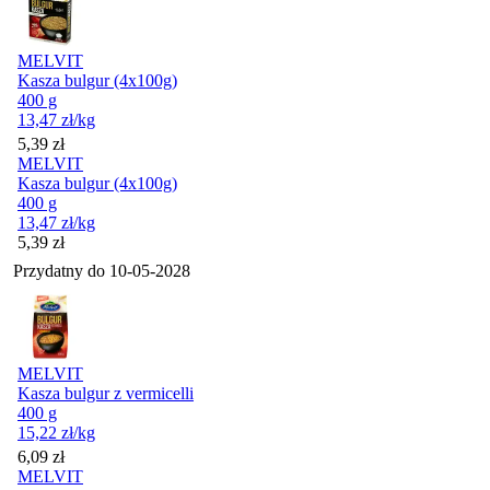
MELVIT
Kasza bulgur (4x100g)
400 g
13,47
zł
/kg
Cena
5,39
zł
MELVIT
Kasza bulgur (4x100g)
400 g
13,47
zł
/kg
Cena
5,39
zł
Przydatny do
10-05-2028
MELVIT
Kasza bulgur z vermicelli
400 g
15,22
zł
/kg
Cena
6,09
zł
MELVIT