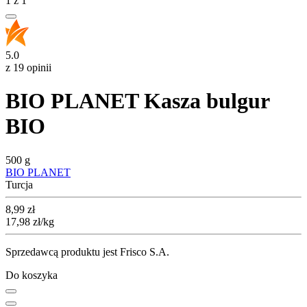
1
z
1
5.0
z 19 opinii
BIO PLANET Kasza bulgur
BIO
500 g
BIO PLANET
Turcja
Cena
8,99
zł
17,98
zł
/kg
Sprzedawcą produktu jest Frisco S.A.
Do koszyka