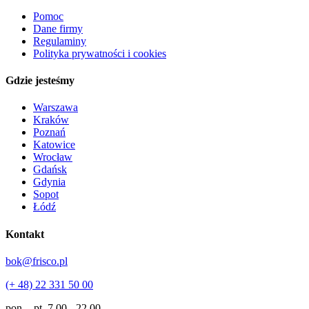
Pomoc
Dane firmy
Regulaminy
Polityka prywatności i cookies
Gdzie jesteśmy
Warszawa
Kraków
Poznań
Katowice
Wrocław
Gdańsk
Gdynia
Sopot
Łódź
Kontakt
bok@frisco.pl
(+ 48) 22 331 50 00
pon. - pt.
7.00 - 22.00