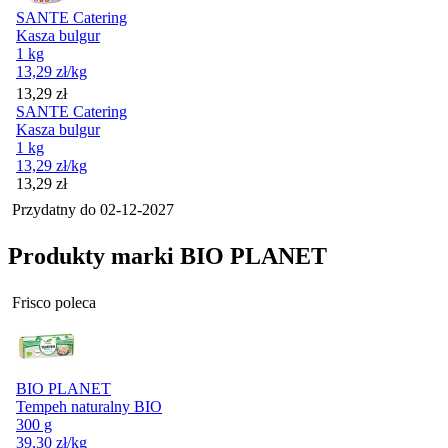
SANTE Catering
Kasza bulgur
1 kg
13,29
zł
/kg
Cena
13,29
zł
SANTE Catering
Kasza bulgur
1 kg
13,29
zł
/kg
Cena
13,29
zł
Przydatny do
02-12-2027
Produkty marki BIO PLANET
Frisco poleca
BIO PLANET
Tempeh naturalny BIO
300 g
39,30
zł
/kg