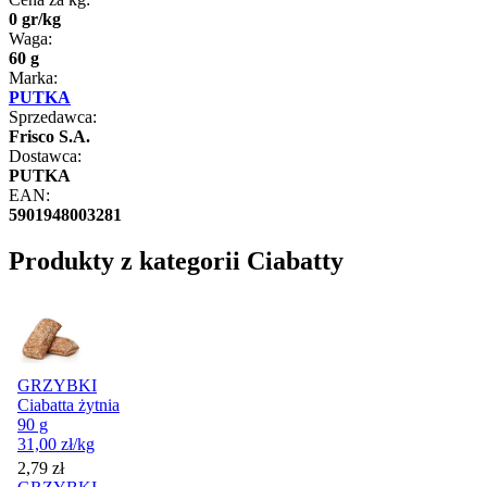
0
gr
/
kg
Waga:
60 g
Marka:
PUTKA
Sprzedawca:
Frisco S.A.
Dostawca:
PUTKA
EAN:
5901948003281
Produkty z kategorii Ciabatty
GRZYBKI
Ciabatta żytnia
90 g
31,00
zł
/kg
Cena
2,79
zł