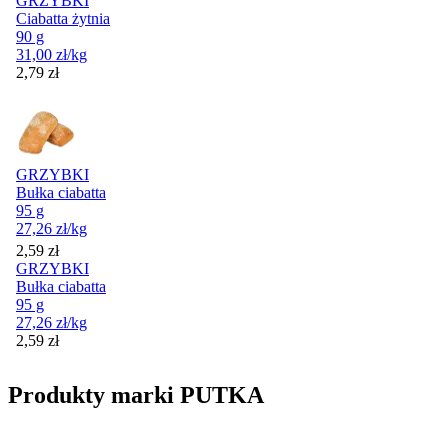
GRZYBKI
Ciabatta żytnia
90 g
31,00
zł
/kg
Cena
2,79
zł
GRZYBKI
Bułka ciabatta
95 g
27,26
zł
/kg
Cena
2,59
zł
GRZYBKI
Bułka ciabatta
95 g
27,26
zł
/kg
Cena
2,59
zł
Produkty marki PUTKA