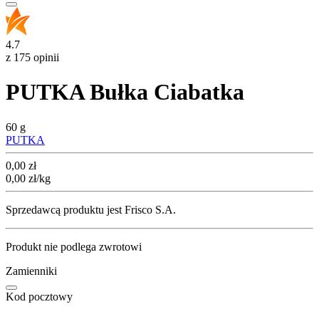
4.7
z 175 opinii
PUTKA Bułka Ciabatka
60 g
PUTKA
Cena
0,00
zł
0,00
zł
/kg
Sprzedawcą produktu jest Frisco S.A.
Produkt nie podlega zwrotowi
Zamienniki
Kod pocztowy