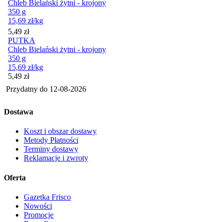
Chleb Bielański żytni - krojony
350 g
15,69
zł
/kg
Cena
5,49
zł
PUTKA
Chleb Bielański żytni - krojony
350 g
15,69
zł
/kg
Cena
5,49
zł
Przydatny do
12-08-2026
Dostawa
Koszt i obszar dostawy
Metody Płatności
Terminy dostawy
Reklamacje i zwroty
Oferta
Gazetka Frisco
Nowości
Promocje