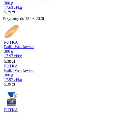
300 g
17,63
zł
/kg
Cena
5,29
zł
Przydatny do
12-08-2026
PUTKA
Bułka Wrocławska
300 g
17,97
zł
/kg
Cena
5,39
zł
PUTKA
Bułka Wrocławska
300 g
17,97
zł
/kg
Cena
5,39
zł
PUTKA