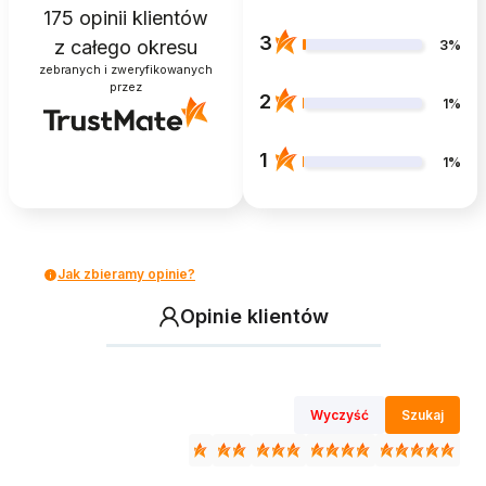
175
opinii klientów
3
z całego okresu
3%
zebranych i zweryfikowanych
przez
2
1%
1
1%
Jak zbieramy opinie?
Opinie klientów
Wyczyść
Szukaj