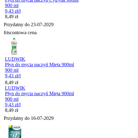
900 ml
9,43
zł
/l
Cena
8,49
zł
Przydatny do
23-07-2029
friscontowa cena
LUDWIK
Płyn do mycia naczyń Mięta 900ml
900 ml
9,43
zł
/l
Cena
8,49
zł
LUDWIK
Płyn do mycia naczyń Mięta 900ml
900 ml
9,43
zł
/l
Cena
8,49
zł
Przydatny do
16-07-2029