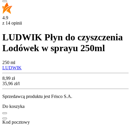
4.9
z 14 opinii
LUDWIK Płyn do czyszczenia
Lodówek w sprayu 250ml
250 ml
LUDWIK
Cena
8,99
zł
35,96
zł
/l
Sprzedawcą produktu jest Frisco S.A.
Do koszyka
Kod pocztowy