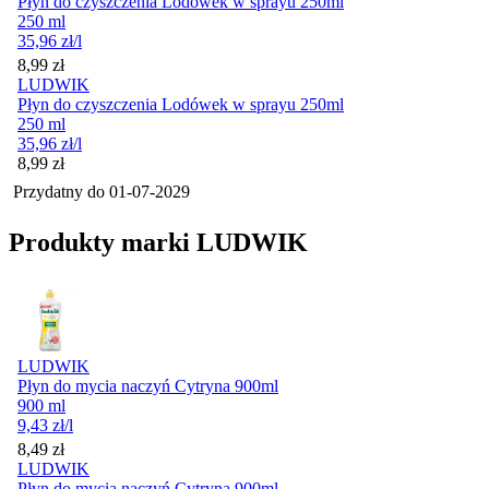
Płyn do czyszczenia Lodówek w sprayu 250ml
250 ml
35,96
zł
/l
Cena
8,99
zł
LUDWIK
Płyn do czyszczenia Lodówek w sprayu 250ml
250 ml
35,96
zł
/l
Cena
8,99
zł
Przydatny do
01-07-2029
Produkty marki LUDWIK
LUDWIK
Płyn do mycia naczyń Cytryna 900ml
900 ml
9,43
zł
/l
Cena
8,49
zł
LUDWIK
Płyn do mycia naczyń Cytryna 900ml