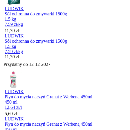
LUDWIK
Sól ochronna do zmywarki 1500g
1.5 kg
7,59
zł
/kg
Cena
11,39
zł
LUDWIK
Sól ochronna do zmywarki 1500g
1.5 kg
7,59
zł
/kg
Cena
11,39
zł
Przydatny do
12-12-2027
LUDWIK
Płyn do mycia naczyń Granat z Werbeną 450ml
450 ml
12,64
zł
/l
Cena
5,69
zł
LUDWIK
Płyn do mycia naczyń Granat z Werbeną 450ml
450 ml