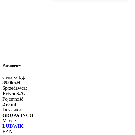
Parametry
Cena za kg:
35
,
96
zł
/
l
Sprzedawca:
Frisco S.A.
Pojemność:
250 ml
Dostawca:
GRUPA INCO
Marka:
LUDWIK
EAN: