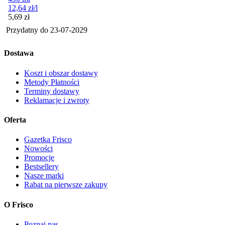
12,64
zł
/l
Cena
5,69
zł
Przydatny do
23-07-2029
Dostawa
Koszt i obszar dostawy
Metody Płatności
Terminy dostawy
Reklamacje i zwroty
Oferta
Gazetka Frisco
Nowości
Promocje
Bestsellery
Nasze marki
Rabat na pierwsze zakupy
O Frisco
Poznaj nas