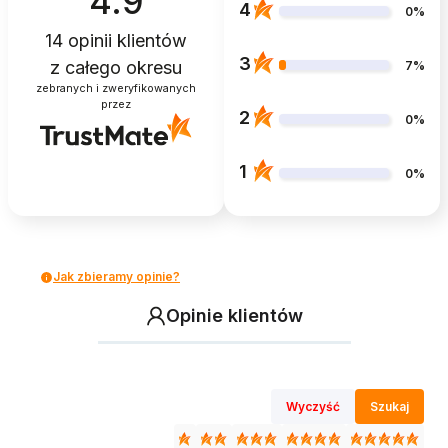
4.9
4
0%
14
opinii klientów
3
z całego okresu
7%
zebranych i zweryfikowanych
przez
2
0%
1
0%
Jak zbieramy opinie?
Opinie klientów
Wyczyść
Szukaj