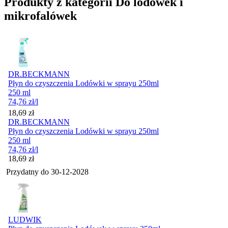
Produkty z kategorii Do lodówek i
mikrofalówek
DR.BECKMANN
Płyn do czyszczenia Lodówki w sprayu 250ml
250 ml
74,76
zł
/l
Cena
18,69
zł
DR.BECKMANN
Płyn do czyszczenia Lodówki w sprayu 250ml
250 ml
74,76
zł
/l
Cena
18,69
zł
Przydatny do
30-12-2028
LUDWIK