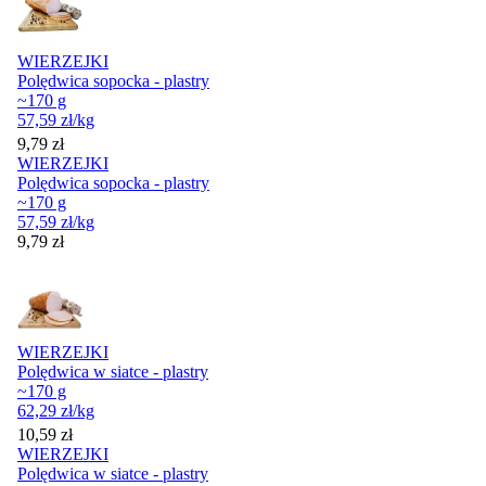
WIERZEJKI
Polędwica sopocka - plastry
~170 g
57,59
zł
/kg
Cena
9,79
zł
WIERZEJKI
Polędwica sopocka - plastry
~170 g
57,59
zł
/kg
Cena
9,79
zł
WIERZEJKI
Polędwica w siatce - plastry
~170 g
62,29
zł
/kg
Cena
10,59
zł
WIERZEJKI
Polędwica w siatce - plastry