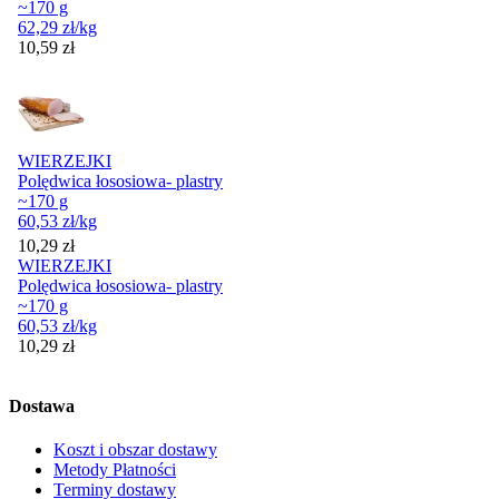
~170 g
62,29
zł
/kg
Cena
10,59
zł
WIERZEJKI
Polędwica łososiowa- plastry
~170 g
60,53
zł
/kg
Cena
10,29
zł
WIERZEJKI
Polędwica łososiowa- plastry
~170 g
60,53
zł
/kg
Cena
10,29
zł
Dostawa
Koszt i obszar dostawy
Metody Płatności
Terminy dostawy