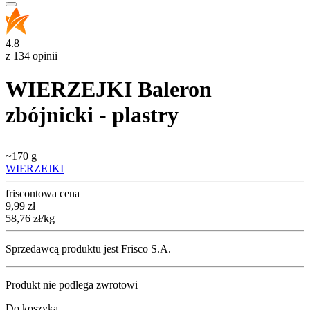
4.8
z 134 opinii
WIERZEJKI Baleron
zbójnicki - plastry
~
170 g
WIERZEJKI
friscontowa cena
Cena
9,99
zł
58,76
zł
/kg
Sprzedawcą produktu jest Frisco S.A.
Produkt nie podlega zwrotowi
Do koszyka