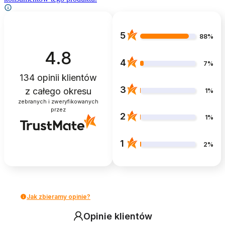
5
88%
4.8
4
7%
134
opinii klientów
3
z całego okresu
1%
zebranych i zweryfikowanych
przez
2
1%
1
2%
Jak zbieramy opinie?
Opinie klientów