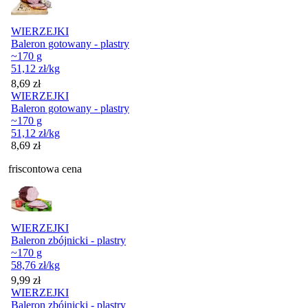
WIERZEJKI
Baleron gotowany - plastry
~170 g
51,12
zł
/kg
Cena
8,69
zł
WIERZEJKI
Baleron gotowany - plastry
~170 g
51,12
zł
/kg
Cena
8,69
zł
friscontowa cena
WIERZEJKI
Baleron zbójnicki - plastry
~170 g
58,76
zł
/kg
Cena
9,99
zł
WIERZEJKI
Baleron zbójnicki - plastry