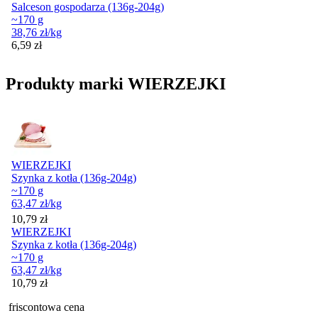
Salceson gospodarza (136g-204g)
~170 g
38,76
zł
/kg
Cena
6,59
zł
Produkty marki WIERZEJKI
WIERZEJKI
Szynka z kotła (136g-204g)
~170 g
63,47
zł
/kg
Cena
10,79
zł
WIERZEJKI
Szynka z kotła (136g-204g)
~170 g
63,47
zł
/kg
Cena
10,79
zł
friscontowa cena