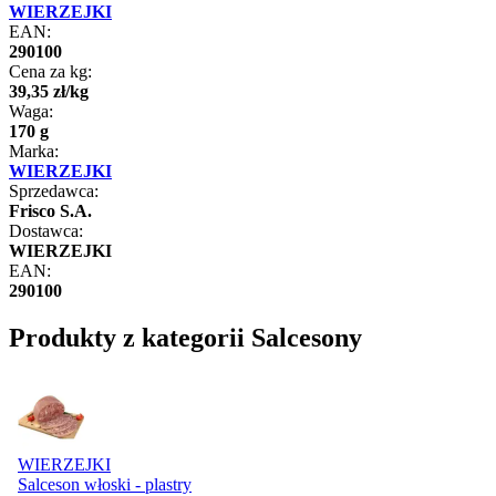
WIERZEJKI
EAN:
290100
Cena za kg:
39
,
35
zł
/
kg
Waga:
170 g
Marka:
WIERZEJKI
Sprzedawca:
Frisco S.A.
Dostawca:
WIERZEJKI
EAN:
290100
Produkty z kategorii Salcesony
WIERZEJKI
Salceson włoski - plastry