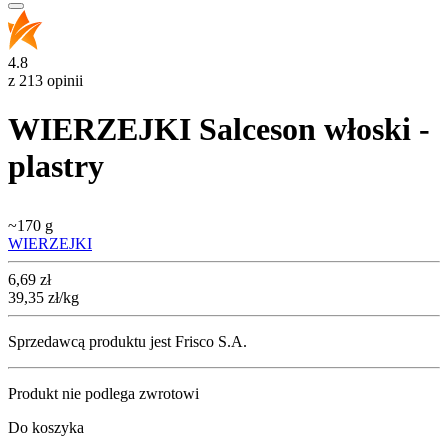
4.8
z 213 opinii
WIERZEJKI Salceson włoski -
plastry
~
170 g
WIERZEJKI
Cena
6,69
zł
39,35
zł
/kg
Sprzedawcą produktu jest Frisco S.A.
Produkt nie podlega zwrotowi
Do koszyka