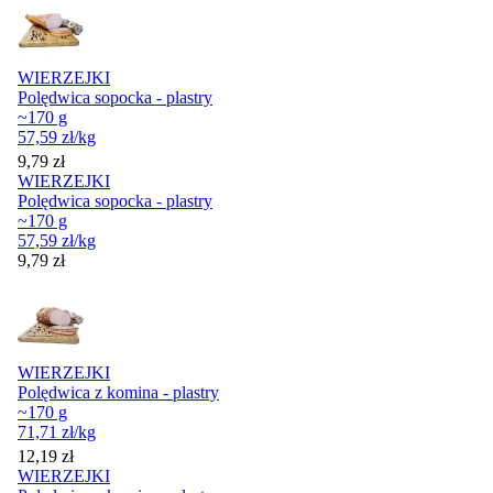
WIERZEJKI
Polędwica sopocka - plastry
~170 g
57,59
zł
/kg
Cena
9,79
zł
WIERZEJKI
Polędwica sopocka - plastry
~170 g
57,59
zł
/kg
Cena
9,79
zł
WIERZEJKI
Polędwica z komina - plastry
~170 g
71,71
zł
/kg
Cena
12,19
zł
WIERZEJKI