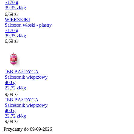
~170 g
39,35
zł
/kg
Cena
6,69
zł
WIERZEJKI
Salceson włoski - plastry
~170 g
39,35
zł
/kg
Cena
6,69
zł
JBB BAŁDYGA
Salcesonik wieprzowy
400 g
22,72
zł
/kg
Cena
9,09
zł
JBB BAŁDYGA
Salcesonik wieprzowy
400 g
22,72
zł
/kg
Cena
9,09
zł
Przydatny do
09-09-2026