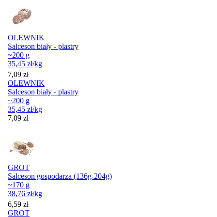
OLEWNIK
Salceson biały - plastry
~200 g
35,45
zł
/kg
Cena
7,09
zł
OLEWNIK
Salceson biały - plastry
~200 g
35,45
zł
/kg
Cena
7,09
zł
GROT
Salceson gospodarza (136g-204g)
~170 g
38,76
zł
/kg
Cena
6,59
zł
GROT