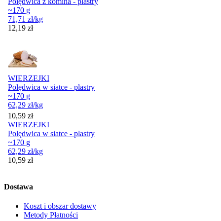
Polędwica z komina - plastry
~170 g
71,71
zł
/kg
Cena
12,19
zł
WIERZEJKI
Polędwica w siatce - plastry
~170 g
62,29
zł
/kg
Cena
10,59
zł
WIERZEJKI
Polędwica w siatce - plastry
~170 g
62,29
zł
/kg
Cena
10,59
zł
Dostawa
Koszt i obszar dostawy
Metody Płatności