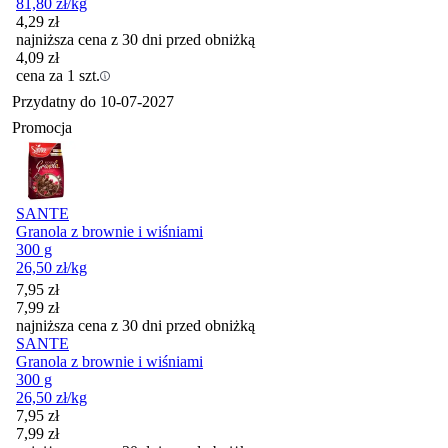
81,80
zł
/kg
4,29
zł
najniższa cena z 30 dni przed obniżką
4,09
zł
cena za 1 szt.
Przydatny do
10-07-2027
Promocja
SANTE
Granola z brownie i wiśniami
300 g
26,50
zł
/kg
Cena promocyjna
7,95
zł
7,99
zł
najniższa cena z 30 dni przed obniżką
SANTE
Granola z brownie i wiśniami
300 g
26,50
zł
/kg
Cena promocyjna
7,95
zł
7,99
zł