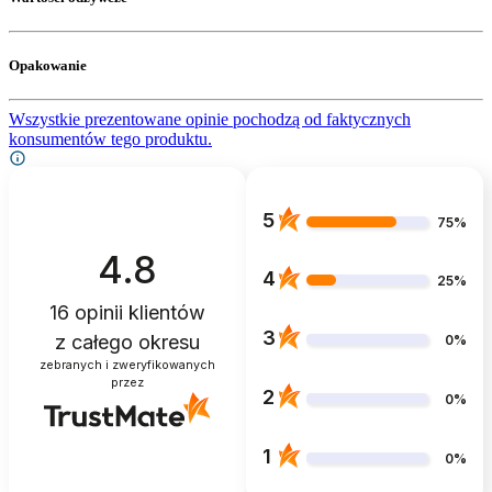
Opakowanie
Wszystkie prezentowane opinie pochodzą od faktycznych
konsumentów tego produktu.
5
75%
4.8
4
25%
16
opinii klientów
3
z całego okresu
0%
zebranych i zweryfikowanych
przez
2
0%
1
0%