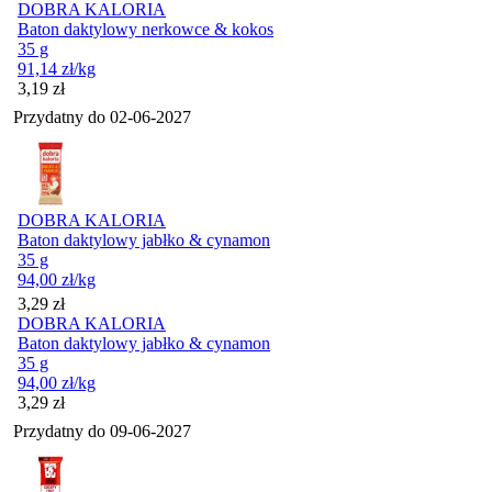
DOBRA KALORIA
Baton daktylowy nerkowce & kokos
35 g
91,14
zł
/kg
Cena
3,19
zł
Przydatny do
02-06-2027
DOBRA KALORIA
Baton daktylowy jabłko & cynamon
35 g
94,00
zł
/kg
Cena
3,29
zł
DOBRA KALORIA
Baton daktylowy jabłko & cynamon
35 g
94,00
zł
/kg
Cena
3,29
zł
Przydatny do
09-06-2027