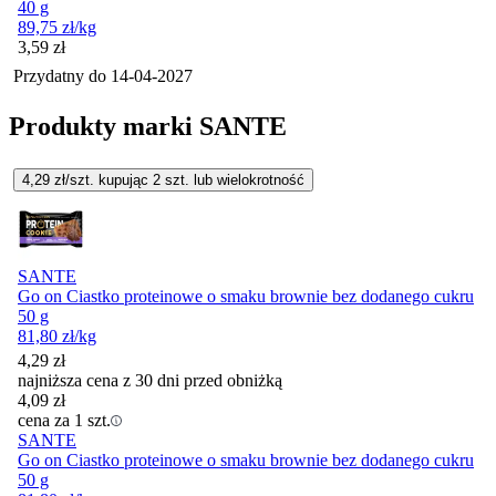
40 g
89,75
zł
/kg
Cena
3,59
zł
Przydatny do
14-04-2027
Produkty marki SANTE
4,29
zł/szt. kupując
2
szt.
lub wielokrotność
SANTE
Go on Ciastko proteinowe o smaku brownie bez dodanego cukru
50 g
81,80
zł
/kg
4,29
zł
najniższa cena z 30 dni przed obniżką
4,09
zł
cena za 1 szt.
SANTE
Go on Ciastko proteinowe o smaku brownie bez dodanego cukru
50 g