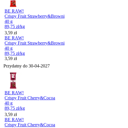
BE RAW!
Crispy Fruit Strawberry&Browni
40 g
89,75
zł
/kg
Cena
3,59
zł
BE RAW!
Crispy Fruit Strawberry&Browni
40 g
89,75
zł
/kg
Cena
3,59
zł
Przydatny do
30-04-2027
BE RAW!
Crispy Fruit Cherry&Cocoa
40 g
89,75
zł
/kg
Cena
3,59
zł
BE RAW!
Crispy Fruit Cherry&Cocoa