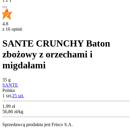
1
z
1
4.8
z 16 opinii
SANTE CRUNCHY Baton
zbożowy z orzechami i
migdałami
35 g
SANTE
Polska
1 szt.
25
szt.
Cena
1,99
zł
56,86
zł
/kg
Sprzedawcą produktu jest Frisco S.A.