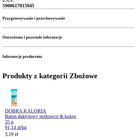
EAN:
5900617015945
Przygotowywanie i przechowywanie
Ostrzeżenia i pozostałe informacje
Informacje producenta
Produkty z kategorii Zbożowe
DOBRA KALORIA
Baton daktylowy nerkowce & kokos
35 g
91,14
zł
/kg
Cena
3,19
zł