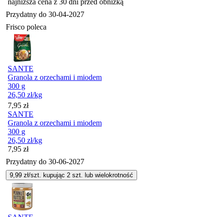
najniższa cena z 30 dni przed obniżką
Przydatny do
30-04-2027
Frisco poleca
SANTE
Granola z orzechami i miodem
300 g
26,50
zł
/kg
Cena
7,95
zł
SANTE
Granola z orzechami i miodem
300 g
26,50
zł
/kg
Cena
7,95
zł
Przydatny do
30-06-2027
9,99
zł/szt. kupując
2
szt.
lub wielokrotność