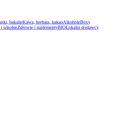
ąski, bakalie
Kawa, herbata, kakao
Alkohole
Boxy
i szkolne
Zdrowie i suplementy
BIO
Lokalni dostawcy