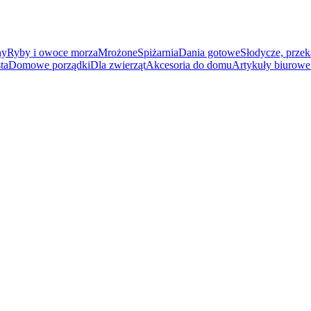
ny
Ryby i owoce morza
Mrożone
Spiżarnia
Dania gotowe
Słodycze, przek
ta
Domowe porządki
Dla zwierząt
Akcesoria do domu
Artykuły biurowe 