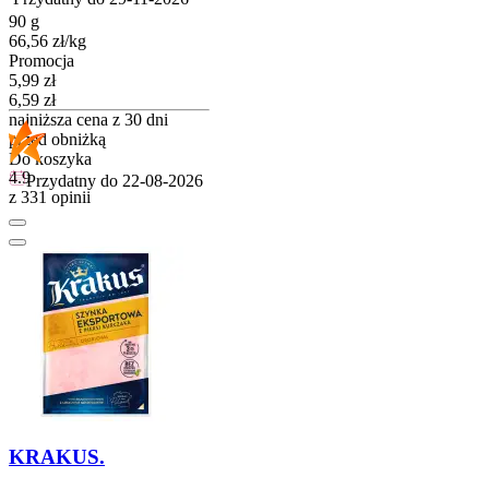
90 g
66,56
zł
/
kg
Promocja
Cena promocyjna
5,99
zł
6,59
zł
najniższa cena z 30 dni
przed obniżką
Do koszyka
4.9
Przydatny do
22-08-2026
z 331 opinii
KRAKUS.