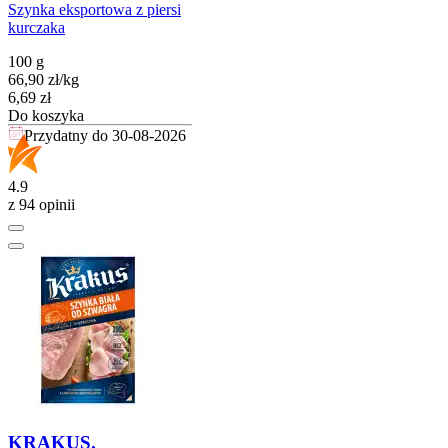
Szynka eksportowa z piersi
kurczaka
100 g
66,90
zł
/
kg
Cena
6,69
zł
Do koszyka
Przydatny do
30-08-2026
4.9
z 94 opinii
KRAKUS.