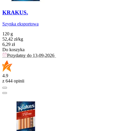
KRAKUS.
Szynka eksportowa
120 g
52,42
zł
/
kg
Cena
6,29
zł
Do koszyka
Przydatny do
13-09-2026
4.9
z 644 opinii