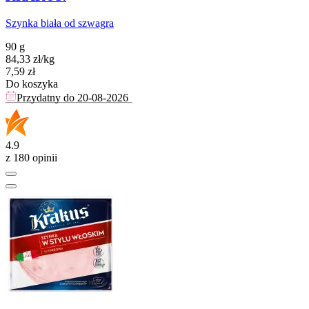
Szynka biała od szwagra
90 g
84,33
zł
/
kg
Cena
7,59
zł
Do koszyka
Przydatny do
20-08-2026
4.9
z 180 opinii