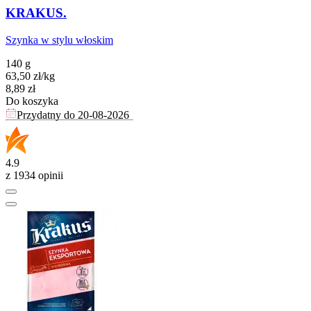
KRAKUS.
Szynka w stylu włoskim
140 g
63,50
zł
/
kg
Cena
8,89
zł
Do koszyka
Przydatny do
20-08-2026
4.9
z 1934 opinii