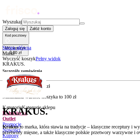
Wyszukaj
Zaloguj się
Załóż konto
Kod pocztowy
Strona główna
Mój koszyk
0
,
00
zł
Marki
Wyczyść koszyk
Pełny widok
KRAKUS.
Szczegóły zamówienia
Złóż zamówienie
5
,
90
zł
Minimalna wartość koszyka to
100
zł
Kategorie
Kategorie sklepu
KRAKUS.
Rabatówka
Outlet
Promocje
Krakus
to marka, która stawia na tradycje – klasyczne receptury i 
Nowości
przetwory mięsne, a także klasyczne polskie przetwory warzywne i
Kupony