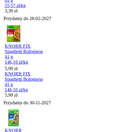
61 g
55,57
zł
/kg
Cena
3,39
zł
Przydatny do
28-02-2027
KNORR FIX
Spaghetti Bolognese
41 g
146,10
zł
/kg
Cena
5,99
zł
KNORR FIX
Spaghetti Bolognese
41 g
146,10
zł
/kg
Cena
5,99
zł
Przydatny do
30-11-2027
KNORR