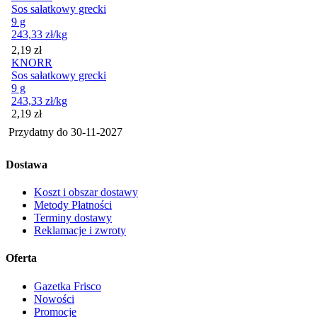
Sos sałatkowy grecki
9 g
243,33
zł
/kg
Cena
2,19
zł
KNORR
Sos sałatkowy grecki
9 g
243,33
zł
/kg
Cena
2,19
zł
Przydatny do
30-11-2027
Dostawa
Koszt i obszar dostawy
Metody Płatności
Terminy dostawy
Reklamacje i zwroty
Oferta
Gazetka Frisco
Nowości
Promocje