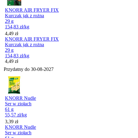
KNORR AIR FRYER FIX
Kurczak jak z rożna
29 g
154,83
zł
/kg
Cena
4,49
zł
KNORR AIR FRYER FIX
Kurczak jak z rożna
29 g
154,83
zł
/kg
Cena
4,49
zł
Przydatny do
30-08-2027
KNORR Nudle
Ser w ziołach
61 g
55,57
zł
/kg
Cena
3,39
zł
KNORR Nudle
Ser w ziołach