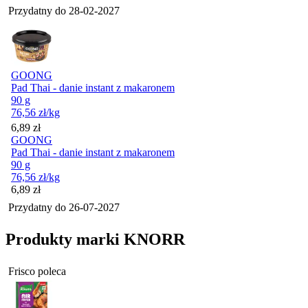
Przydatny do
28-02-2027
GOONG
Pad Thai - danie instant z makaronem
90 g
76,56
zł
/kg
Cena
6,89
zł
GOONG
Pad Thai - danie instant z makaronem
90 g
76,56
zł
/kg
Cena
6,89
zł
Przydatny do
26-07-2027
Produkty marki KNORR
Frisco poleca