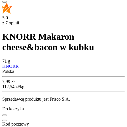
5.0
z 7 opinii
KNORR Makaron
cheese&bacon w kubku
71 g
KNORR
Polska
Cena
7,99
zł
112,54
zł
/kg
Sprzedawcą produktu jest Frisco S.A.
Do koszyka
Kod pocztowy