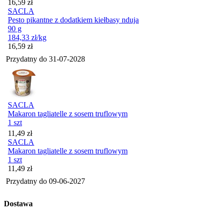
Cena
16,59
zł
SACLA
Pesto pikantne z dodatkiem kiełbasy nduja
90 g
184,33
zł
/kg
Cena
16,59
zł
Przydatny do
31-07-2028
SACLA
Makaron tagliatelle z sosem truflowym
1 szt
Cena
11,49
zł
SACLA
Makaron tagliatelle z sosem truflowym
1 szt
Cena
11,49
zł
Przydatny do
09-06-2027
Dostawa