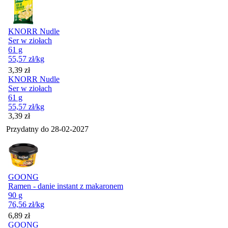
KNORR Nudle
Ser w ziołach
61 g
55,57
zł
/kg
Cena
3,39
zł
KNORR Nudle
Ser w ziołach
61 g
55,57
zł
/kg
Cena
3,39
zł
Przydatny do
28-02-2027
GOONG
Ramen - danie instant z makaronem
90 g
76,56
zł
/kg
Cena
6,89
zł
GOONG