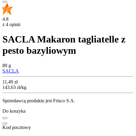
4.8
z 4 opinii
SACLA Makaron tagliatelle z
pesto bazyliowym
80 g
SACLA
Cena
11,49
zł
143,63
zł
/kg
Sprzedawcą produktu jest Frisco S.A.
Do koszyka
Kod pocztowy