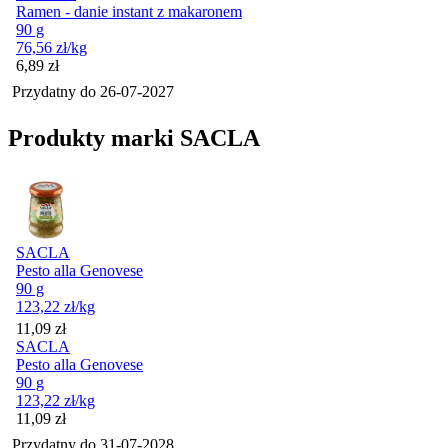
Ramen - danie instant z makaronem
90 g
76,56
zł
/kg
Cena
6,89
zł
Przydatny do
26-07-2027
Produkty marki SACLA
SACLA
Pesto alla Genovese
90 g
123,22
zł
/kg
Cena
11,09
zł
SACLA
Pesto alla Genovese
90 g
123,22
zł
/kg
Cena
11,09
zł
Przydatny do
31-07-2028