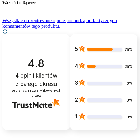
Wartości odżywcze
Wszystkie prezentowane opinie pochodzą od faktycznych
konsumentów tego produktu.
5
75%
4.8
4
25%
4
opinii klientów
3
z całego okresu
0%
zebranych i zweryfikowanych
przez
2
0%
1
0%