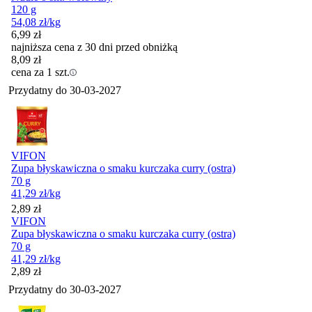
120 g
54,08
zł
/kg
6,99
zł
najniższa cena z 30 dni przed obniżką
8,09
zł
cena za 1 szt.
Przydatny do
30-03-2027
VIFON
Zupa błyskawiczna o smaku kurczaka curry (ostra)
70 g
41,29
zł
/kg
Cena
2,89
zł
VIFON
Zupa błyskawiczna o smaku kurczaka curry (ostra)
70 g
41,29
zł
/kg
Cena
2,89
zł
Przydatny do
30-03-2027