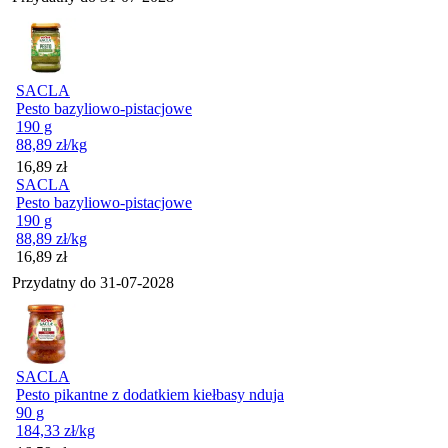
SACLA
Pesto bazyliowo-pistacjowe
190 g
88,89
zł
/kg
Cena
16,89
zł
SACLA
Pesto bazyliowo-pistacjowe
190 g
88,89
zł
/kg
Cena
16,89
zł
Przydatny do
31-07-2028
SACLA
Pesto pikantne z dodatkiem kiełbasy nduja
90 g
184,33
zł
/kg