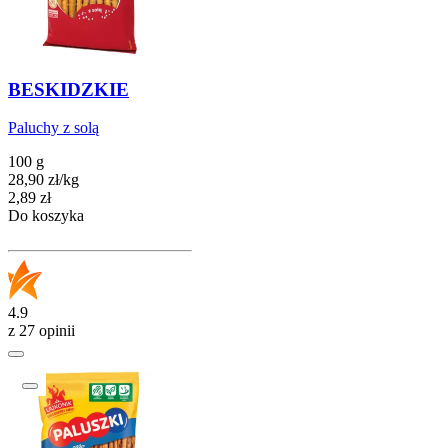
BESKIDZKIE
Paluchy z solą
100 g
28,90
zł
/
kg
Cena
2,89
zł
Do koszyka
4.9
z 27 opinii