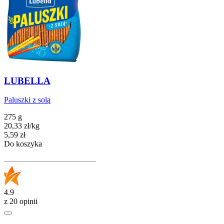
LUBELLA
Paluszki z solą
275 g
20,33
zł
/
kg
Cena
5,59
zł
Do koszyka
4.9
z 20 opinii