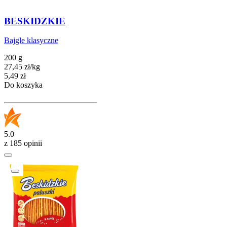
BESKIDZKIE
Bajgle klasyczne
200 g
27,45
zł
/
kg
Cena
5,49
zł
Do koszyka
5.0
z 185 opinii