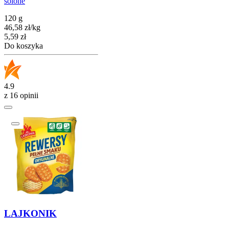
solone
120 g
46,58
zł
/
kg
Cena
5,59
zł
Do koszyka
4.9
z 16 opinii
LAJKONIK