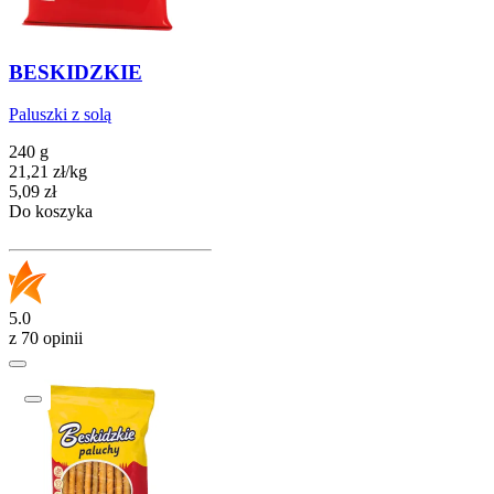
BESKIDZKIE
Paluszki z solą
240 g
21,21
zł
/
kg
Cena
5,09
zł
Do koszyka
5.0
z 70 opinii