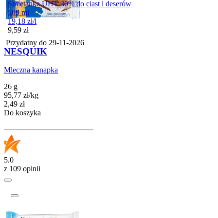
Śmietanka UHT 30% do ciast i deserów
500 ml
19,18
zł
/
l
Cena
9,59
zł
Przydatny do
29-11-2026
NESQUIK
Mleczna kanapka
26 g
95,77
zł
/
kg
Cena
2,49
zł
Do koszyka
5.0
z 109 opinii