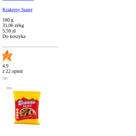
Krakersy Super
180 g
31,06
zł
/
kg
Cena
5,59
zł
Do koszyka
4.9
z 22 opinii