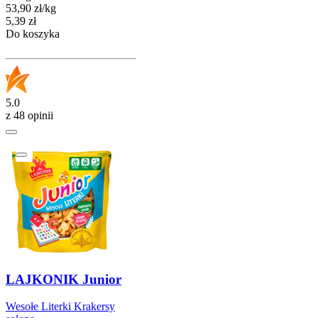
53,90
zł
/
kg
Cena
5,39
zł
Do koszyka
5.0
z 48 opinii
LAJKONIK Junior
Wesołe Literki Krakersy