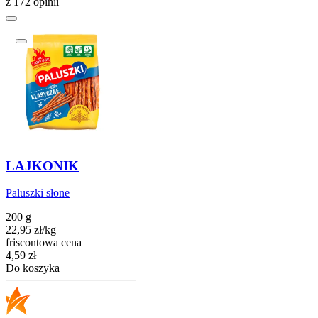
z 172 opinii
LAJKONIK
Paluszki słone
200 g
22,95
zł
/
kg
friscontowa cena
Cena
4,59
zł
Do koszyka