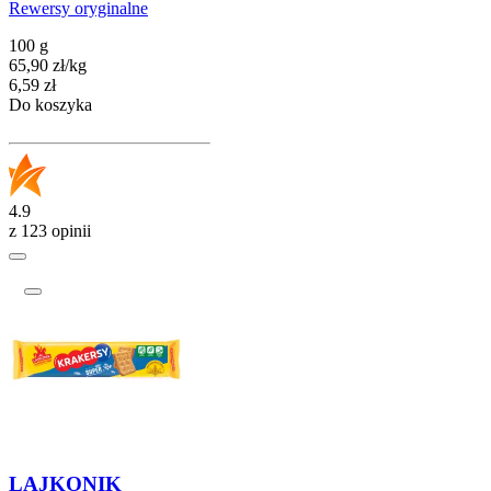
Rewersy oryginalne
100 g
65,90
zł
/
kg
Cena
6,59
zł
Do koszyka
4.9
z 123 opinii
LAJKONIK