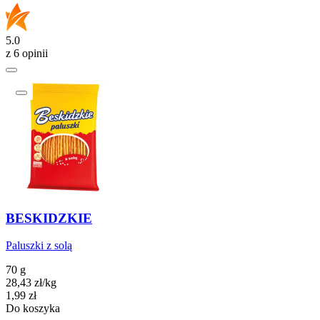
5.0
z 6 opinii
BESKIDZKIE
Paluszki z solą
70 g
28,43
zł
/
kg
Cena
1,99
zł
Do koszyka