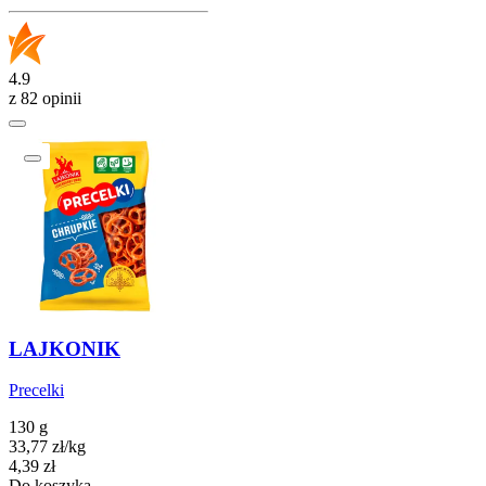
4.9
z 82 opinii
LAJKONIK
Precelki
130 g
33,77
zł
/
kg
Cena
4,39
zł
Do koszyka