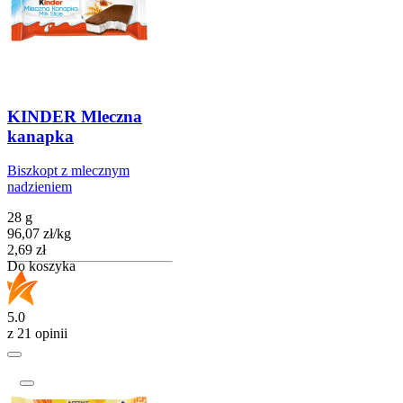
KINDER Mleczna
kanapka
Biszkopt z mlecznym
nadzieniem
28 g
96,07
zł
/
kg
Cena
2,69
zł
Do koszyka
5.0
z 21 opinii