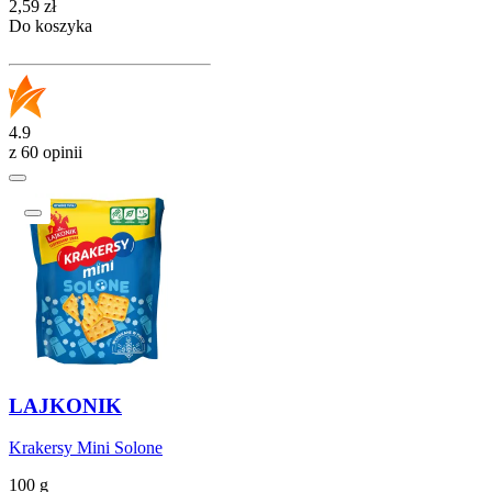
Cena
2,59
zł
Do koszyka
4.9
z 60 opinii
LAJKONIK
Krakersy Mini Solone
100 g