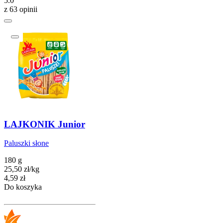
5.0
z 63 opinii
LAJKONIK Junior
Paluszki słone
180 g
25,50
zł
/
kg
Cena
4,59
zł
Do koszyka