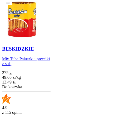
BESKIDZKIE
Mix Tuba Paluszki i precelki
z solą
275 g
49,05
zł
/
kg
Cena
13,49
zł
Do koszyka
4.9
z 115 opinii