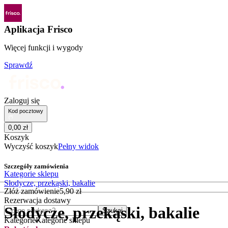
Aplikacja Frisco
Więcej funkcji i wygody
Sprawdź
Zaloguj się
Kod pocztowy
0
,
00
zł
Koszyk
Wyczyść koszyk
Pełny widok
Szczegóły zamówienia
Kategorie sklepu
Słodycze, przekąski, bakalie
Złóż zamówienie
5
,
90
zł
Rezerwacja dostawy
Słodycze, przekąski, bakalie
Czego szukasz?
Szukaj
Kategorie
Kategorie sklepu