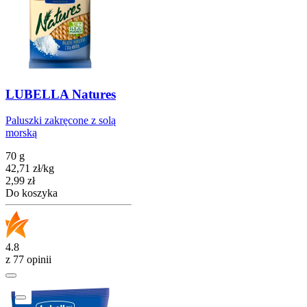
LUBELLA Natures
Paluszki zakręcone z solą
morską
70 g
42,71
zł
/
kg
Cena
2,99
zł
Do koszyka
4.8
z 77 opinii