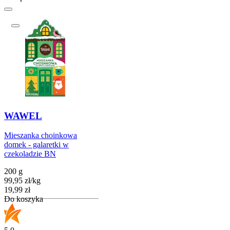
WAWEL
Mieszanka choinkowa
domek - galaretki w
czekoladzie BN
200 g
99,95
zł
/
kg
Cena
19,99
zł
Do koszyka