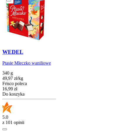
WEDEL
Ptasie Mleczko waniliowe
340 g
49,97
zł
/
kg
Frisco poleca
Cena
16,99
zł
Do koszyka
5.0
z 101 opinii