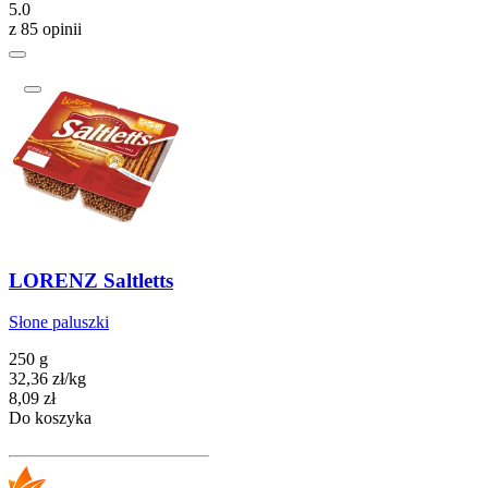
5.0
z 85 opinii
LORENZ Saltletts
Słone paluszki
250 g
32,36
zł
/
kg
Cena
8,09
zł
Do koszyka