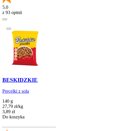
5.0
z 93 opinii
BESKIDZKIE
Precelki z solą
140 g
27,79
zł
/
kg
Cena
3,89
zł
Do koszyka