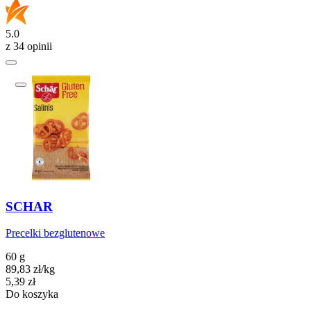
5.0
z 34 opinii
SCHAR
Precelki bezglutenowe
60 g
89,83
zł
/
kg
Cena
5,39
zł
Do koszyka