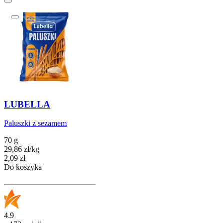
LUBELLA
Paluszki z sezamem
70 g
29,86
zł
/
kg
Cena
2,09
zł
Do koszyka
4.9