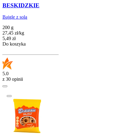
BESKIDZKIE
Bajgle z solą
200 g
27,45
zł
/
kg
Cena
5,49
zł
Do koszyka
5.0
z 30 opinii