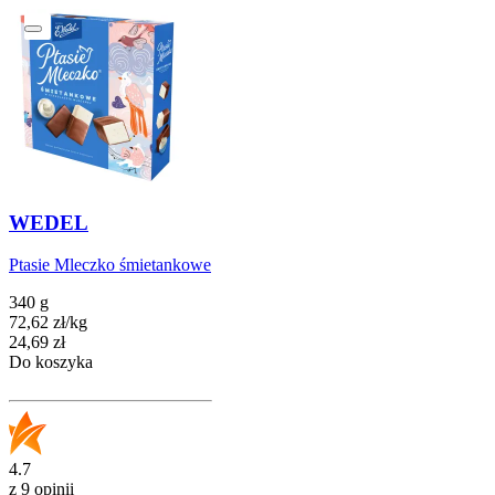
WEDEL
Ptasie Mleczko śmietankowe
340 g
72,62
zł
/
kg
Cena
24,69
zł
Do koszyka
4.7
z 9 opinii