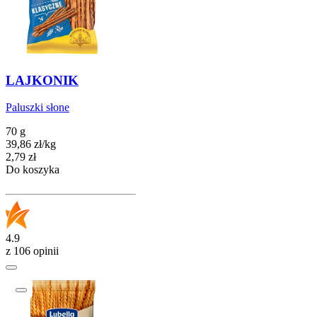
LAJKONIK
Paluszki słone
70 g
39,86
zł
/
kg
Cena
2,79
zł
Do koszyka
4.9
z 106 opinii