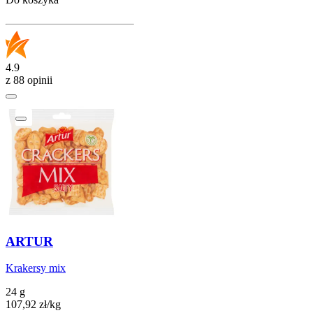
4.9
z 88 opinii
ARTUR
Krakersy mix
24 g
107,92
zł
/
kg