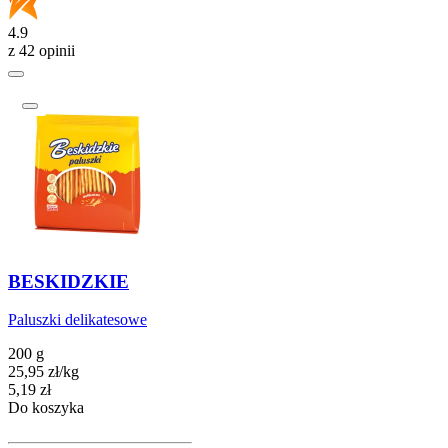
4.9
z 42 opinii
BESKIDZKIE
Paluszki delikatesowe
200 g
25,95
zł
/
kg
Cena
5,19
zł
Do koszyka