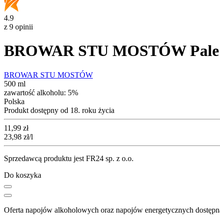
4.9
z 9 opinii
BROWAR STU MOSTÓW Pale Ale
BROWAR STU MOSTÓW
500 ml
zawartość alkoholu:
5%
Polska
Produkt dostępny od 18. roku życia
Cena
11,99
zł
23,98
zł
/l
Sprzedawcą produktu jest FR24 sp. z o.o.
Do koszyka
Oferta napojów alkoholowych oraz napojów energetycznych dostępna