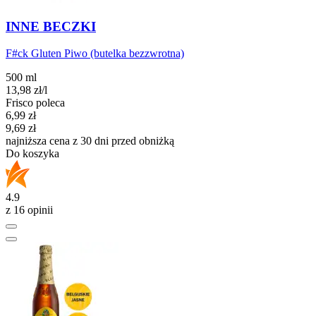
INNE BECZKI
F#ck Gluten Piwo (butelka bezzwrotna)
500 ml
13,98
zł
/l
Frisco poleca
Cena promocyjna
6,99
zł
9,69
zł
najniższa cena z 30 dni przed obniżką
Do koszyka
4.9
z 16 opinii