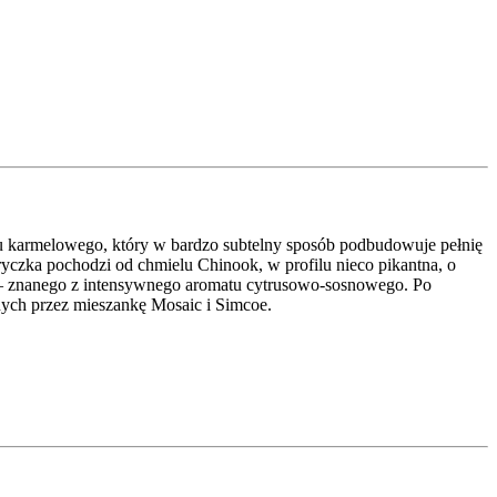
odu karmelowego, który w bardzo subtelny sposób podbudowuje pełnię
yczka pochodzi od chmielu Chinook, w profilu nieco pikantna, o
 – znanego z intensywnego aromatu cytrusowo-sosnowego. Po
nych przez mieszankę Mosaic i Simcoe.