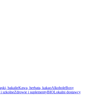
ąski, bakalie
Kawa, herbata, kakao
Alkohole
Boxy
i szkolne
Zdrowie i suplementy
BIO
Lokalni dostawcy