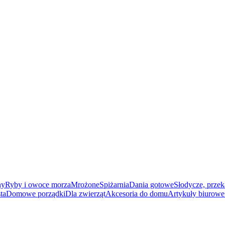
ny
Ryby i owoce morza
Mrożone
Spiżarnia
Dania gotowe
Słodycze, przek
ta
Domowe porządki
Dla zwierząt
Akcesoria do domu
Artykuły biurowe 