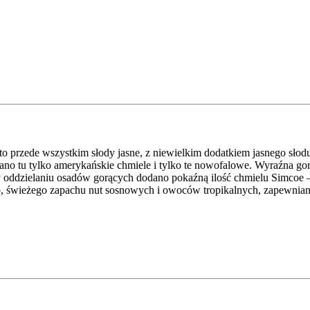
 to przede wszystkim słody jasne, z niewielkim dodatkiem jasnego sł
no tu tylko amerykańskie chmiele i tylko te nowofalowe. Wyraźna gor
y oddzielaniu osadów gorących dodano pokaźną ilość chmielu Simcoe
go, świeżego zapachu nut sosnowych i owoców tropikalnych, zapewnia