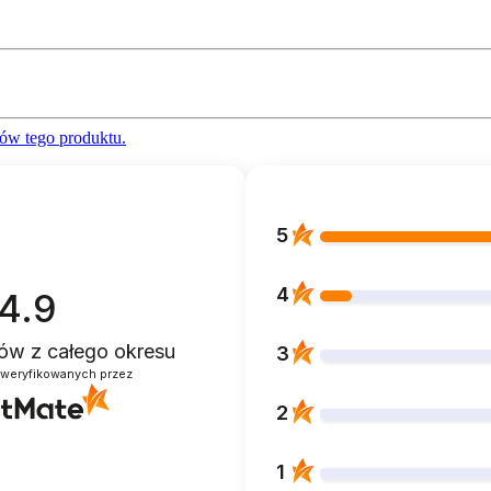
ów tego produktu.
5
4
4.9
ntów
z całego okresu
3
zweryfikowanych przez
2
1