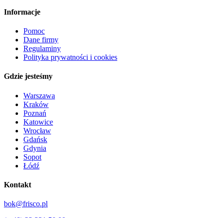
Informacje
Pomoc
Dane firmy
Regulaminy
Polityka prywatności i cookies
Gdzie jesteśmy
Warszawa
Kraków
Poznań
Katowice
Wrocław
Gdańsk
Gdynia
Sopot
Łódź
Kontakt
bok@frisco.pl