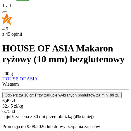
1
z
1
4.9
z 45 opinii
HOUSE OF ASIA Makaron
ryżowy (10 mm) bezglutenowy
200 g
HOUSE OF ASIA
Wietnam
Odbierz za 10 gr: Przy zakupie wybranych produktów za min. 99 zł.
Cena promocyjna
6,49
zł
32,45
zł
/kg
6,75
zł
najniższa cena z 30 dni przed obniżką (4% taniej)
Promocja do 9.08.2026 lub do wyczerpania zapasów