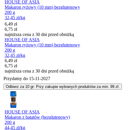
HOUSE OF ASIA
Makaron ryżowy (10 mm) bezglutenowy
200 g
32,45
zł
/kg
Cena promocyjna
6,49
zł
6,75
zł
najniższa cena z 30 dni przed obniżką
HOUSE OF ASIA
Makaron ryżowy (10 mm) bezglutenowy
200 g
32,45
zł
/kg
Cena promocyjna
6,49
zł
6,75
zł
najniższa cena z 30 dni przed obniżką
Przydatny do
15-11-2027
Odbierz za 10 gr: Przy zakupie wybranych produktów za min. 99 zł.
HOUSE OF ASIA
Makaron z batatów (bezglutenowy)
200 g
44,45
zł
/kg