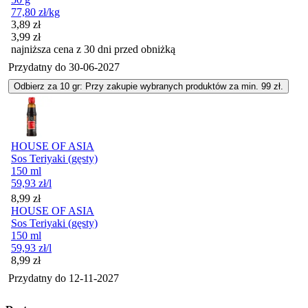
77,80
zł
/kg
Cena promocyjna
3,89
zł
3,99
zł
najniższa cena z 30 dni przed obniżką
Przydatny do
30-06-2027
Odbierz za 10 gr: Przy zakupie wybranych produktów za min. 99 zł.
HOUSE OF ASIA
Sos Teriyaki (gęsty)
150 ml
59,93
zł
/l
Cena
8,99
zł
HOUSE OF ASIA
Sos Teriyaki (gęsty)
150 ml
59,93
zł
/l
Cena
8,99
zł
Przydatny do
12-11-2027