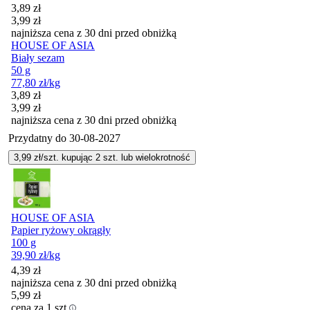
Cena promocyjna
3,89
zł
3,99
zł
najniższa cena z 30 dni przed obniżką
HOUSE OF ASIA
Biały sezam
50 g
77,80
zł
/kg
Cena promocyjna
3,89
zł
3,99
zł
najniższa cena z 30 dni przed obniżką
Przydatny do
30-08-2027
3,99
zł/szt. kupując
2
szt.
lub wielokrotność
HOUSE OF ASIA
Papier ryżowy okrągły
100 g
39,90
zł
/kg
4,39
zł
najniższa cena z 30 dni przed obniżką
5,99
zł
cena za 1 szt.