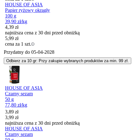
HOUSE OF ASIA
Papier ryżowy okrągły
100 g
39,90
zł
/kg
4,39
zł
najniższa cena z 30 dni przed obniżką
5,99
zł
cena za 1 szt.
Przydatny do
05-04-2028
Odbierz za 10 gr: Przy zakupie wybranych produktów za min. 99 zł.
HOUSE OF ASIA
Czarny sezam
50 g
77,80
zł
/kg
Cena promocyjna
3,89
zł
3,99
zł
najniższa cena z 30 dni przed obniżką
HOUSE OF ASIA
Czarny sezam
50 g