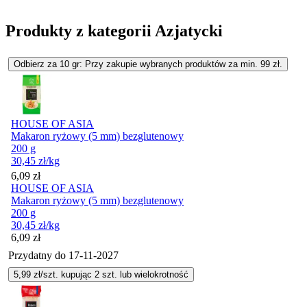
Produkty z kategorii Azjatycki
Odbierz za 10 gr: Przy zakupie wybranych produktów za min. 99 zł.
HOUSE OF ASIA
Makaron ryżowy (5 mm) bezglutenowy
200 g
30,45
zł
/kg
Cena
6,09
zł
HOUSE OF ASIA
Makaron ryżowy (5 mm) bezglutenowy
200 g
30,45
zł
/kg
Cena
6,09
zł
Przydatny do
17-11-2027
5,99
zł/szt. kupując
2
szt.
lub wielokrotność