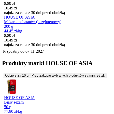
Cena promocyjna
8,89
zł
10,49
zł
najniższa cena z 30 dni przed obniżką
HOUSE OF ASIA
Makaron z batatów (bezglutenowy)
200 g
44,45
zł
/kg
Cena promocyjna
8,89
zł
10,49
zł
najniższa cena z 30 dni przed obniżką
Przydatny do
07-11-2027
Produkty marki HOUSE OF ASIA
Odbierz za 10 gr: Przy zakupie wybranych produktów za min. 99 zł.
HOUSE OF ASIA
Biały sezam
50 g
77,80
zł
/kg