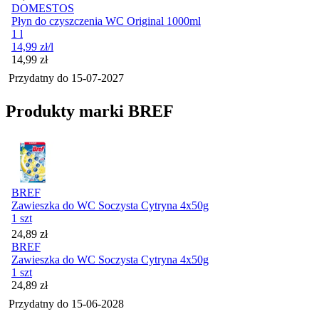
DOMESTOS
Płyn do czyszczenia WC Original 1000ml
1 l
14,99
zł
/l
Cena
14,99
zł
Przydatny do
15-07-2027
Produkty marki BREF
BREF
Zawieszka do WC Soczysta Cytryna 4x50g
1 szt
Cena
24,89
zł
BREF
Zawieszka do WC Soczysta Cytryna 4x50g
1 szt
Cena
24,89
zł
Przydatny do
15-06-2028