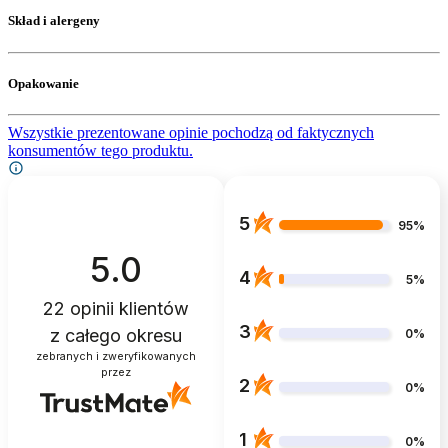
Skład i alergeny
Opakowanie
Wszystkie prezentowane opinie pochodzą od faktycznych
konsumentów tego produktu.
5
95%
5.0
4
5%
22
opinii klientów
3
z całego okresu
0%
zebranych i zweryfikowanych
przez
2
0%
1
0%