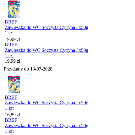
BREF
Zawieszka do WC Soczysta Cytryna 3x50g
1 szt
Cena
19,99
zł
BREF
Zawieszka do WC Soczysta Cytryna 3x50g
1 szt
Cena
19,99
zł
Przydatny do
13-07-2028
BREF
Zawieszka do WC Soczysta Cytryna 2x50g
1 szt
Cena
16,89
zł
BREF
Zawieszka do WC Soczysta Cytryna 2x50g
1 szt