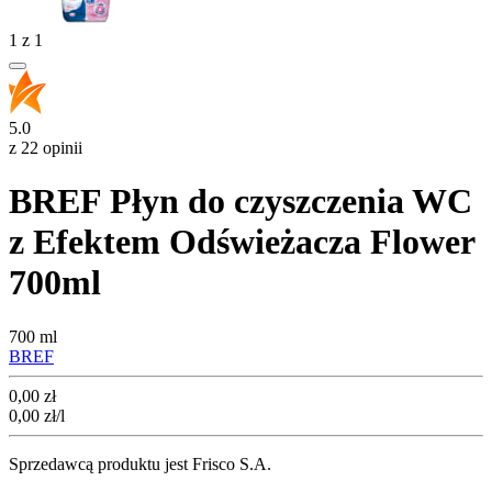
1
z
1
5.0
z 22 opinii
BREF Płyn do czyszczenia WC
z Efektem Odświeżacza Flower
700ml
700 ml
BREF
Cena
0,00
zł
0,00
zł
/l
Sprzedawcą produktu jest Frisco S.A.