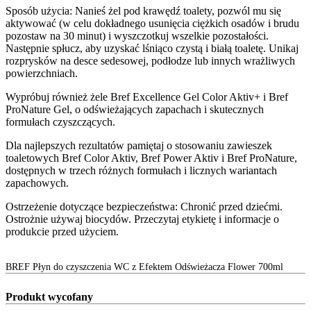
Sposób użycia: Nanieś żel pod krawędź toalety, pozwól mu się
aktywować (w celu dokładnego usunięcia ciężkich osadów i brudu
pozostaw na 30 minut) i wyszczotkuj wszelkie pozostałości.
Następnie spłucz, aby uzyskać lśniąco czystą i białą toaletę. Unikaj
rozprysków na desce sedesowej, podłodze lub innych wrażliwych
powierzchniach.
Wypróbuj również żele Bref Excellence Gel Color Aktiv+ i Bref
ProNature Gel, o odświeżających zapachach i skutecznych
formułach czyszczących.
Dla najlepszych rezultatów pamiętaj o stosowaniu zawieszek
toaletowych Bref Color Aktiv, Bref Power Aktiv i Bref ProNature,
dostępnych w trzech różnych formułach i licznych wariantach
zapachowych.
Ostrzeżenie dotyczące bezpieczeństwa: Chronić przed dziećmi.
Ostrożnie używaj biocydów. Przeczytaj etykietę i informacje o
produkcie przed użyciem.
BREF Płyn do czyszczenia WC z Efektem Odświeżacza Flower 700ml
Produkt wycofany