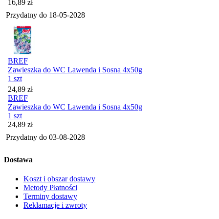
Cena
16,89
zł
Przydatny do
18-05-2028
BREF
Zawieszka do WC Lawenda i Sosna 4x50g
1 szt
Cena
24,89
zł
BREF
Zawieszka do WC Lawenda i Sosna 4x50g
1 szt
Cena
24,89
zł
Przydatny do
03-08-2028
Dostawa
Koszt i obszar dostawy
Metody Płatności
Terminy dostawy
Reklamacje i zwroty