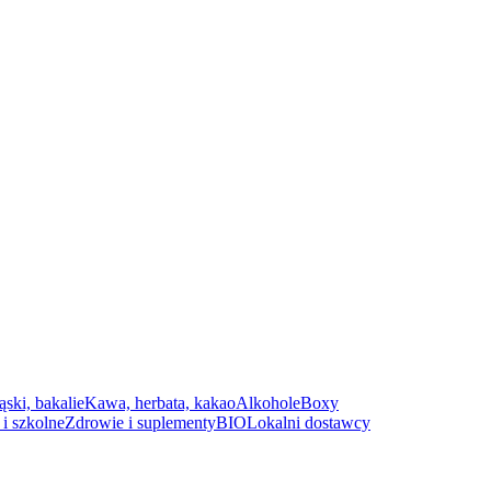
ąski, bakalie
Kawa, herbata, kakao
Alkohole
Boxy
i szkolne
Zdrowie i suplementy
BIO
Lokalni dostawcy