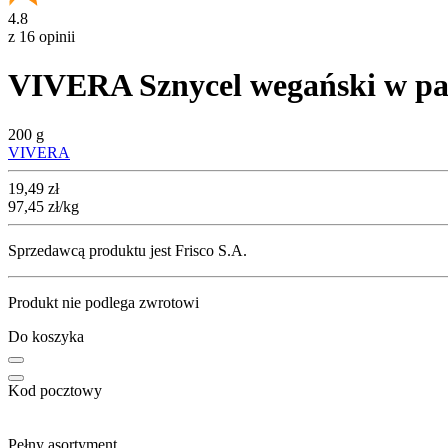
4.8
z 16 opinii
VIVERA Sznycel wegański w pa
200 g
VIVERA
Cena
19,49
zł
97,45
zł
/kg
Sprzedawcą produktu jest Frisco S.A.
Produkt nie podlega zwrotowi
Do koszyka
Kod pocztowy
Pełny asortyment