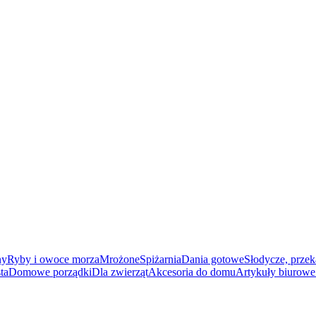
ny
Ryby i owoce morza
Mrożone
Spiżarnia
Dania gotowe
Słodycze, przek
ta
Domowe porządki
Dla zwierząt
Akcesoria do domu
Artykuły biurowe 