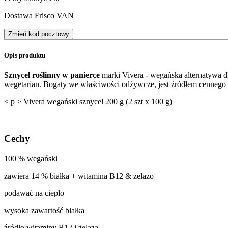
Dostawa Frisco VAN
Zmień kod pocztowy
Opis produktu
Sznycel roślinny w panierce
marki Vivera - wegańska alternatywa d
wegetarian. Bogaty we właściwości odżywcze, jest źródłem cennego 
< p > Vivera wegański sznycel 200 g (2 szt x 100 g)
Cechy
100 % wegański
zawiera 14 % białka + witamina B12 & żelazo
podawać na ciepło
wysoka zawartość białka
źródło witaminy B12 i żelaza