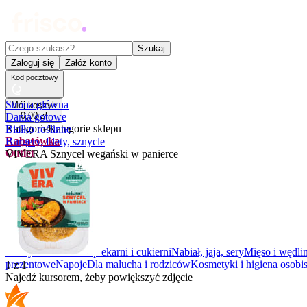
Czego szukasz?
Szukaj
Zaloguj się
Załóż konto
Kod pocztowy
Strona główna
Mój koszyk
0
,
00
zł
Dania gotowe
Kategorie
Kategorie sklepu
Białko roślinne
Rabatówka
Burgery, filety, sznycle
Outlet
VIVERA Sznycel wegański w panierce
Promocje
Nowości
Kupony
Dla Biura
Warzywa i owoce
Z piekarni i cukierni
Nabiał, jaja, sery
Mięso i wędli
prezentowe
Napoje
Dla malucha i rodziców
Kosmetyki i higiena osobis
1
z
1
Najedź kursorem, żeby powiększyć zdjęcie