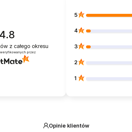
5
4
4.8
ntów
z całego okresu
3
zweryfikowanych przez
2
1
Opinie klientów