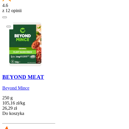
4.6
z 12 opinii
BEYOND MEAT
Beyond Mince
250 g
105,16
zł
/
kg
Cena
26,29
zł
Do koszyka