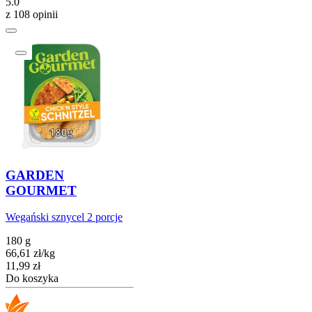
5.0
z 108 opinii
GARDEN
GOURMET
Wegański sznycel 2 porcje
180 g
66,61
zł
/
kg
Cena
11,99
zł
Do koszyka