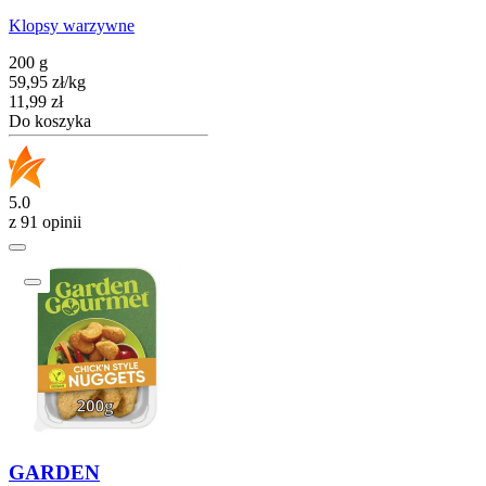
Klopsy warzywne
200 g
59,95
zł
/
kg
Cena
11,99
zł
Do koszyka
5.0
z 91 opinii
GARDEN