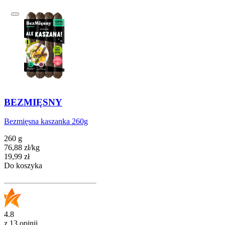
BEZMIĘSNY
Bezmięsna kaszanka 260g
260 g
76,88
zł
/
kg
Cena
19,99
zł
Do koszyka
4.8
z 13 opinii