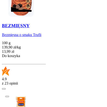
BEZMIĘSNY
Bezmięsna o smaku Trufli
100 g
139,90
zł
/
kg
Cena
13,99
zł
Do koszyka
4.9
z 23 opinii