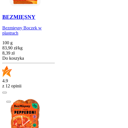
BEZMIĘSNY
Bezmięsny Boczek w
plastrach
100 g
83,90
zł
/
kg
Cena
8,39
zł
Do koszyka
4.9
z 12 opinii