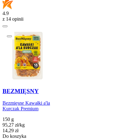
4.9
z 14 opinii
BEZMIĘSNY
Bezmięsne Kawałki a'la
Kurczak Premium
150 g
95,27
zł
/
kg
Cena
14,29
zł
Do koszyka