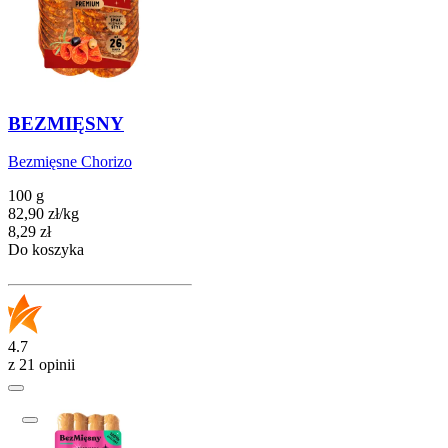
BEZMIĘSNY
Bezmięsne Chorizo
100 g
82,90
zł
/
kg
Cena
8,29
zł
Do koszyka
4.7
z 21 opinii