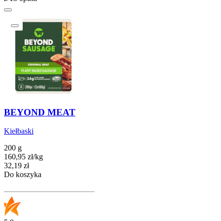
BEYOND MEAT
Kiełbaski
200 g
160,95
zł
/
kg
Cena
32,19
zł
Do koszyka