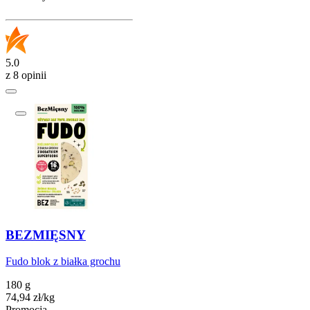
5.0
z 8 opinii
BEZMIĘSNY
Fudo blok z białka grochu
180 g
74,94
zł
/
kg
Promocja