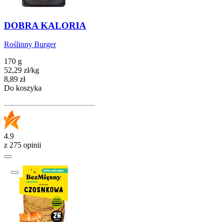
DOBRA KALORIA
Roślinny Burger
170 g
52,29
zł
/
kg
Cena
8,89
zł
Do koszyka
4.9
z 275 opinii