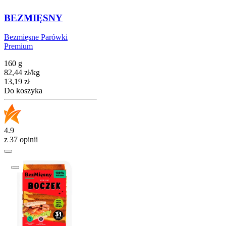
BEZMIĘSNY
Bezmięsne Parówki
Premium
160 g
82,44
zł
/
kg
Cena
13,19
zł
Do koszyka
4.9
z 37 opinii