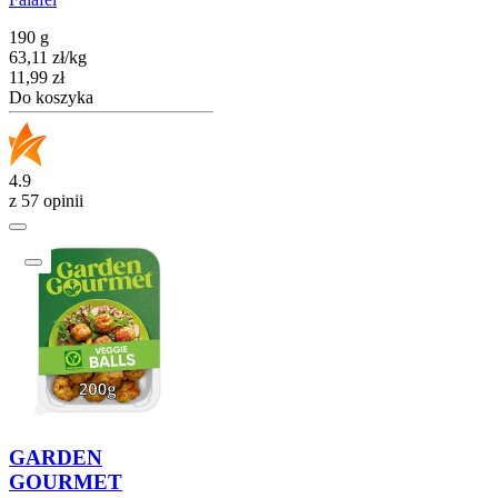
190 g
63,11
zł
/
kg
Cena
11,99
zł
Do koszyka
4.9
z 57 opinii
GARDEN
GOURMET