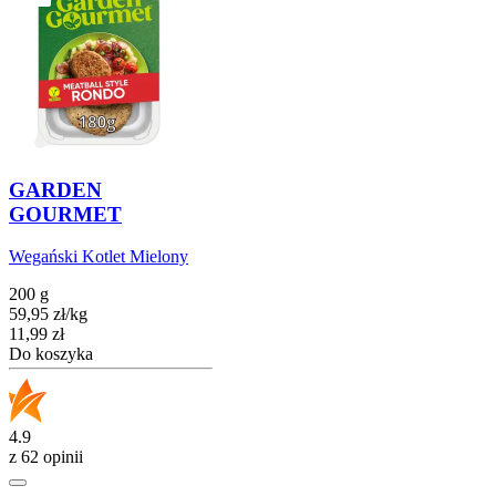
GARDEN
GOURMET
Wegański Kotlet Mielony
200 g
59,95
zł
/
kg
Cena
11,99
zł
Do koszyka
4.9
z 62 opinii