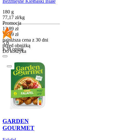
Bezmięsne Kiełbaski Białe
180 g
77,17
zł
/
kg
Promocja
Cena promocyjna
13,89
zł
16,69
zł
najniższa cena z 30 dni
5.0
przed obniżką
z 38 opinii
Do koszyka
GARDEN
GOURMET
Falafel