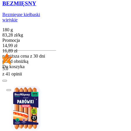
BEZMIĘSNY
Bezmięsne kiełbaski
wiejskie
180 g
83,28
zł
/
kg
Promocja
Cena promocyjna
14,99
zł
16,89
zł
najniższa cena z 30 dni
przed obniżką
Do koszyka
5.0
z 41 opinii