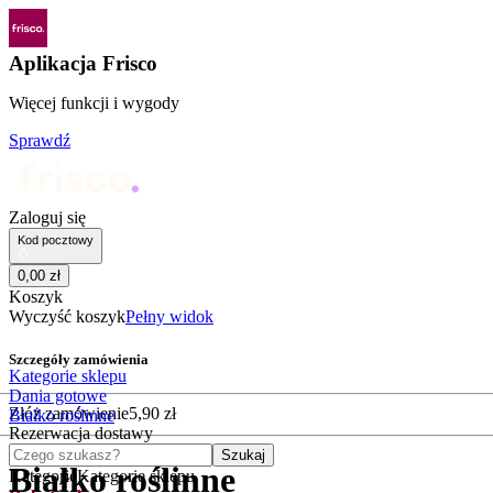
Aplikacja Frisco
Więcej funkcji i wygody
Sprawdź
Zaloguj się
Kod pocztowy
0
,
00
zł
Koszyk
Wyczyść koszyk
Pełny widok
Szczegóły zamówienia
Kategorie sklepu
Dania gotowe
Złóż zamówienie
5
,
90
zł
Białko roślinne
Rezerwacja dostawy
Czego szukasz?
Szukaj
Białko roślinne
Kategorie
Kategorie sklepu