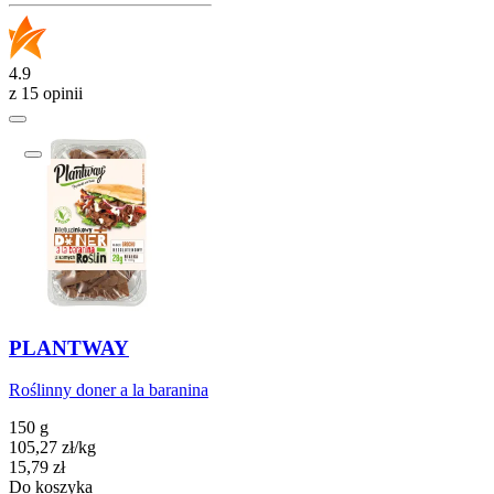
4.9
z 15 opinii
PLANTWAY
Roślinny doner a la baranina
150 g
105,27
zł
/
kg
Cena
15,79
zł
Do koszyka