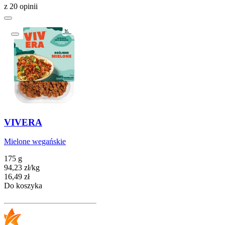
z 20 opinii
VIVERA
Mielone wegańskie
175 g
94,23
zł
/
kg
Cena
16,49
zł
Do koszyka