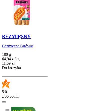
BEZMIĘSNY
Bezmięsne Parówki
180 g
64,94
zł
/
kg
Cena
11,69
zł
Do koszyka
5.0
z 56 opinii