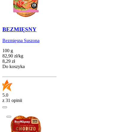
BEZMIĘSNY
Bezmięsna Suszona
100 g
82,90
zł
/
kg
Cena
8,29
zł
Do koszyka
5.0
z 31 opinii