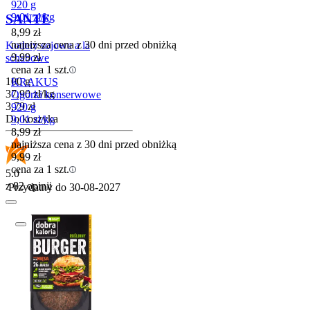
920 g
9,01
zł
/
kg
SANTE
8,99
zł
najniższa cena z 30 dni przed obniżką
Kotlety sojowe a la
9,99
zł
schabowe
cena za 1 szt.
100 g
KRAKUS
37,90
zł
/
kg
Ogórki konserwowe
Cena
3,79
zł
920 g
Do koszyka
9,01
zł
/
kg
8,99
zł
najniższa cena z 30 dni przed obniżką
9,99
zł
cena za 1 szt.
5.0
z 82 opinii
Przydatny do
30-08-2027