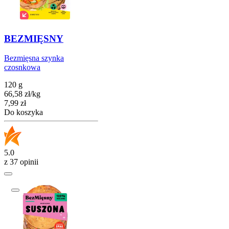
BEZMIĘSNY
Bezmięsna szynka
czosnkowa
120 g
66,58
zł
/
kg
Cena
7,99
zł
Do koszyka
5.0
z 37 opinii