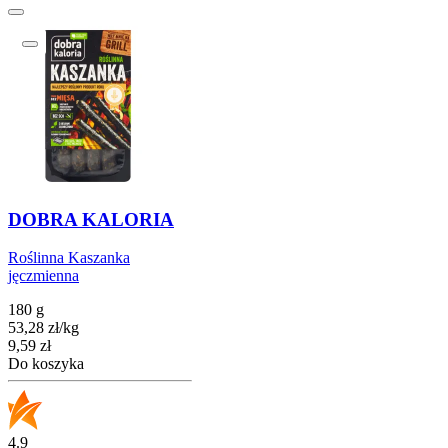
DOBRA KALORIA
Roślinna Kaszanka
jęczmienna
180 g
53,28
zł
/
kg
Cena
9,59
zł
Do koszyka
4.9