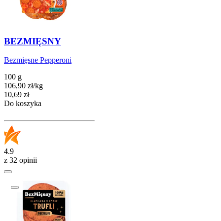
BEZMIĘSNY
Bezmięsne Pepperoni
100 g
106,90
zł
/
kg
Cena
10,69
zł
Do koszyka
4.9
z 32 opinii