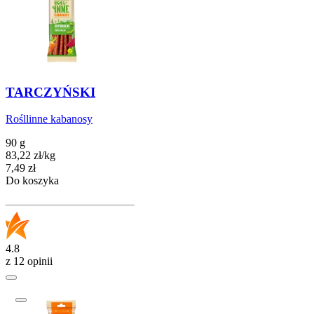
TARCZYŃSKI
Rośllinne kabanosy
90 g
83,22
zł
/
kg
Cena
7,49
zł
Do koszyka
4.8
z 12 opinii