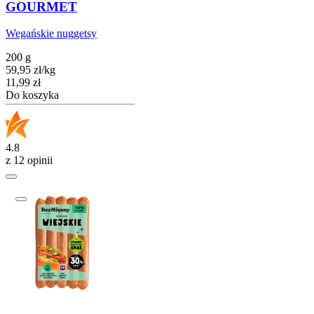
GOURMET
Wegańskie nuggetsy
200 g
59,95
zł
/
kg
Cena
11,99
zł
Do koszyka
4.8
z 12 opinii