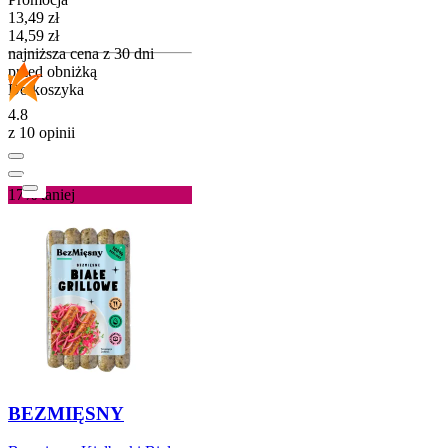
Cena promocyjna
13,49
zł
14,59
zł
najniższa cena z 30 dni
przed obniżką
Do koszyka
4.8
z 10 opinii
17%
taniej
BEZMIĘSNY