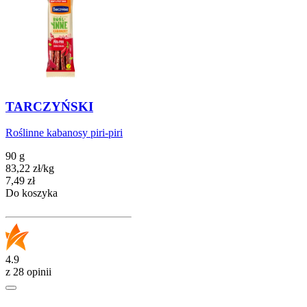
TARCZYŃSKI
Roślinne kabanosy piri-piri
90 g
83,22
zł
/
kg
Cena
7,49
zł
Do koszyka
4.9
z 28 opinii