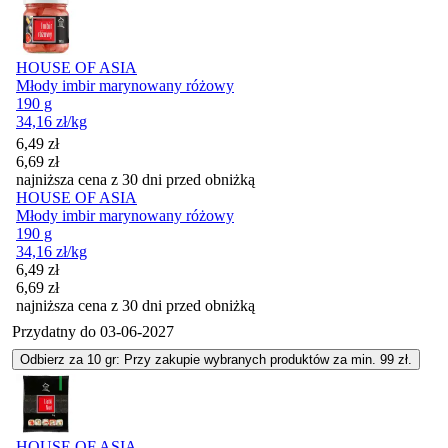
HOUSE OF ASIA
Młody imbir marynowany różowy
190 g
34,16
zł
/kg
Cena promocyjna
6,49
zł
6,69
zł
najniższa cena z 30 dni przed obniżką
HOUSE OF ASIA
Młody imbir marynowany różowy
190 g
34,16
zł
/kg
Cena promocyjna
6,49
zł
6,69
zł
najniższa cena z 30 dni przed obniżką
Przydatny do
03-06-2027
Odbierz za 10 gr: Przy zakupie wybranych produktów za min. 99 zł.
HOUSE OF ASIA