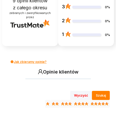
9
opinii klientów
3
z całego okresu
0%
zebranych i zweryfikowanych
przez
2
0%
1
0%
Jak zbieramy opinie?
Opinie klientów
Wyczyść
Szukaj