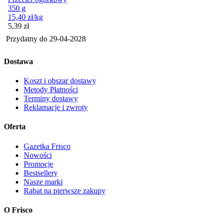
350 g
15,40
zł
/kg
Cena
5,39
zł
Przydatny do
29-04-2028
Dostawa
Koszt i obszar dostawy
Metody Płatności
Terminy dostawy
Reklamacje i zwroty
Oferta
Gazetka Frisco
Nowości
Promocje
Bestsellery
Nasze marki
Rabat na pierwsze zakupy
O Frisco