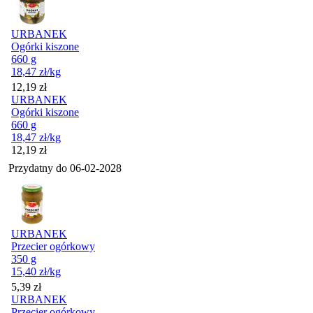
URBANEK
Ogórki kiszone
660 g
18,47
zł
/kg
Cena
12,19
zł
URBANEK
Ogórki kiszone
660 g
18,47
zł
/kg
Cena
12,19
zł
Przydatny do
06-02-2028
URBANEK
Przecier ogórkowy
350 g
15,40
zł
/kg
Cena
5,39
zł
URBANEK
Przecier ogórkowy