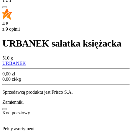
1
z
1
4.8
z 9 opinii
URBANEK sałatka księżacka
510 g
URBANEK
Cena
0,00
zł
0,00
zł
/kg
Sprzedawcą produktu jest Frisco S.A.
Zamienniki
Kod pocztowy
Pełny asortyment