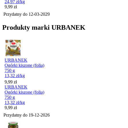
24,97
zł
/kg
Cena
9,99
zł
Przydatny do
12-03-2029
Produkty marki URBANEK
URBANEK
Ogórki kiszone (folia)
750 g
13,32
zł
/kg
Cena
9,99
zł
URBANEK
Ogórki kiszone (folia)
750 g
13,32
zł
/kg
Cena
9,99
zł
Przydatny do
19-12-2026