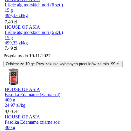
Liście alg morskich nori (6 szt.)
15 g
499,33
zł
/kg
Cena
7,49
zł
HOUSE OF ASIA
Liście alg morskich nori (6 szt.)
15 g
499,33
zł
/kg
Cena
7,49
zł
Przydatny do
19-11-2027
Odbierz za 10 gr: Przy zakupie wybranych produktów za min. 99 zł.
HOUSE OF ASIA
Fasolka Edamame (ziarna soi)
400 g
24,97
zł
/kg
Cena
9,99
zł
HOUSE OF ASIA
Fasolka Edamame (ziarna soi)
400 g