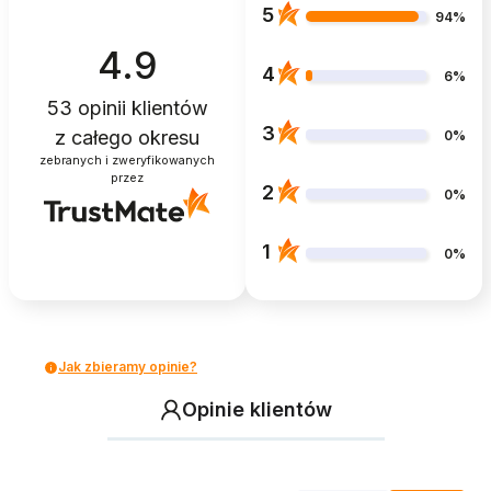
5
94%
4.9
4
6%
53
opinii klientów
3
z całego okresu
0%
zebranych i zweryfikowanych
przez
2
0%
1
0%
Jak zbieramy opinie?
Opinie klientów