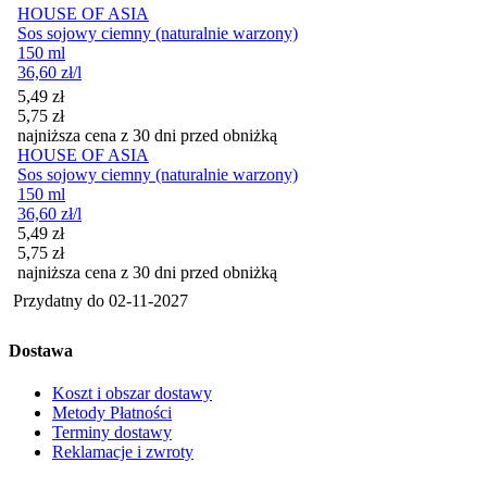
HOUSE OF ASIA
Sos sojowy ciemny (naturalnie warzony)
150 ml
36,60
zł
/l
Cena promocyjna
5,49
zł
5,75
zł
najniższa cena z 30 dni przed obniżką
HOUSE OF ASIA
Sos sojowy ciemny (naturalnie warzony)
150 ml
36,60
zł
/l
Cena promocyjna
5,49
zł
5,75
zł
najniższa cena z 30 dni przed obniżką
Przydatny do
02-11-2027
Dostawa
Koszt i obszar dostawy
Metody Płatności
Terminy dostawy
Reklamacje i zwroty