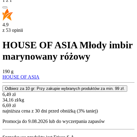
1
z
1
4.9
z 53 opinii
HOUSE OF ASIA Młody imbir
marynowany różowy
190 g
HOUSE OF ASIA
Odbierz za 10 gr: Przy zakupie wybranych produktów za min. 99 zł.
Cena promocyjna
6,49
zł
34,16
zł
/kg
6,69
zł
najniższa cena z 30 dni przed obniżką (3% taniej)
Promocja do 9.08.2026 lub do wyczerpania zapasów