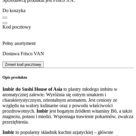
Sprzedawcą produktu jest Frisco S.A.
Do koszyka
Kod pocztowy
Pełny asortyment
Dostawa Frisco VAN
Zmień kod pocztowy
Opis produktu
Imbir do Sushi House of Asia
to plastry młodego imbiru w
aromatycznej zalewie. Wyróżnia się ostrym smakiem i
charakterystycznym, orientalnym aromatem. Jest ceniony ze
względu na walory kulinarne oraz z powodu właściwości
prozdrowotnych.
Imbir
jest bogatym źródłem witaminy B6, a także
magnezu, potasu i miedzi. Wspomaga trawienie pokarmów, zwalcza
przeziębienia.
Imbir
to popularny składnik kuchni azjatyckiej – głównie