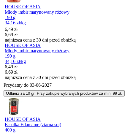
HOUSE OF ASIA
Młody imbir marynowany różowy
190 g
34,16
zł
/kg
Cena promocyjna
6,49
zł
6,69
zł
najniższa cena z 30 dni przed obniżką
HOUSE OF ASIA
Młody imbir marynowany różowy
190 g
34,16
zł
/kg
Cena promocyjna
6,49
zł
6,69
zł
najniższa cena z 30 dni przed obniżką
Przydatny do
03-06-2027
Odbierz za 10 gr: Przy zakupie wybranych produktów za min. 99 zł.
HOUSE OF ASIA
Fasolka Edamame (ziarna soi)
400 g