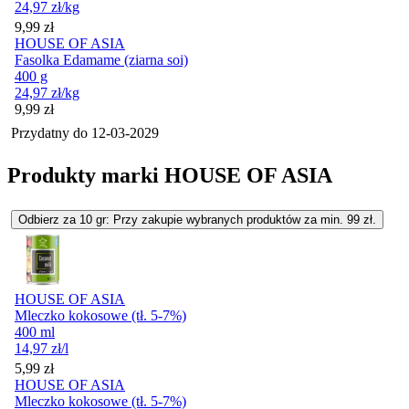
24,97
zł
/kg
Cena
9,99
zł
HOUSE OF ASIA
Fasolka Edamame (ziarna soi)
400 g
24,97
zł
/kg
Cena
9,99
zł
Przydatny do
12-03-2029
Produkty marki HOUSE OF ASIA
Odbierz za 10 gr: Przy zakupie wybranych produktów za min. 99 zł.
HOUSE OF ASIA
Mleczko kokosowe (tł. 5-7%)
400 ml
14,97
zł
/l
Cena
5,99
zł
HOUSE OF ASIA
Mleczko kokosowe (tł. 5-7%)