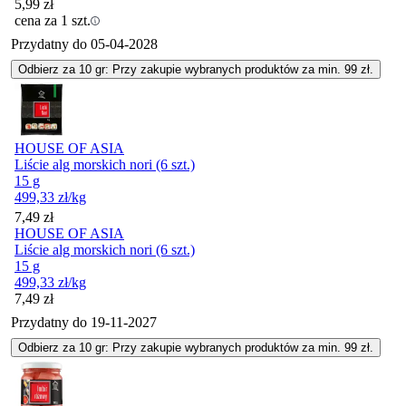
5,99
zł
cena za 1 szt.
Przydatny do
05-04-2028
Odbierz za 10 gr: Przy zakupie wybranych produktów za min. 99 zł.
HOUSE OF ASIA
Liście alg morskich nori (6 szt.)
15 g
499,33
zł
/kg
Cena
7,49
zł
HOUSE OF ASIA
Liście alg morskich nori (6 szt.)
15 g
499,33
zł
/kg
Cena
7,49
zł
Przydatny do
19-11-2027
Odbierz za 10 gr: Przy zakupie wybranych produktów za min. 99 zł.