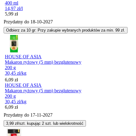
400 ml
14,97
zł
/l
Cena
5,99
zł
Przydatny do
18-10-2027
Odbierz za 10 gr: Przy zakupie wybranych produktów za min. 99 zł.
HOUSE OF ASIA
Makaron ryżowy (5 mm) bezglutenowy
200 g
30,45
zł
/kg
Cena
6,09
zł
HOUSE OF ASIA
Makaron ryżowy (5 mm) bezglutenowy
200 g
30,45
zł
/kg
Cena
6,09
zł
Przydatny do
17-11-2027
3,99
zł/szt. kupując
2
szt.
lub wielokrotność