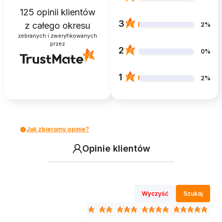
125
opinii klientów
3
z całego okresu
2%
zebranych i zweryfikowanych
przez
2
0%
1
2%
Jak zbieramy opinie?
Opinie klientów
Wyczyść
Szukaj