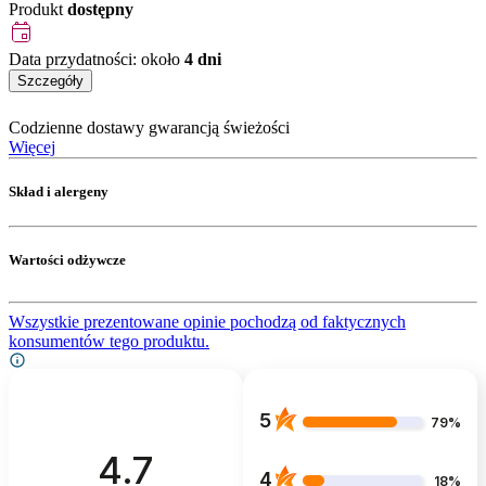
Produkt
dostępny
Data przydatności:
około
4
dni
Szczegóły
Codzienne dostawy gwarancją świeżości
Więcej
Skład i alergeny
Wartości odżywcze
Wszystkie prezentowane opinie pochodzą od faktycznych
konsumentów tego produktu.
5
79%
4.7
4
18%