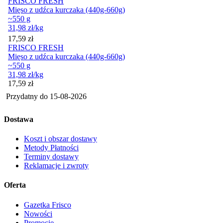
FRISCO FRESH
Mięso z udźca kurczaka (440g-660g)
~550 g
31,98
zł
/kg
Cena
17,59
zł
FRISCO FRESH
Mięso z udźca kurczaka (440g-660g)
~550 g
31,98
zł
/kg
Cena
17,59
zł
Przydatny do
15-08-2026
Dostawa
Koszt i obszar dostawy
Metody Płatności
Terminy dostawy
Reklamacje i zwroty
Oferta
Gazetka Frisco
Nowości
Promocje