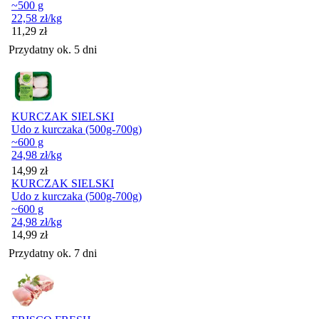
~500 g
22,58
zł
/kg
Cena
11,29
zł
Przydatny ok. 5 dni
KURCZAK SIELSKI
Udo z kurczaka (500g-700g)
~600 g
24,98
zł
/kg
Cena
14,99
zł
KURCZAK SIELSKI
Udo z kurczaka (500g-700g)
~600 g
24,98
zł
/kg
Cena
14,99
zł
Przydatny ok. 7 dni