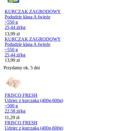
KURCZAK ZAGRODOWY
Podudzie klasa A świeże
~550 g
25,44
zł
/kg
Cena
13,99
zł
KURCZAK ZAGRODOWY
Podudzie klasa A świeże
~550 g
25,44
zł
/kg
Cena
13,99
zł
Przydatny ok. 5 dni
FRISCO FRESH
Udziec z kurczaka (400g-600g)
~500 g
22,58
zł
/kg
Cena
11,29
zł
FRISCO FRESH
Udziec z kurczaka (400g-600g)