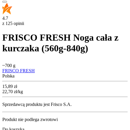
4.7
z 125 opinii
FRISCO FRESH Noga cała z
kurczaka (560g-840g)
~
700 g
FRISCO FRESH
Polska
Cena
15,89
zł
22,70
zł
/kg
Sprzedawcą produktu jest Frisco S.A.
Produkt nie podlega zwrotowi
Do koszyka