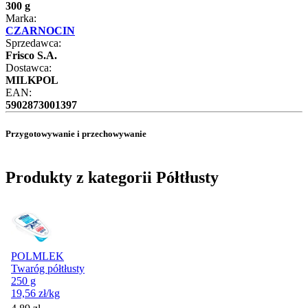
300 g
Marka:
CZARNOCIN
Sprzedawca:
Frisco S.A.
Dostawca:
MILKPOL
EAN:
5902873001397
Przygotowywanie i przechowywanie
Produkty z kategorii Półtłusty
POLMLEK
Twaróg półtłusty
250 g
19,56
zł
/kg
Cena