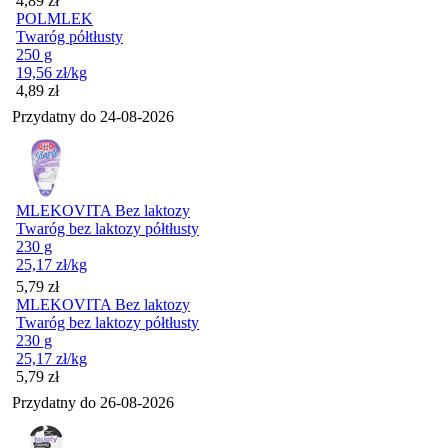
4,89
zł
POLMLEK
Twaróg półtłusty
250 g
19,56
zł
/kg
Cena
4,89
zł
Przydatny do
24-08-2026
MLEKOVITA Bez laktozy
Twaróg bez laktozy półtłusty
230 g
25,17
zł
/kg
Cena
5,79
zł
MLEKOVITA Bez laktozy
Twaróg bez laktozy półtłusty
230 g
25,17
zł
/kg
Cena
5,79
zł
Przydatny do
26-08-2026