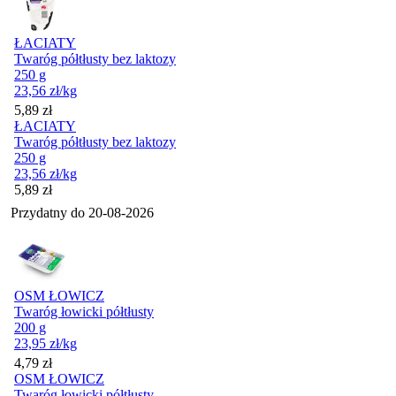
ŁACIATY
Twaróg półtłusty bez laktozy
250 g
23,56
zł
/kg
Cena
5,89
zł
ŁACIATY
Twaróg półtłusty bez laktozy
250 g
23,56
zł
/kg
Cena
5,89
zł
Przydatny do
20-08-2026
OSM ŁOWICZ
Twaróg łowicki półtłusty
200 g
23,95
zł
/kg
Cena
4,79
zł
OSM ŁOWICZ
Twaróg łowicki półtłusty