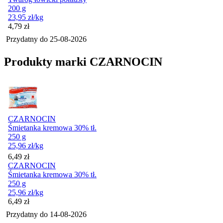
200 g
23,95
zł
/kg
Cena
4,79
zł
Przydatny do
25-08-2026
Produkty marki CZARNOCIN
CZARNOCIN
Śmietanka kremowa 30% tł.
250 g
25,96
zł
/kg
Cena
6,49
zł
CZARNOCIN
Śmietanka kremowa 30% tł.
250 g
25,96
zł
/kg
Cena
6,49
zł
Przydatny do
14-08-2026