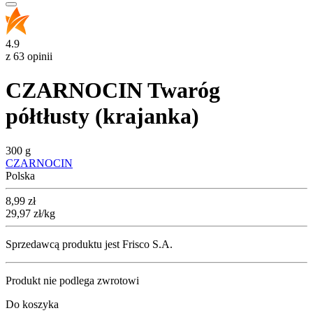
4.9
z 63 opinii
CZARNOCIN Twaróg
półtłusty (krajanka)
300 g
CZARNOCIN
Polska
Cena
8,99
zł
29,97
zł
/kg
Sprzedawcą produktu jest Frisco S.A.
Produkt nie podlega zwrotowi
Do koszyka