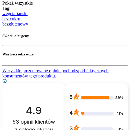
Pokaż wszystkie
Tagi
wegetariański
bez cukru
bezglutenowy
Skład i alergeny
Wartości odżywcze
Wszystkie prezentowane opinie pochodzą od faktycznych
konsumentów tego produktu.
5
89%
4.9
4
11%
63
opinii klientów
3
z całego okresu
0%