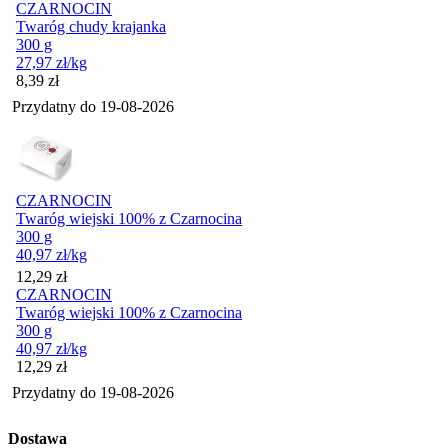
CZARNOCIN
Twaróg chudy krajanka
300 g
27,97
zł
/kg
Cena
8,39
zł
Przydatny do
19-08-2026
CZARNOCIN
Twaróg wiejski 100% z Czarnocina
300 g
40,97
zł
/kg
Cena
12,29
zł
CZARNOCIN
Twaróg wiejski 100% z Czarnocina
300 g
40,97
zł
/kg
Cena
12,29
zł
Przydatny do
19-08-2026
Dostawa