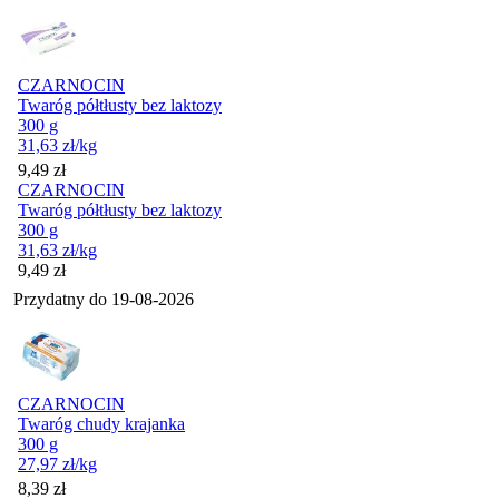
CZARNOCIN
Twaróg półtłusty bez laktozy
300 g
31,63
zł
/kg
Cena
9,49
zł
CZARNOCIN
Twaróg półtłusty bez laktozy
300 g
31,63
zł
/kg
Cena
9,49
zł
Przydatny do
19-08-2026
CZARNOCIN
Twaróg chudy krajanka
300 g
27,97
zł
/kg
Cena
8,39
zł