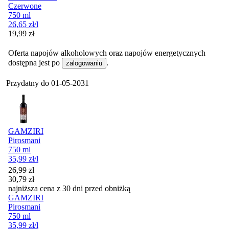
Czerwone
750 ml
26,65
zł
/l
Cena
19,99
zł
Oferta napojów alkoholowych oraz napojów energetycznych
dostępna jest po
.
zalogowaniu
Przydatny do
01-05-2031
GAMZIRI
Pirosmani
750 ml
35,99
zł
/l
Cena promocyjna
26,99
zł
30,79
zł
najniższa cena z 30 dni przed obniżką
GAMZIRI
Pirosmani
750 ml
35,99
zł
/l