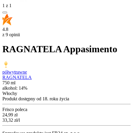
1
z
1
4.8
z 9 opinii
RAGNATELA Appasimento
półwytrawne
RAGNATELA
750 ml
alkohol:
14%
Włochy
Produkt dostępny od 18. roku życia
Frisco poleca
Cena
24,99
zł
33,32
zł
/l