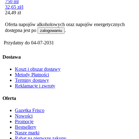
750 ml
32,65
zł
/l
Cena
24,49
zł
Oferta napojów alkoholowych oraz napojów energetycznych
dostępna jest po
.
zalogowaniu
Przydatny do
04-07-2031
Dostawa
Koszt i obszar dostawy
Metody Płatności
Terminy dostawy
Reklamacje i zwroty
Oferta
Gazetka Frisco
Nowości
Promocje
Bestsellery
Nasze marki
Rabat na pierwsze zakupy