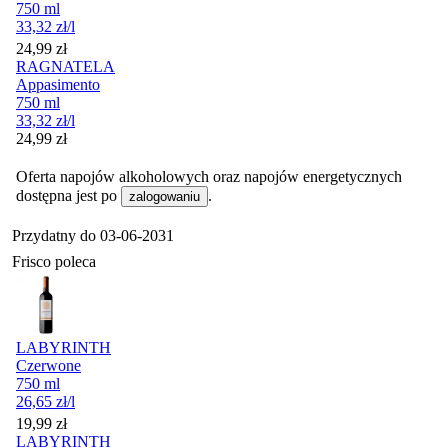
750 ml
33,32
zł
/l
Cena
24,99
zł
RAGNATELA
Appasimento
750 ml
33,32
zł
/l
Cena
24,99
zł
Oferta napojów alkoholowych oraz napojów energetycznych
dostępna jest po
.
zalogowaniu
Przydatny do
03-06-2031
Frisco poleca
LABYRINTH
Czerwone
750 ml
26,65
zł
/l
Cena
19,99
zł
LABYRINTH