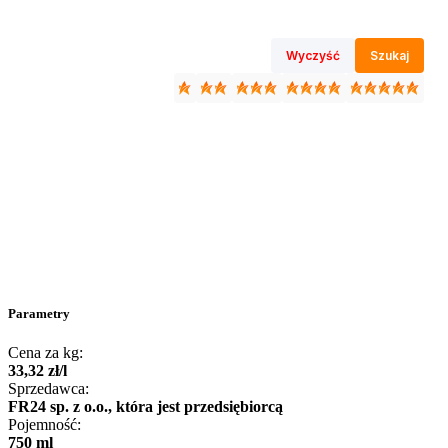
Wyczyść
Szukaj
Parametry
Cena za kg:
33
,
32
zł
/
l
Sprzedawca:
FR24 sp. z o.o., która jest przedsiębiorcą
Pojemność:
750 ml