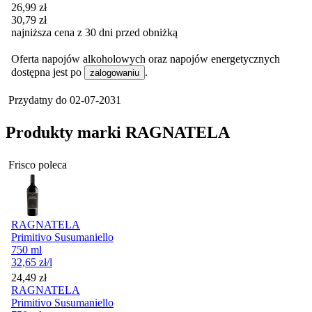
Cena promocyjna
26,99
zł
30,79
zł
najniższa cena z 30 dni przed obniżką
Oferta napojów alkoholowych oraz napojów energetycznych
dostępna jest po
.
zalogowaniu
Przydatny do
02-07-2031
Produkty marki RAGNATELA
Frisco poleca
RAGNATELA
Primitivo Susumaniello
750 ml
32,65
zł
/l
Cena
24,49
zł
RAGNATELA
Primitivo Susumaniello