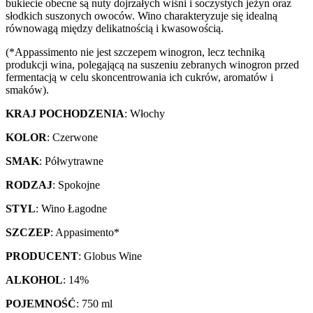
bukiecie obecne są nuty dojrzałych wiśni i soczystych jeżyn oraz
słodkich suszonych owoców. Wino charakteryzuje się idealną
równowagą między delikatnością i kwasowością.
(*Appassimento nie jest szczepem winogron, lecz techniką
produkcji wina, polegającą na suszeniu zebranych winogron przed
fermentacją w celu skoncentrowania ich cukrów, aromatów i
smaków).
KRAJ POCHODZENIA
: Włochy
KOLOR
: Czerwone
SMAK
: Półwytrawne
RODZAJ
: Spokojne
STYL
: Wino Łagodne
SZCZEP
: Appasimento*
PRODUCENT
: Globus Wine
ALKOHOL
: 14%
POJEMNOŚĆ
: 750 ml