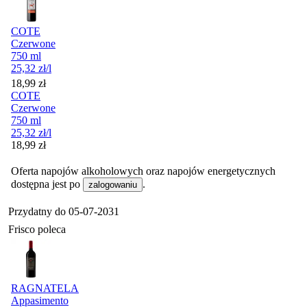
COTE
Czerwone
750 ml
25,32
zł
/l
Cena
18,99
zł
COTE
Czerwone
750 ml
25,32
zł
/l
Cena
18,99
zł
Oferta napojów alkoholowych oraz napojów energetycznych
dostępna jest po
.
zalogowaniu
Przydatny do
05-07-2031
Frisco poleca
RAGNATELA
Appasimento