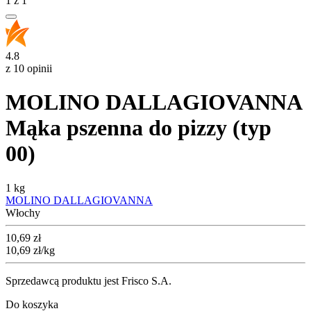
1
z
1
4.8
z 10 opinii
MOLINO DALLAGIOVANNA
Mąka pszenna do pizzy (typ
00)
1 kg
MOLINO DALLAGIOVANNA
Włochy
Cena
10,69
zł
10,69
zł
/kg
Sprzedawcą produktu jest Frisco S.A.
Do koszyka