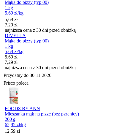
Mąka do pizzy (typ 00)
1 kg
5,69
zł
/kg
Cena promocyjna
5,69
zł
7,29
zł
najniższa cena z 30 dni przed obniżką
DIVELLA
Mąka do pizzy (typ 00)
1 kg
5,69
zł
/kg
Cena promocyjna
5,69
zł
7,29
zł
najniższa cena z 30 dni przed obniżką
Przydatny do
30-11-2026
Frisco poleca
FOODS BY ANN
Mieszanka mąk na pizzę (bez pszenicy)
200 g
62,95
zł
/kg
Cena
12,59
zł