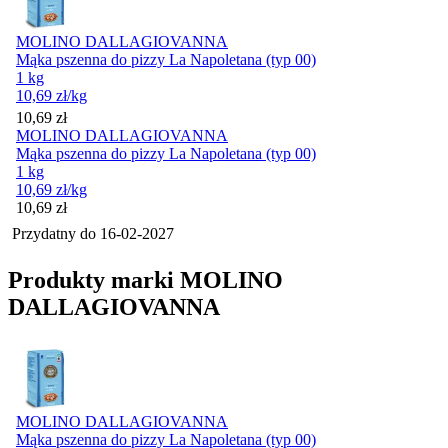
MOLINO DALLAGIOVANNA
Mąka pszenna do pizzy La Napoletana (typ 00)
1 kg
10,69
zł
/kg
Cena
10,69
zł
MOLINO DALLAGIOVANNA
Mąka pszenna do pizzy La Napoletana (typ 00)
1 kg
10,69
zł
/kg
Cena
10,69
zł
Przydatny do
16-02-2027
Produkty marki MOLINO
DALLAGIOVANNA
MOLINO DALLAGIOVANNA
Mąka pszenna do pizzy La Napoletana (typ 00)