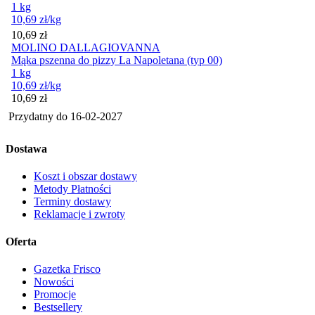
1 kg
10,69
zł
/kg
Cena
10,69
zł
MOLINO DALLAGIOVANNA
Mąka pszenna do pizzy La Napoletana (typ 00)
1 kg
10,69
zł
/kg
Cena
10,69
zł
Przydatny do
16-02-2027
Dostawa
Koszt i obszar dostawy
Metody Płatności
Terminy dostawy
Reklamacje i zwroty
Oferta
Gazetka Frisco
Nowości
Promocje
Bestsellery