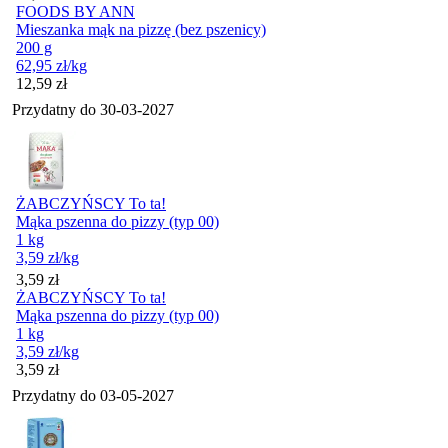
FOODS BY ANN
Mieszanka mąk na pizzę (bez pszenicy)
200 g
62,95
zł
/kg
Cena
12,59
zł
Przydatny do
30-03-2027
ŻABCZYŃSCY To ta!
Mąka pszenna do pizzy (typ 00)
1 kg
3,59
zł
/kg
Cena
3,59
zł
ŻABCZYŃSCY To ta!
Mąka pszenna do pizzy (typ 00)
1 kg
3,59
zł
/kg
Cena
3,59
zł
Przydatny do
03-05-2027