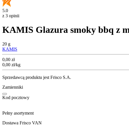
5.0
z 3 opinii
KAMIS Glazura smoky bbq z mi
20 g
KAMIS
Cena
0,00
zł
0,00
zł
/kg
Sprzedawcą produktu jest Frisco S.A.
Zamienniki
Kod pocztowy
Pełny asortyment
Dostawa Frisco VAN