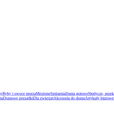
ny
Ryby i owoce morza
Mrożone
Spiżarnia
Dania gotowe
Słodycze, przek
ta
Domowe porządki
Dla zwierząt
Akcesoria do domu
Artykuły biurowe 