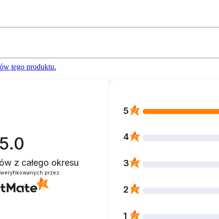
ów tego produktu.
5
4
5.0
ntów
z całego okresu
3
zweryfikowanych przez
2
1