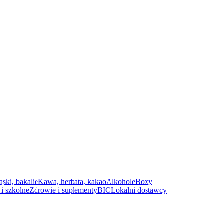
ąski, bakalie
Kawa, herbata, kakao
Alkohole
Boxy
i szkolne
Zdrowie i suplementy
BIO
Lokalni dostawcy