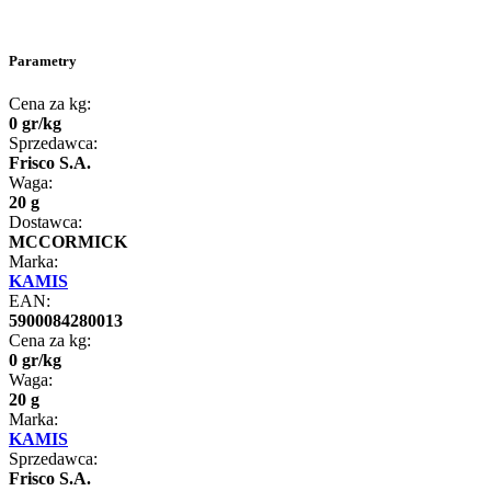
Parametry
Cena za kg:
0
gr
/
kg
Sprzedawca:
Frisco S.A.
Waga:
20 g
Dostawca:
MCCORMICK
Marka:
KAMIS
EAN:
5900084280013
Cena za kg:
0
gr
/
kg
Waga:
20 g
Marka:
KAMIS
Sprzedawca:
Frisco S.A.