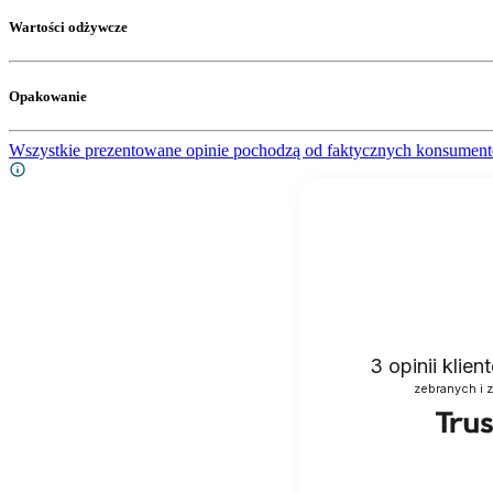
Wartości odżywcze
Opakowanie
Wszystkie prezentowane opinie pochodzą od faktycznych konsument
3
opinii klie
zebranych i 