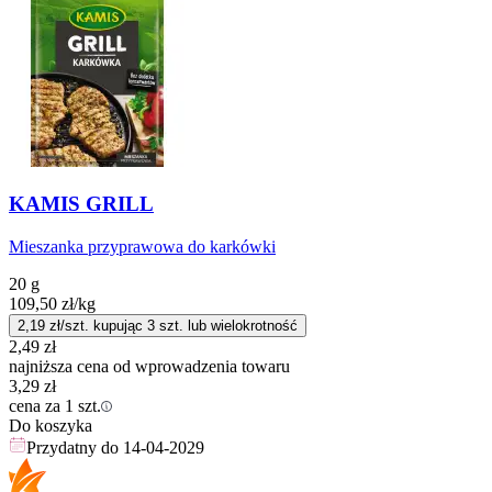
KAMIS GRILL
Mieszanka przyprawowa do karkówki
20 g
109,50
zł
/kg
2,19
zł/szt. kupując
3
szt.
lub wielokrotność
2,49
zł
najniższa cena od wprowadzenia towaru
3,29
zł
cena za 1 szt.
Do koszyka
Przydatny do
14-04-2029