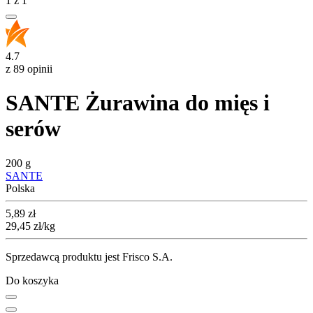
1
z
1
4.7
z 89 opinii
SANTE Żurawina do mięs i
serów
200 g
SANTE
Polska
Cena
5,89
zł
29,45
zł
/kg
Sprzedawcą produktu jest Frisco S.A.
Do koszyka