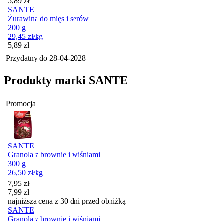
Cena
5,89
zł
SANTE
Żurawina do mięs i serów
200 g
29,45
zł
/kg
Cena
5,89
zł
Przydatny do
28-04-2028
Produkty marki SANTE
Promocja
SANTE
Granola z brownie i wiśniami
300 g
26,50
zł
/kg
Cena promocyjna
7,95
zł
7,99
zł
najniższa cena z 30 dni przed obniżką
SANTE
Granola z brownie i wiśniami