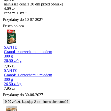
najniższa cena z 30 dni przed obniżką
4,09
zł
cena za 1 szt.
Przydatny do
10-07-2027
Frisco poleca
SANTE
Granola z orzechami i miodem
300 g
26,50
zł
/kg
Cena
7,95
zł
SANTE
Granola z orzechami i miodem
300 g
26,50
zł
/kg
Cena
7,95
zł
Przydatny do
30-06-2027
9,99
zł/szt. kupując
2
szt.
lub wielokrotność