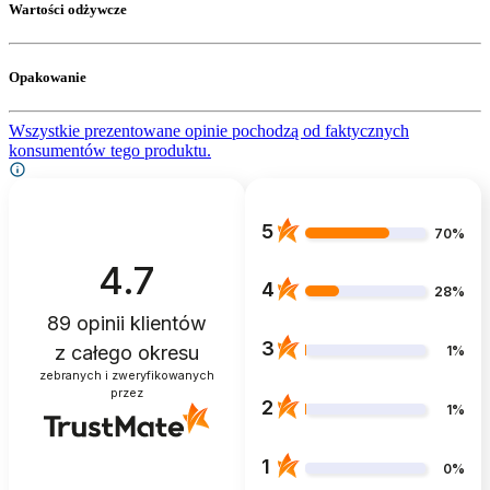
Wartości odżywcze
Opakowanie
Wszystkie prezentowane opinie pochodzą od faktycznych
konsumentów tego produktu.
5
70%
4.7
4
28%
89
opinii klientów
3
z całego okresu
1%
zebranych i zweryfikowanych
przez
2
1%
1
0%