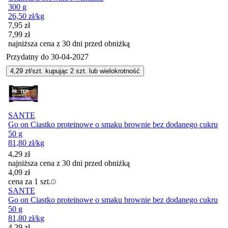
300 g
26,50
zł
/kg
Cena promocyjna
7,95
zł
7,99
zł
najniższa cena z 30 dni przed obniżką
Przydatny do
30-04-2027
4,29
zł/szt. kupując
2
szt.
lub wielokrotność
SANTE
Go on Ciastko proteinowe o smaku brownie bez dodanego cukru
50 g
81,80
zł
/kg
4,29
zł
najniższa cena z 30 dni przed obniżką
4,09
zł
cena za 1 szt.
SANTE
Go on Ciastko proteinowe o smaku brownie bez dodanego cukru
50 g
81,80
zł
/kg
4,29
zł