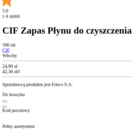
5.0
z 4 opinii
CIF Zapas Płynu do czyszczen
590 ml
CIF
Włochy
Cena
24,99
zł
42,36
zł
/l
Sprzedawcą produktu jest Frisco S.A.
Do koszyka
Kod pocztowy
Pełny asortyment