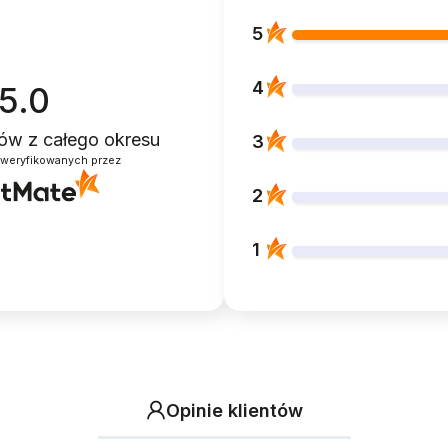
5
4
5.0
ntów
z całego okresu
3
zweryfikowanych przez
2
1
Opinie klientów