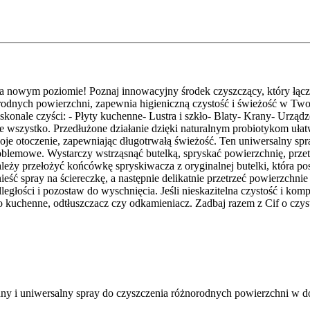
 na nowym poziomie! Poznaj innowacyjny środek czyszczący, który łą
rodnych powierzchni, zapewnia higieniczną czystość i świeżość w Tw
ale czyści: - Płyty kuchenne​- Lustra i szkło​- Blaty​- Krany​- Urządzen
e wszystko. Przedłużone działanie dzięki naturalnym probiotykom uła
o Twoje otoczenie, zapewniając długotrwałą świeżość. Ten uniwersalny 
oblemowe. Wystarczy wstrząsnąć butelką, spryskać powierzchnię, przetr
 należy przełożyć końcówkę spryskiwacza z oryginalnej butelki, która p
ieść spray na ściereczkę, a następnie delikatnie przetrzeć powierzch
odległości i pozostaw do wyschnięcia.​ Jeśli nieskazitelna czystość i 
o kuchenne, odtłuszczacz czy odkamieniacz. Zadbaj razem z Cif o czyst
onny i uniwersalny spray do czyszczenia różnorodnych powierzchni w 