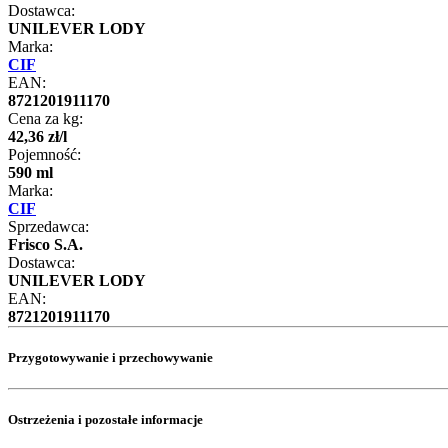
Dostawca:
UNILEVER LODY
Marka:
CIF
EAN:
8721201911170
Cena za kg:
42
,
36
zł
/
l
Pojemność:
590 ml
Marka:
CIF
Sprzedawca:
Frisco S.A.
Dostawca:
UNILEVER LODY
EAN:
8721201911170
Przygotowywanie i przechowywanie
Ostrzeżenia i pozostałe informacje