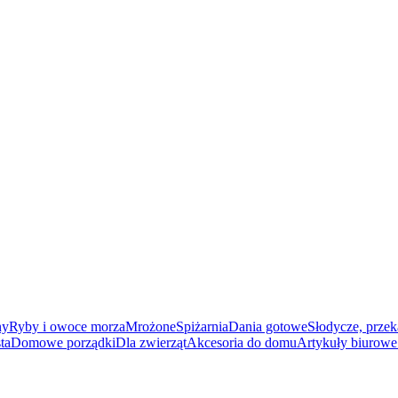
ny
Ryby i owoce morza
Mrożone
Spiżarnia
Dania gotowe
Słodycze, przek
ta
Domowe porządki
Dla zwierząt
Akcesoria do domu
Artykuły biurowe 