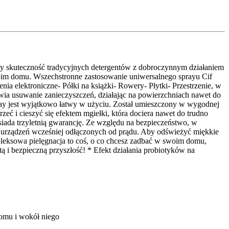
czy skuteczność tradycyjnych detergentów z dobroczynnym działaniem
oim domu.​ Wszechstronne zastosowanie uniwersalnego sprayu Cif
ia elektroniczne​- Półki na książki​- Rowery​- Płytki​- Przestrzenie, w
twia usuwanie zanieczyszczeń, działając na powierzchniach nawet do
spray jest wyjątkowo łatwy w użyciu. Został umieszczony w wygodnej
zeć i cieszyć się efektem mgiełki, która dociera nawet do trudno
osiada trzyletnią gwarancję. Ze względu na bezpieczeństwo, w
nie urządzeń wcześniej odłączonych od prądu. Aby odświeżyć miękkie
kompleksowa pielęgnacja to coś, o co chcesz zadbać w swoim domu,
ą i bezpieczną przyszłość! * Efekt działania probiotyków na
domu i wokół niego