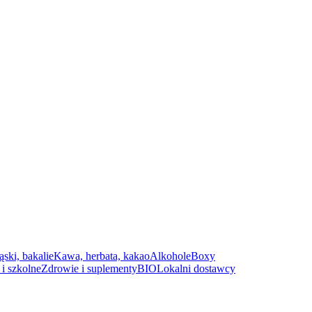
ąski, bakalie
Kawa, herbata, kakao
Alkohole
Boxy
i szkolne
Zdrowie i suplementy
BIO
Lokalni dostawcy