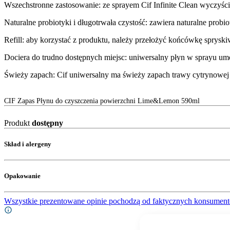
Wszechstronne zastosowanie: ​ze sprayem Cif Infinite Clean wyczyścis
Naturalne probiotyki i długotrwała czystość: zawiera naturalne probio
Refill: aby korzystać z produktu, należy przełożyć końcówkę spryskiw
Dociera do trudno dostępnych miejsc: uniwersalny płyn w sprayu um
Świeży zapach: Cif uniwersalny ma świeży zapach trawy cytrynowej
CIF Zapas Płynu do czyszczenia powierzchni Lime&Lemon 590ml
Produkt
dostępny
Skład i alergeny
Opakowanie
Wszystkie prezentowane opinie pochodzą od faktycznych konsument