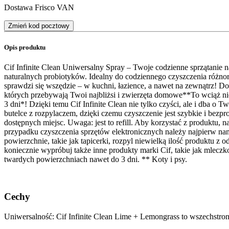
Dostawa Frisco VAN
Zmień kod pocztowy
Opis produktu
Cif Infinite Clean Uniwersalny Spray – Twoje codzienne sprzątanie
naturalnych probiotyków. Idealny do codziennego czyszczenia różno
sprawdzi się wszędzie – w kuchni, łazience, a nawet na zewnątrz! Doskon
których przebywają Twoi najbliżsi i zwierzęta domowe**​To wciąż ni
3 dni*! Dzięki temu Cif Infinite Clean nie tylko czyści, ale i dba 
butelce z rozpylaczem, dzięki czemu czyszczenie jest szybkie i bezpr
dostępnych miejsc. ​Uwaga: jest to refill. Aby korzystać z produktu,
przypadku czyszczenia sprzętów elektronicznych należy najpierw nan
powierzchnie, takie jak tapicerki, rozpyl niewielką ilość produktu z 
koniecznie wypróbuj także inne produkty marki Cif, takie jak mleczk
twardych powierzchniach nawet do 3 dni. ** Koty i psy.
Cechy
Uniwersalność: ​Cif Infinite Clean Lime + Lemongrass to wszechstr