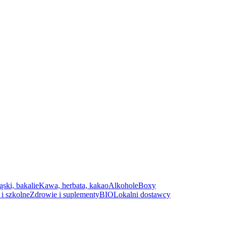
ąski, bakalie
Kawa, herbata, kakao
Alkohole
Boxy
i szkolne
Zdrowie i suplementy
BIO
Lokalni dostawcy