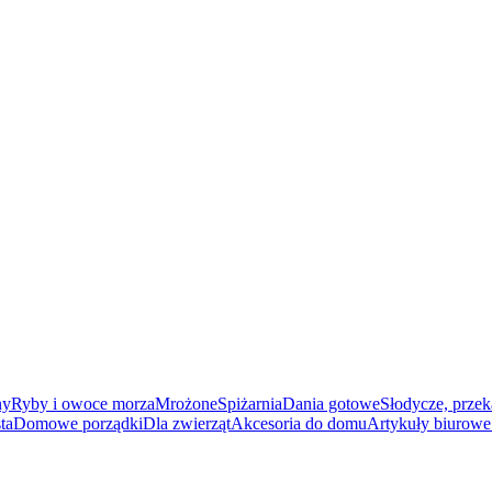
ny
Ryby i owoce morza
Mrożone
Spiżarnia
Dania gotowe
Słodycze, przek
ta
Domowe porządki
Dla zwierząt
Akcesoria do domu
Artykuły biurowe 