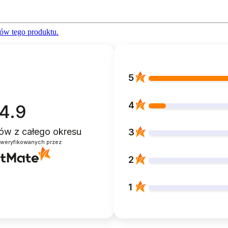
ów tego produktu.
5
4
4.9
ntów
z całego okresu
3
zweryfikowanych przez
2
1