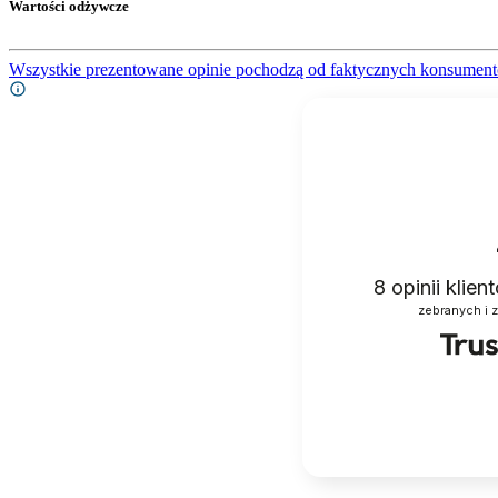
Wartości odżywcze
Wszystkie prezentowane opinie pochodzą od faktycznych konsument
8
opinii klie
zebranych i 