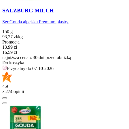
SALZBURG MILCH
Ser Gouda alpejska Premium plastry
150 g
93,27
zł
/kg
Promocja
Cena promocyjna
13,99
zł
16,59
zł
najniższa cena z 30 dni przed obniżką
Do koszyka
Przydatny do
07-10-2026
4.9
z 274 opinii