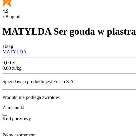
4.9
z 8 opinii
MATYLDA Ser gouda w plastr
100 g
MATYLDA
Cena
0,00
zł
0,00
zł
/kg
Sprzedawcą produktu jest Frisco S.A.
Produkt nie podlega zwrotowi
Zamienniki
Kod pocztowy
Pełny asortyment