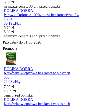
5,89
zł
najniższa cena z 30 dni przed obniżką
DOLINA DOBRA
Parówki Dobrusie 100% mięsa bez konserwantów
160 g
36,19
zł
/kg
Cena promocyjna
5,79
zł
5,89
zł
najniższa cena z 30 dni przed obniżką
Przydatny do
31-08-2026
Promocja
DOLINA DOBRA
Karkówka wieprzowa bez kości w plastrach
300 g
26,63
zł
/kg
Cena promocyjna
7,99
zł
13,39
zł
cena przed obniżką
DOLINA DOBRA
Karkówka wieprzowa bez kości w plastrach