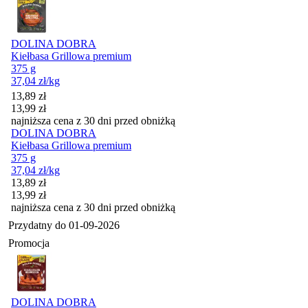
DOLINA DOBRA
Kiełbasa Grillowa premium
375 g
37,04
zł
/kg
Cena promocyjna
13,89
zł
13,99
zł
najniższa cena z 30 dni przed obniżką
DOLINA DOBRA
Kiełbasa Grillowa premium
375 g
37,04
zł
/kg
Cena promocyjna
13,89
zł
13,99
zł
najniższa cena z 30 dni przed obniżką
Przydatny do
01-09-2026
Promocja
DOLINA DOBRA