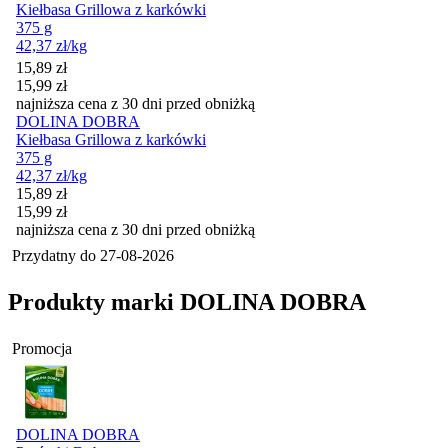
Kiełbasa Grillowa z karkówki
375 g
42,37
zł
/kg
Cena promocyjna
15,89
zł
15,99
zł
najniższa cena z 30 dni przed obniżką
DOLINA DOBRA
Kiełbasa Grillowa z karkówki
375 g
42,37
zł
/kg
Cena promocyjna
15,89
zł
15,99
zł
najniższa cena z 30 dni przed obniżką
Przydatny do
27-08-2026
Produkty marki DOLINA DOBRA
Promocja
DOLINA DOBRA