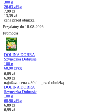
300 g
26,63
zł
/kg
Cena promocyjna
7,99
zł
13,39
zł
cena przed obniżką
Przydatny do
18-08-2026
Promocja
DOLINA DOBRA
Szyneczka Dobrusie
100 g
68,90
zł
/kg
Cena promocyjna
6,89
zł
6,99
zł
najniższa cena z 30 dni przed obniżką
DOLINA DOBRA
Szyneczka Dobrusie
100 g
68,90
zł
/kg
Cena promocyjna
6,89
zł
6,99
zł