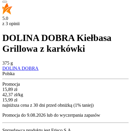
5.0
z 3 opinii
DOLINA DOBRA Kiełbasa
Grillowa z karkówki
375 g
DOLINA DOBRA
Polska
Promocja
Cena promocyjna
15,89
zł
42,37
zł
/kg
15,99
zł
najniższa cena z 30 dni przed obniżką (1% taniej)
Promocja do 9.08.2026 lub do wyczerpania zapasów
Sprzedawcą produktu jest Frisco S.A.