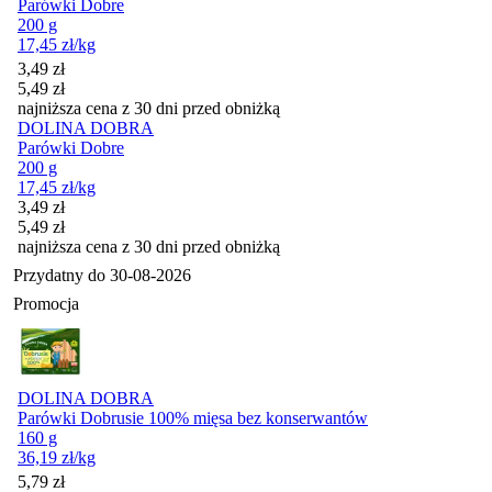
Parówki Dobre
200 g
17,45
zł
/kg
Cena promocyjna
3,49
zł
5,49
zł
najniższa cena z 30 dni przed obniżką
DOLINA DOBRA
Parówki Dobre
200 g
17,45
zł
/kg
Cena promocyjna
3,49
zł
5,49
zł
najniższa cena z 30 dni przed obniżką
Przydatny do
30-08-2026
Promocja
DOLINA DOBRA
Parówki Dobrusie 100% mięsa bez konserwantów
160 g
36,19
zł
/kg
Cena promocyjna
5,79
zł