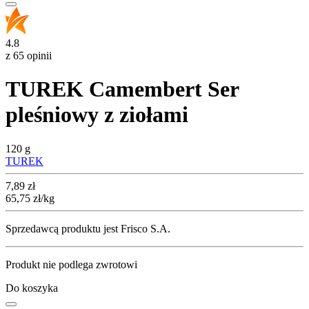
4.8
z 65 opinii
TUREK Camembert Ser
pleśniowy z ziołami
120 g
TUREK
Cena
7,89
zł
65,75
zł
/kg
Sprzedawcą produktu jest Frisco S.A.
Produkt nie podlega zwrotowi
Do koszyka