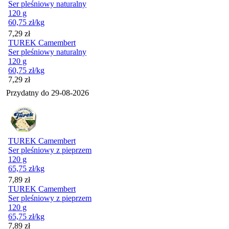
Ser pleśniowy naturalny
120 g
60,75
zł
/kg
Cena
7,29
zł
TUREK Camembert
Ser pleśniowy naturalny
120 g
60,75
zł
/kg
Cena
7,29
zł
Przydatny do
29-08-2026
TUREK Camembert
Ser pleśniowy z pieprzem
120 g
65,75
zł
/kg
Cena
7,89
zł
TUREK Camembert
Ser pleśniowy z pieprzem
120 g
65,75
zł
/kg
Cena
7,89
zł