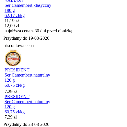
VALBON
Ser Camembert klasyczny
180 g
62,17
zł
/kg
Cena promocyjna
11,19
zł
12,09
zł
najniższa cena z 30 dni przed obniżką
Przydatny do
19-08-2026
friscontowa cena
PRESIDENT
Ser Camembert naturalny
120 g
60,75
zł
/kg
Cena
7,29
zł
PRESIDENT
Ser Camembert naturalny
120 g
60,75
zł
/kg
Cena
7,29
zł
Przydatny do
23-08-2026