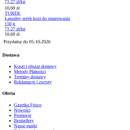
71,27
zł
/kg
Cena
10,69
zł
TUREK
Łagodny serek kozi do smarowania
150 g
71,27
zł
/kg
Cena
10,69
zł
Przydatny do
05-10-2026
Dostawa
Koszt i obszar dostawy
Metody Płatności
Terminy dostawy
Reklamacje i zwroty
Oferta
Gazetka Frisco
Nowości
Promocje
Bestsellery
Nasze marki