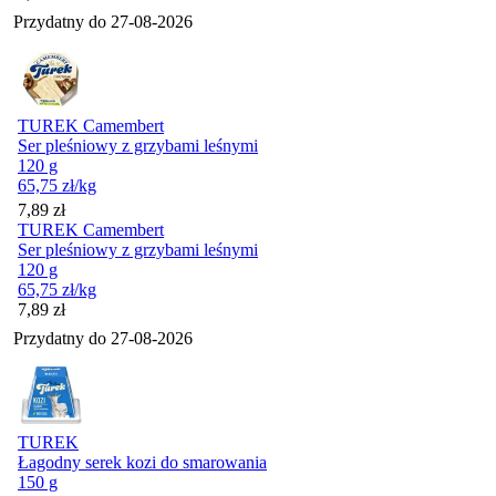
Przydatny do
27-08-2026
TUREK Camembert
Ser pleśniowy z grzybami leśnymi
120 g
65,75
zł
/kg
Cena
7,89
zł
TUREK Camembert
Ser pleśniowy z grzybami leśnymi
120 g
65,75
zł
/kg
Cena
7,89
zł
Przydatny do
27-08-2026
TUREK
Łagodny serek kozi do smarowania
150 g