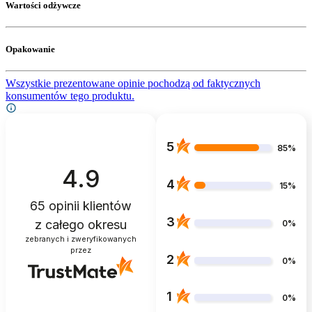
Wartości odżywcze
Opakowanie
Wszystkie prezentowane opinie pochodzą od faktycznych
konsumentów tego produktu.
5
85%
4.9
4
15%
65
opinii klientów
3
z całego okresu
0%
zebranych i zweryfikowanych
przez
2
0%
1
0%