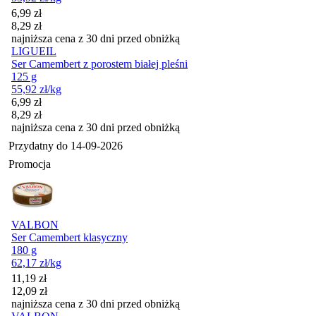
Cena promocyjna
6,99
zł
8,29
zł
najniższa cena z 30 dni przed obniżką
LIGUEIL
Ser Camembert z porostem białej pleśni
125 g
55,92
zł
/kg
Cena promocyjna
6,99
zł
8,29
zł
najniższa cena z 30 dni przed obniżką
Przydatny do
14-09-2026
Promocja
VALBON
Ser Camembert klasyczny
180 g
62,17
zł
/kg
Cena promocyjna
11,19
zł
12,09
zł
najniższa cena z 30 dni przed obniżką