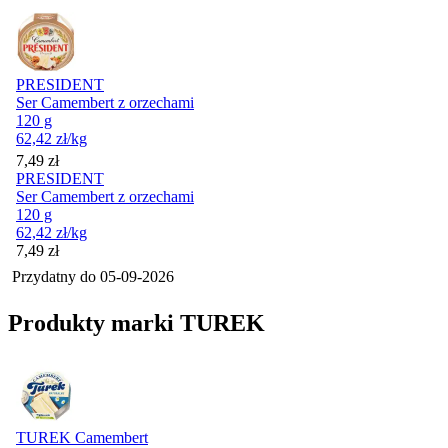
PRESIDENT
Ser Camembert z orzechami
120 g
62,42
zł
/kg
Cena
7,49
zł
PRESIDENT
Ser Camembert z orzechami
120 g
62,42
zł
/kg
Cena
7,49
zł
Przydatny do
05-09-2026
Produkty marki TUREK
TUREK Camembert