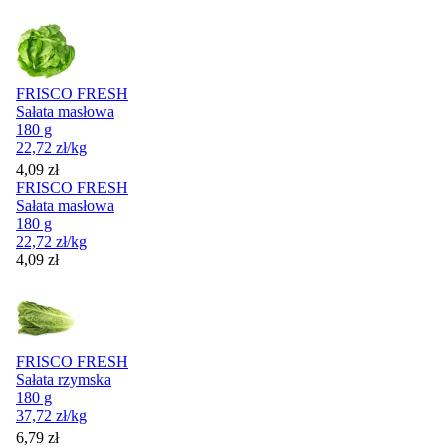
FRISCO FRESH
Sałata masłowa
180 g
22,72
zł
/kg
Cena
4,09
zł
FRISCO FRESH
Sałata masłowa
180 g
22,72
zł
/kg
Cena
4,09
zł
FRISCO FRESH
Sałata rzymska
180 g
37,72
zł
/kg
Cena
6,79
zł