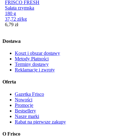
FRISCO FRESH
Sałata rzymska
180 g
37,72
zł
/kg
Cena
6,79
zł
Dostawa
Koszt i obszar dostawy
Metody Płatności
Terminy dostawy
Reklamacje i zwroty
Oferta
Gazetka Frisco
Nowości
Promocje
Bestsellery
Nasze marki
Rabat na pierwsze zakupy
O Frisco