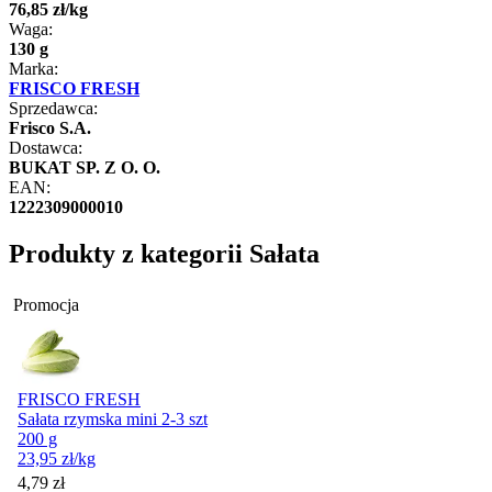
76
,
85
zł
/
kg
Waga:
130 g
Marka:
FRISCO FRESH
Sprzedawca:
Frisco S.A.
Dostawca:
BUKAT SP. Z O. O.
EAN:
1222309000010
Produkty z kategorii Sałata
Promocja
FRISCO FRESH
Sałata rzymska mini 2-3 szt
200 g
23,95
zł
/kg
Cena promocyjna
4,79
zł