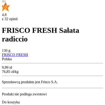
4.8
z 32 opinii
FRISCO FRESH Sałata
radiccio
130 g
FRISCO FRESH
Polska
Cena
9,99
zł
76,85
zł
/kg
Sprzedawcą produktu jest Frisco S.A.
Produkt nie podlega zwrotowi
Do koszyka