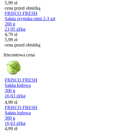
5,99
zł
cena przed obniżką
FRISCO FRESH
Sałata rzymska mini 2-3 szt
200 g
23,95
zł
/kg
Cena promocyjna
4,79
zł
5,99
zł
cena przed obniżką
friscontowa cena
FRISCO FRESH
Sałata lodowa
300 g
16,63
zł
/kg
Cena
4,99
zł
FRISCO FRESH
Sałata lodowa
300 g
16,63
zł
/kg
Cena
4,99
zł