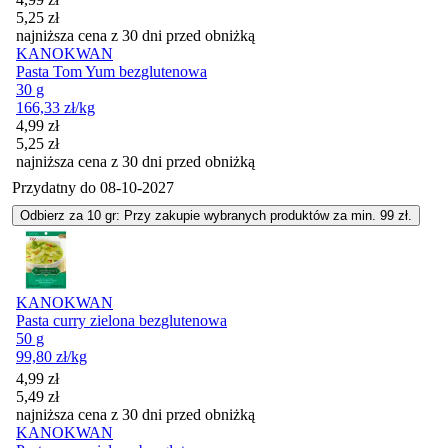
5,25
zł
najniższa cena z 30 dni przed obniżką
KANOKWAN
Pasta Tom Yum bezglutenowa
30 g
166,33
zł
/kg
Cena promocyjna
4,99
zł
5,25
zł
najniższa cena z 30 dni przed obniżką
Przydatny do
08-10-2027
Odbierz za 10 gr: Przy zakupie wybranych produktów za min. 99 zł.
KANOKWAN
Pasta curry zielona bezglutenowa
50 g
99,80
zł
/kg
Cena promocyjna
4,99
zł
5,49
zł
najniższa cena z 30 dni przed obniżką
KANOKWAN