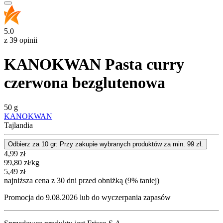
5.0
z 39 opinii
KANOKWAN Pasta curry
czerwona bezglutenowa
50 g
KANOKWAN
Tajlandia
Odbierz za 10 gr: Przy zakupie wybranych produktów za min. 99 zł.
Cena promocyjna
4,99
zł
99,80
zł
/kg
5,49
zł
najniższa cena z 30 dni przed obniżką (9% taniej)
Promocja do 9.08.2026 lub do wyczerpania zapasów