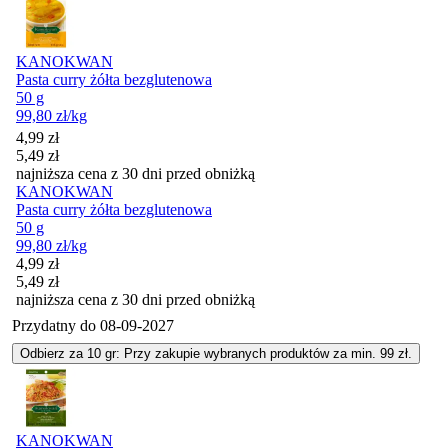
KANOKWAN
Pasta curry żółta bezglutenowa
50 g
99,80
zł
/kg
Cena promocyjna
4,99
zł
5,49
zł
najniższa cena z 30 dni przed obniżką
KANOKWAN
Pasta curry żółta bezglutenowa
50 g
99,80
zł
/kg
Cena promocyjna
4,99
zł
5,49
zł
najniższa cena z 30 dni przed obniżką
Przydatny do
08-09-2027
Odbierz za 10 gr: Przy zakupie wybranych produktów za min. 99 zł.
KANOKWAN