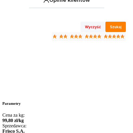
Wyczyść
Szukaj
Parametry
Cena za kg:
99
,
80
zł
/
kg
Sprzedawca:
Frisco S.A.