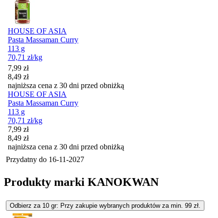
HOUSE OF ASIA
Pasta Massaman Curry
113 g
70,71
zł
/kg
Cena promocyjna
7,99
zł
8,49
zł
najniższa cena z 30 dni przed obniżką
HOUSE OF ASIA
Pasta Massaman Curry
113 g
70,71
zł
/kg
Cena promocyjna
7,99
zł
8,49
zł
najniższa cena z 30 dni przed obniżką
Przydatny do
16-11-2027
Produkty marki KANOKWAN
Odbierz za 10 gr: Przy zakupie wybranych produktów za min. 99 zł.