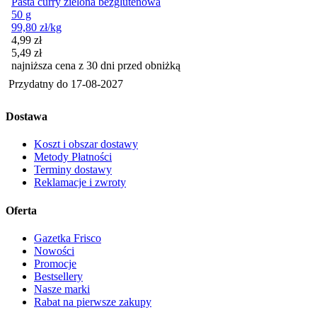
Pasta curry zielona bezglutenowa
50 g
99,80
zł
/kg
Cena promocyjna
4,99
zł
5,49
zł
najniższa cena z 30 dni przed obniżką
Przydatny do
17-08-2027
Dostawa
Koszt i obszar dostawy
Metody Płatności
Terminy dostawy
Reklamacje i zwroty
Oferta
Gazetka Frisco
Nowości
Promocje
Bestsellery
Nasze marki
Rabat na pierwsze zakupy