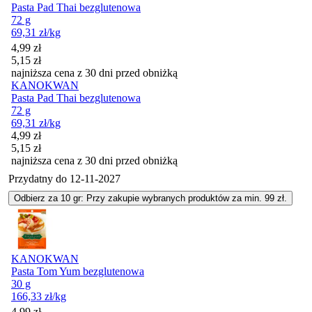
Pasta Pad Thai bezglutenowa
72 g
69,31
zł
/kg
Cena promocyjna
4,99
zł
5,15
zł
najniższa cena z 30 dni przed obniżką
KANOKWAN
Pasta Pad Thai bezglutenowa
72 g
69,31
zł
/kg
Cena promocyjna
4,99
zł
5,15
zł
najniższa cena z 30 dni przed obniżką
Przydatny do
12-11-2027
Odbierz za 10 gr: Przy zakupie wybranych produktów za min. 99 zł.
KANOKWAN
Pasta Tom Yum bezglutenowa
30 g
166,33
zł
/kg
Cena promocyjna
4,99
zł