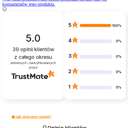
konsumentów tego produktu.
5
100%
5.0
4
0%
39
opinii klientów
3
z całego okresu
0%
zebranych i zweryfikowanych
przez
2
0%
1
0%
Jak zbieramy opinie?
Opinie klientów