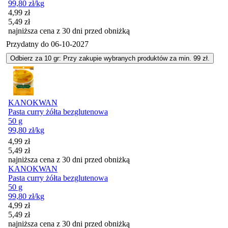
99,80
zł
/kg
Cena promocyjna
4,99
zł
5,49
zł
najniższa cena z 30 dni przed obniżką
Przydatny do
06-10-2027
Odbierz za 10 gr: Przy zakupie wybranych produktów za min. 99 zł.
KANOKWAN
Pasta curry żółta bezglutenowa
50 g
99,80
zł
/kg
Cena promocyjna
4,99
zł
5,49
zł
najniższa cena z 30 dni przed obniżką
KANOKWAN
Pasta curry żółta bezglutenowa
50 g
99,80
zł
/kg
Cena promocyjna
4,99
zł
5,49
zł
najniższa cena z 30 dni przed obniżką