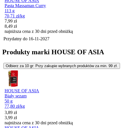
HOUSE OF ASIA
Pasta Massaman Curry
113 g
70,71
zł
/kg
Cena promocyjna
7,99
zł
8,49
zł
najniższa cena z 30 dni przed obniżką
Przydatny do
16-11-2027
Produkty marki HOUSE OF ASIA
Odbierz za 10 gr: Przy zakupie wybranych produktów za min. 99 zł.
HOUSE OF ASIA
Biały sezam
50 g
77,80
zł
/kg
Cena promocyjna
3,89
zł
3,99
zł
najniższa cena z 30 dni przed obniżką
HOUSE OF ASIA