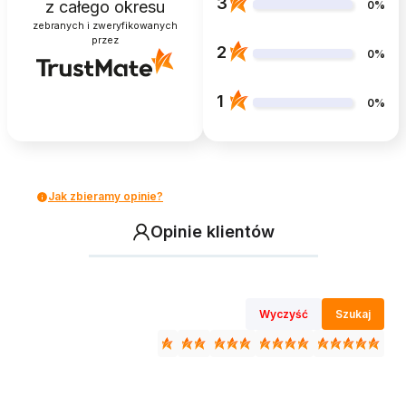
3
z całego okresu
0%
zebranych i zweryfikowanych
przez
2
0%
1
0%
Jak zbieramy opinie?
Opinie klientów
Wyczyść
Szukaj