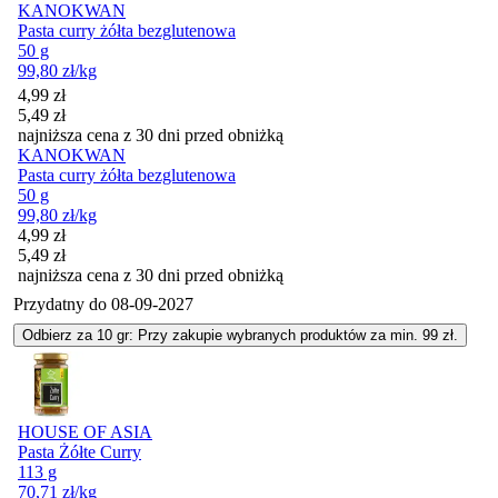
KANOKWAN
Pasta curry żółta bezglutenowa
50 g
99,80
zł
/kg
Cena promocyjna
4,99
zł
5,49
zł
najniższa cena z 30 dni przed obniżką
KANOKWAN
Pasta curry żółta bezglutenowa
50 g
99,80
zł
/kg
Cena promocyjna
4,99
zł
5,49
zł
najniższa cena z 30 dni przed obniżką
Przydatny do
08-09-2027
Odbierz za 10 gr: Przy zakupie wybranych produktów za min. 99 zł.
HOUSE OF ASIA
Pasta Żółte Curry
113 g
70,71
zł
/kg