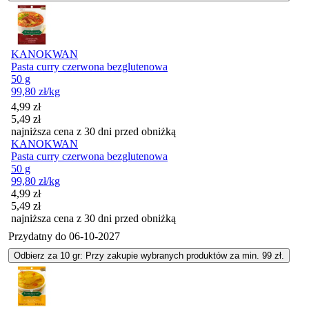
KANOKWAN
Pasta curry czerwona bezglutenowa
50 g
99,80
zł
/kg
Cena promocyjna
4,99
zł
5,49
zł
najniższa cena z 30 dni przed obniżką
KANOKWAN
Pasta curry czerwona bezglutenowa
50 g
99,80
zł
/kg
Cena promocyjna
4,99
zł
5,49
zł
najniższa cena z 30 dni przed obniżką
Przydatny do
06-10-2027
Odbierz za 10 gr: Przy zakupie wybranych produktów za min. 99 zł.