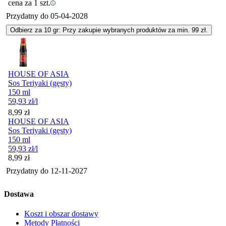
cena za 1 szt.
Przydatny do
05-04-2028
Odbierz za 10 gr: Przy zakupie wybranych produktów za min. 99 zł.
HOUSE OF ASIA
Sos Teriyaki (gęsty)
150 ml
59,93
zł
/l
Cena
8,99
zł
HOUSE OF ASIA
Sos Teriyaki (gęsty)
150 ml
59,93
zł
/l
Cena
8,99
zł
Przydatny do
12-11-2027
Dostawa
Koszt i obszar dostawy
Metody Płatności