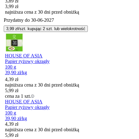
Cena promocyjna
3,89
zł
3,99
zł
najniższa cena z 30 dni przed obniżką
Przydatny do
30-06-2027
3,99
zł/szt. kupując
2
szt.
lub wielokrotność
HOUSE OF ASIA
Papier ryżowy okrągły
100 g
39,90
zł
/kg
4,39
zł
najniższa cena z 30 dni przed obniżką
5,99
zł
cena za 1 szt.
HOUSE OF ASIA
Papier ryżowy okrągły
100 g
39,90
zł
/kg
4,39
zł
najniższa cena z 30 dni przed obniżką
5,99
zł