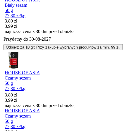
Biały sezam
50 g
77,80
zł
/kg
Cena promocyjna
3,89
zł
3,99
zł
najniższa cena z 30 dni przed obniżką
Przydatny do
30-08-2027
Odbierz za 10 gr: Przy zakupie wybranych produktów za min. 99 zł.
HOUSE OF ASIA
Czarny sezam
50 g
77,80
zł
/kg
Cena promocyjna
3,89
zł
3,99
zł
najniższa cena z 30 dni przed obniżką
HOUSE OF ASIA
Czarny sezam
50 g
77,80
zł
/kg