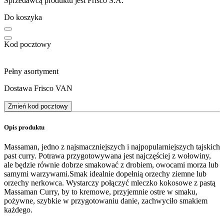
Sprzedawcą produktu jest Frisco S.A.
Do koszyka
Kod pocztowy
Pełny asortyment
Dostawa Frisco VAN
Zmień kod pocztowy
Opis produktu
Massaman, jedno z najsmaczniejszych i najpopularniejszych tajskich
past curry. Potrawa przygotowywana jest najczęściej z wołowiny,
ale będzie równie dobrze smakować z drobiem, owocami morza lub
samymi warzywami.Smak idealnie dopełnią orzechy ziemne lub
orzechy nerkowca. Wystarczy połączyć mleczko kokosowe z pastą
Massaman Curry, by to kremowe, przyjemnie ostre w smaku,
pożywne, szybkie w przygotowaniu danie, zachwyciło smakiem
każdego.