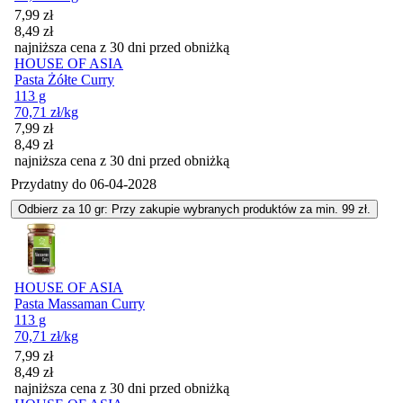
Cena promocyjna
7,99
zł
8,49
zł
najniższa cena z 30 dni przed obniżką
HOUSE OF ASIA
Pasta Żółte Curry
113 g
70,71
zł
/kg
Cena promocyjna
7,99
zł
8,49
zł
najniższa cena z 30 dni przed obniżką
Przydatny do
06-04-2028
Odbierz za 10 gr: Przy zakupie wybranych produktów za min. 99 zł.
HOUSE OF ASIA
Pasta Massaman Curry
113 g
70,71
zł
/kg
Cena promocyjna
7,99
zł
8,49
zł
najniższa cena z 30 dni przed obniżką