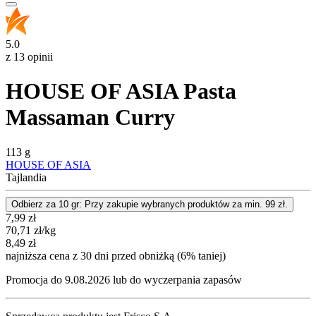
5.0
z 13 opinii
HOUSE OF ASIA Pasta
Massaman Curry
113 g
HOUSE OF ASIA
Tajlandia
Odbierz za 10 gr: Przy zakupie wybranych produktów za min. 99 zł.
Cena promocyjna
7,99
zł
70,71
zł
/kg
8,49
zł
najniższa cena z 30 dni przed obniżką (6% taniej)
Promocja do 9.08.2026 lub do wyczerpania zapasów