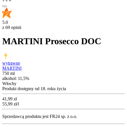
5.0
z 69 opinii
MARTINI Prosecco DOC
wytrawne
MARTINI
750 ml
alkohol:
11,5%
Włochy
Produkt dostępny od 18. roku życia
Cena
41,99
zł
55,99
zł
/l
Sprzedawcą produktu jest FR24 sp. z o.o.