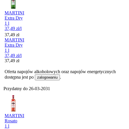
MARTINI
Extra Dry
1 l
37,49
zł
/l
Cena
37,49
zł
MARTINI
Extra Dry
1 l
37,49
zł
/l
Cena
37,49
zł
Oferta napojów alkoholowych oraz napojów energetycznych
dostępna jest po
.
zalogowaniu
Przydatny do
26-03-2031
MARTINI
Rosato
1 l