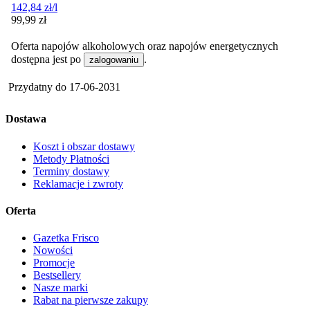
142,84
zł
/l
Cena
99,99
zł
Oferta napojów alkoholowych oraz napojów energetycznych
dostępna jest po
.
zalogowaniu
Przydatny do
17-06-2031
Dostawa
Koszt i obszar dostawy
Metody Płatności
Terminy dostawy
Reklamacje i zwroty
Oferta
Gazetka Frisco
Nowości
Promocje
Bestsellery
Nasze marki
Rabat na pierwsze zakupy