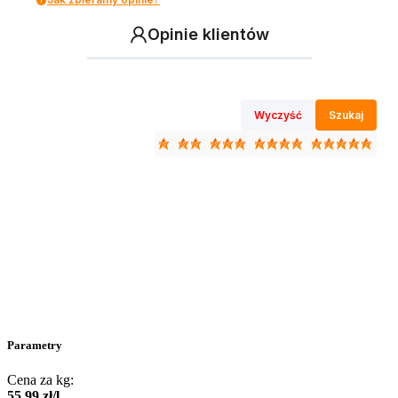
Opinie klientów
Wyczyść
Szukaj
Parametry
Cena za kg:
55
,
99
zł
/
l