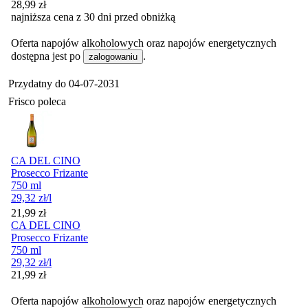
28,99
zł
najniższa cena z 30 dni przed obniżką
Oferta napojów alkoholowych oraz napojów energetycznych
dostępna jest po
.
zalogowaniu
Przydatny do
04-07-2031
Frisco poleca
CA DEL CINO
Prosecco Frizante
750 ml
29,32
zł
/l
Cena
21,99
zł
CA DEL CINO
Prosecco Frizante
750 ml
29,32
zł
/l
Cena
21,99
zł
Oferta napojów alkoholowych oraz napojów energetycznych