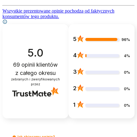
Wszystkie prezentowane opinie pochodzą od faktycznych
konsumentów tego produktu.
5
96%
5.0
4
4%
69
opinii klientów
3
z całego okresu
0%
zebranych i zweryfikowanych
przez
2
0%
1
0%
Jak zbieramy opinie?