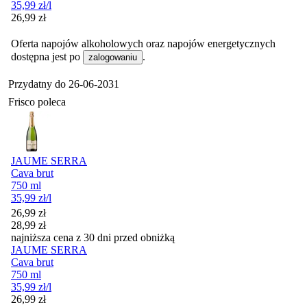
35,99
zł
/l
Cena
26,99
zł
Oferta napojów alkoholowych oraz napojów energetycznych
dostępna jest po
.
zalogowaniu
Przydatny do
26-06-2031
Frisco poleca
JAUME SERRA
Cava brut
750 ml
35,99
zł
/l
Cena promocyjna
26,99
zł
28,99
zł
najniższa cena z 30 dni przed obniżką
JAUME SERRA
Cava brut
750 ml
35,99
zł
/l
Cena promocyjna
26,99
zł