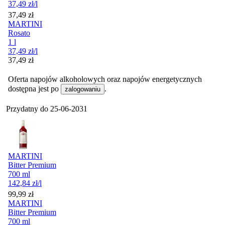
37,49
zł
/l
Cena
37,49
zł
MARTINI
Rosato
1 l
37,49
zł
/l
Cena
37,49
zł
Oferta napojów alkoholowych oraz napojów energetycznych
dostępna jest po
.
zalogowaniu
Przydatny do
25-06-2031
MARTINI
Bitter Premium
700 ml
142,84
zł
/l
Cena
99,99
zł
MARTINI
Bitter Premium
700 ml