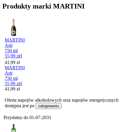
Produkty marki MARTINI
MARTINI
Asti
750 ml
55,99
zł
/l
Cena
41,99
zł
MARTINI
Asti
750 ml
55,99
zł
/l
Cena
41,99
zł
Oferta napojów alkoholowych oraz napojów energetycznych
dostępna jest po
.
zalogowaniu
Przydatny do
01-07-2031