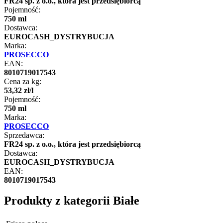
FR24 sp. z o.o., która jest przedsiębiorcą
Pojemność:
750 ml
Dostawca:
EUROCASH_DYSTRYBUCJA
Marka:
PROSECCO
EAN:
8010719017543
Cena za kg:
53
,
32
zł
/
l
Pojemność:
750 ml
Marka:
PROSECCO
Sprzedawca:
FR24 sp. z o.o., która jest przedsiębiorcą
Dostawca:
EUROCASH_DYSTRYBUCJA
EAN:
8010719017543
Produkty z kategorii Białe