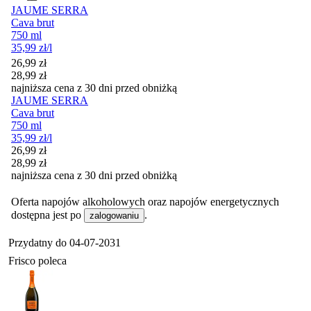
JAUME SERRA
Cava brut
750 ml
35,99
zł
/l
Cena promocyjna
26,99
zł
28,99
zł
najniższa cena z 30 dni przed obniżką
JAUME SERRA
Cava brut
750 ml
35,99
zł
/l
Cena promocyjna
26,99
zł
28,99
zł
najniższa cena z 30 dni przed obniżką
Oferta napojów alkoholowych oraz napojów energetycznych
dostępna jest po
.
zalogowaniu
Przydatny do
04-07-2031
Frisco poleca