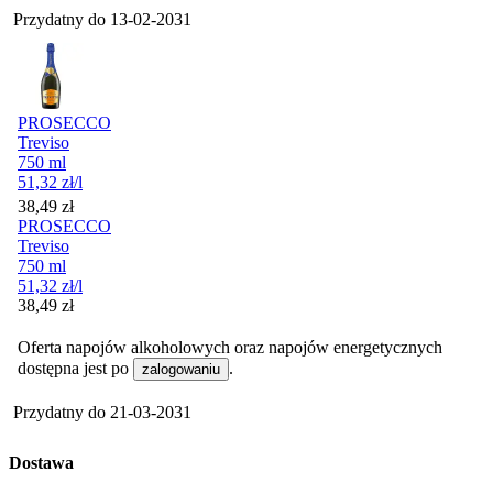
Przydatny do
13-02-2031
PROSECCO
Treviso
750 ml
51,32
zł
/l
Cena
38,49
zł
PROSECCO
Treviso
750 ml
51,32
zł
/l
Cena
38,49
zł
Oferta napojów alkoholowych oraz napojów energetycznych
dostępna jest po
.
zalogowaniu
Przydatny do
21-03-2031
Dostawa