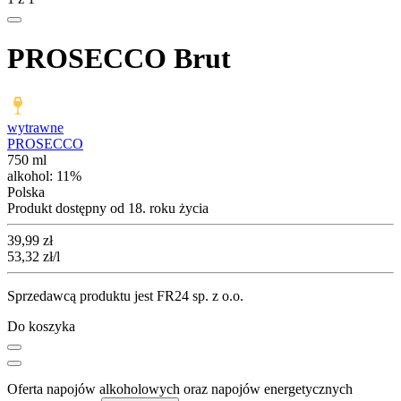
PROSECCO Brut
wytrawne
PROSECCO
750 ml
alkohol:
11%
Polska
Produkt dostępny od 18. roku życia
Cena
39,99
zł
53,32
zł
/l
Sprzedawcą produktu jest FR24 sp. z o.o.
Do koszyka
Oferta napojów alkoholowych oraz napojów energetycznych