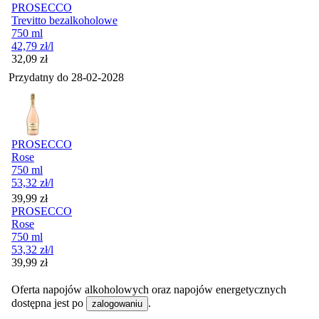
PROSECCO
Trevitto bezalkoholowe
750 ml
42,79
zł
/l
Cena
32,09
zł
Przydatny do
28-02-2028
PROSECCO
Rose
750 ml
53,32
zł
/l
Cena
39,99
zł
PROSECCO
Rose
750 ml
53,32
zł
/l
Cena
39,99
zł
Oferta napojów alkoholowych oraz napojów energetycznych
dostępna jest po
.
zalogowaniu