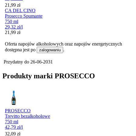
Cena
21,99
zł
CA DEL CINO
Prosecco Spumante
750 ml
29,32
zł
/l
Cena
21,99
zł
Oferta napojów alkoholowych oraz napojów energetycznych
dostępna jest po
.
zalogowaniu
Przydatny do
26-06-2031
Produkty marki PROSECCO
PROSECCO
Trevitto bezalkoholowe
750 ml
42,79
zł
/l
Cena
32,09
zł