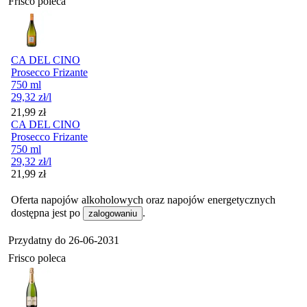
Frisco poleca
CA DEL CINO
Prosecco Frizante
750 ml
29,32
zł
/l
Cena
21,99
zł
CA DEL CINO
Prosecco Frizante
750 ml
29,32
zł
/l
Cena
21,99
zł
Oferta napojów alkoholowych oraz napojów energetycznych
dostępna jest po
.
zalogowaniu
Przydatny do
26-06-2031
Frisco poleca