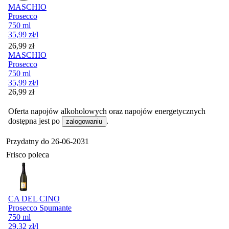
MASCHIO
Prosecco
750 ml
35,99
zł
/l
Cena
26,99
zł
MASCHIO
Prosecco
750 ml
35,99
zł
/l
Cena
26,99
zł
Oferta napojów alkoholowych oraz napojów energetycznych
dostępna jest po
.
zalogowaniu
Przydatny do
26-06-2031
Frisco poleca
CA DEL CINO
Prosecco Spumante
750 ml
29,32
zł
/l