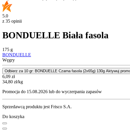
5.0
z 35 opinii
BONDUELLE Biała fasola
175 g
BONDUELLE
Węgry
Odbierz za 10 gr: BONDUELLE Czarna fasola (2x65g) 130g
Aktywuj prom
Cena
6,09
zł
34,80
zł
/kg
Promocja do 15.08.2026 lub do wyczerpania zapasów
Sprzedawcą produktu jest Frisco S.A.
Do koszyka