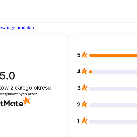
ów tego produktu.
5
4
5.0
ntów
z całego okresu
3
zweryfikowanych przez
2
1