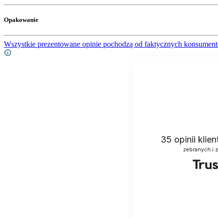
Opakowanie
Wszystkie prezentowane opinie pochodzą od faktycznych konsument
35
opinii klie
zebranych i 