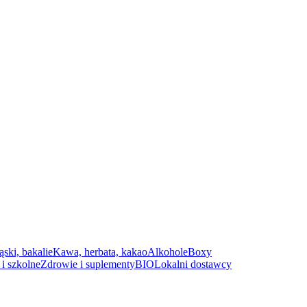
ąski, bakalie
Kawa, herbata, kakao
Alkohole
Boxy
i szkolne
Zdrowie i suplementy
BIO
Lokalni dostawcy