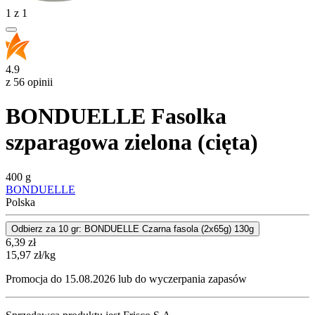
1
z
1
4.9
z 56 opinii
BONDUELLE Fasolka
szparagowa zielona (cięta)
400 g
BONDUELLE
Polska
Odbierz za 10 gr: BONDUELLE Czarna fasola (2x65g) 130g
Cena
6,39
zł
15,97
zł
/kg
Promocja do 15.08.2026 lub do wyczerpania zapasów