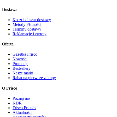
Dostawa
Koszt i obszar dostawy
Metody Płatności
Terminy dostawy
Reklamacje i zwroty
Oferta
Gazetka Frisco
Nowości
Promocje
Bestsellery
Nasze marki
Rabat na pierwsze zakupy
O Frisco
Poznaj nas
KDR
Frisco Friends
Aktualności