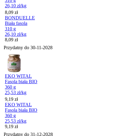
310 g
26,10
zł
/kg
Cena
8,09
zł
BONDUELLE
Biała fasola
310 g
26,10
zł
/kg
Cena
8,09
zł
Przydatny do
30-11-2028
EKO WITAL
Fasola biała BIO
360 g
25,53
zł
/kg
Cena
9,19
zł
EKO WITAL
Fasola biała BIO
360 g
25,53
zł
/kg
Cena
9,19
zł
Przydatny do
31-12-2028