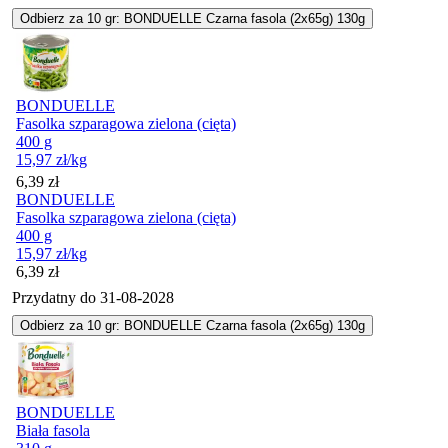
Odbierz za 10 gr: BONDUELLE Czarna fasola (2x65g) 130g
BONDUELLE
Fasolka szparagowa zielona (cięta)
400 g
15,97
zł
/kg
Cena
6,39
zł
BONDUELLE
Fasolka szparagowa zielona (cięta)
400 g
15,97
zł
/kg
Cena
6,39
zł
Przydatny do
31-08-2028
Odbierz za 10 gr: BONDUELLE Czarna fasola (2x65g) 130g
BONDUELLE
Biała fasola