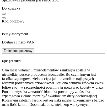
Sprzedawcą produktu jest Frisco S.A.
Do koszyka
Kod pocztowy
Pełny asortyment
Dostawa Frisco VAN
Zmień kod pocztowy
Opis produktu
Cała masa witamin i mikroelementów zamknięta została w
niewielkiej puszce producenta Bonduelle. Bo czym innym jest
fasolka szparagowa zielona cięta jak nie źródłem najlepszych
witamin potrzebnych człowiekowi. Jest ona cennym źródłem kwasu
foliowego - w szczególności powinny ja spożywać kobiety w ciąży.
Ponadto wysoka zawartość błonnika powoduję, że fasolka
szparagowa zielona może być składnikiem diety odchudzającej.
Kolejnymi zaletami fasolki jest jej niski indeks glikemiczny i bardzo
mała ilość kalorii. Doskonała do sałatek, zup warzywnych.