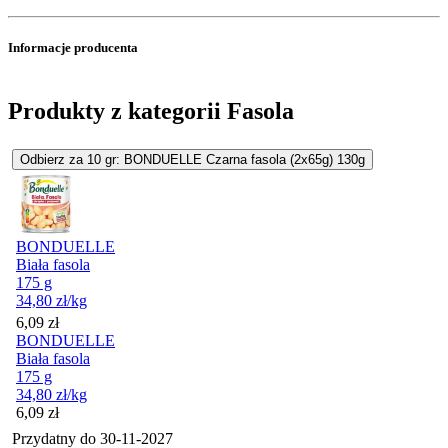
Informacje producenta
Produkty z kategorii Fasola
Odbierz za 10 gr: BONDUELLE Czarna fasola (2x65g) 130g
BONDUELLE
Biała fasola
175 g
34,80
zł
/kg
Cena
6,09
zł
BONDUELLE
Biała fasola
175 g
34,80
zł
/kg
Cena
6,09
zł
Przydatny do
30-11-2027