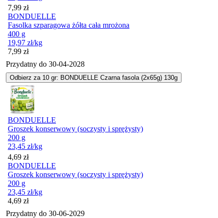
Cena
7,99
zł
BONDUELLE
Fasolka szparagowa żółta cała mrożona
400 g
19,97
zł
/kg
Cena
7,99
zł
Przydatny do
30-04-2028
Odbierz za 10 gr: BONDUELLE Czarna fasola (2x65g) 130g
BONDUELLE
Groszek konserwowy (soczysty i sprężysty)
200 g
23,45
zł
/kg
Cena
4,69
zł
BONDUELLE
Groszek konserwowy (soczysty i sprężysty)
200 g
23,45
zł
/kg
Cena
4,69
zł
Przydatny do
30-06-2029