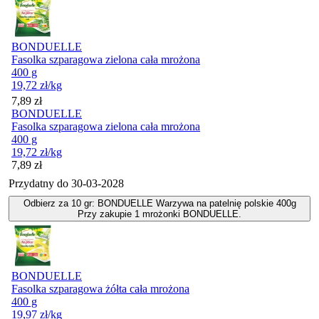
BONDUELLE
Fasolka szparagowa zielona cała mrożona
400 g
19,72
zł
/kg
Cena
7,89
zł
BONDUELLE
Fasolka szparagowa zielona cała mrożona
400 g
19,72
zł
/kg
Cena
7,89
zł
Przydatny do
30-03-2028
Odbierz za 10 gr: BONDUELLE Warzywa na patelnię polskie 400g
Przy zakupie 1 mrożonki BONDUELLE.
BONDUELLE
Fasolka szparagowa żółta cała mrożona
400 g
19,97
zł
/kg