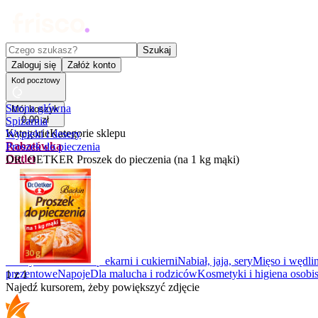
Czego szukasz?
Szukaj
Zaloguj się
Załóż konto
Kod pocztowy
Strona główna
Mój koszyk
0
,
00
zł
Spiżarnia
Kategorie
Kategorie sklepu
Wypieki i desery
Rabatówka
Proszek do pieczenia
Outlet
DR. OETKER Proszek do pieczenia (na 1 kg mąki)
Promocje
Nowości
Kupony
Dla Biura
Warzywa i owoce
Z piekarni i cukierni
Nabiał, jaja, sery
Mięso i wędli
prezentowe
Napoje
Dla malucha i rodziców
Kosmetyki i higiena osobis
1
z
1
Najedź kursorem, żeby powiększyć zdjęcie