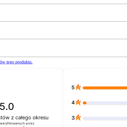
ów tego produktu.
5
4
5.0
entów
z całego okresu
3
zweryfikowanych przez