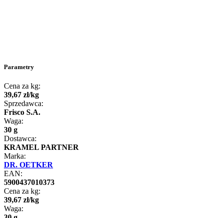
Parametry
Cena za kg:
39
,
67
zł
/
kg
Sprzedawca:
Frisco S.A.
Waga:
30 g
Dostawca:
KRAMEL PARTNER
Marka:
DR. OETKER
EAN:
5900437010373
Cena za kg:
39
,
67
zł
/
kg
Waga:
30 g