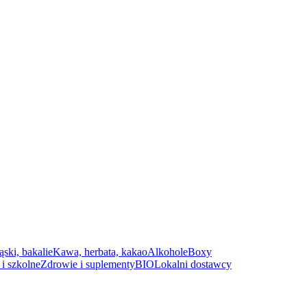
ąski, bakalie
Kawa, herbata, kakao
Alkohole
Boxy
i szkolne
Zdrowie i suplementy
BIO
Lokalni dostawcy