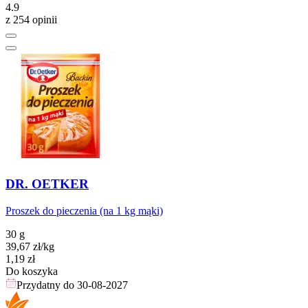
4.9
z 254 opinii
DR. OETKER
Proszek do pieczenia (na 1 kg mąki)
30 g
39,67
zł
/kg
Cena
1,19
zł
Do koszyka
Przydatny do
30-08-2027