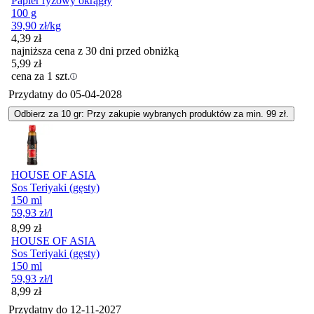
Papier ryżowy okrągły
100 g
39,90
zł
/kg
4,39
zł
najniższa cena z 30 dni przed obniżką
5,99
zł
cena za 1 szt.
Przydatny do
05-04-2028
Odbierz za 10 gr: Przy zakupie wybranych produktów za min. 99 zł.
HOUSE OF ASIA
Sos Teriyaki (gęsty)
150 ml
59,93
zł
/l
Cena
8,99
zł
HOUSE OF ASIA
Sos Teriyaki (gęsty)
150 ml
59,93
zł
/l
Cena
8,99
zł
Przydatny do
12-11-2027