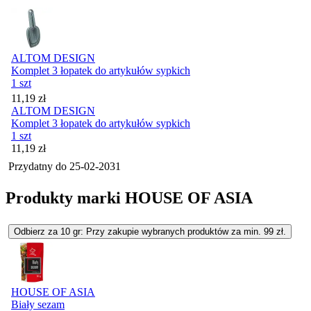
ALTOM DESIGN
Komplet 3 łopatek do artykułów sypkich
1 szt
Cena
11,19
zł
ALTOM DESIGN
Komplet 3 łopatek do artykułów sypkich
1 szt
Cena
11,19
zł
Przydatny do
25-02-2031
Produkty marki HOUSE OF ASIA
Odbierz za 10 gr: Przy zakupie wybranych produktów za min. 99 zł.
HOUSE OF ASIA
Biały sezam