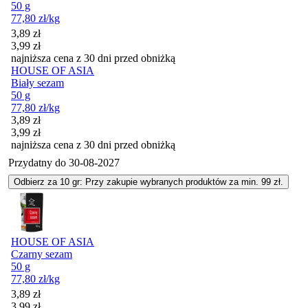
50 g
77,80
zł
/kg
Cena promocyjna
3,89
zł
3,99
zł
najniższa cena z 30 dni przed obniżką
HOUSE OF ASIA
Biały sezam
50 g
77,80
zł
/kg
Cena promocyjna
3,89
zł
3,99
zł
najniższa cena z 30 dni przed obniżką
Przydatny do
30-08-2027
Odbierz za 10 gr: Przy zakupie wybranych produktów za min. 99 zł.
HOUSE OF ASIA
Czarny sezam
50 g
77,80
zł
/kg
Cena promocyjna
3,89
zł
3,99
zł