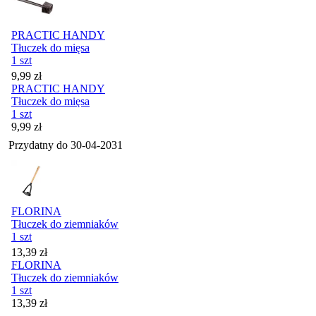
PRACTIC HANDY
Tłuczek do mięsa
1 szt
Cena
9,99
zł
PRACTIC HANDY
Tłuczek do mięsa
1 szt
Cena
9,99
zł
Przydatny do
30-04-2031
FLORINA
Tłuczek do ziemniaków
1 szt
Cena
13,39
zł
FLORINA
Tłuczek do ziemniaków
1 szt
Cena
13,39
zł