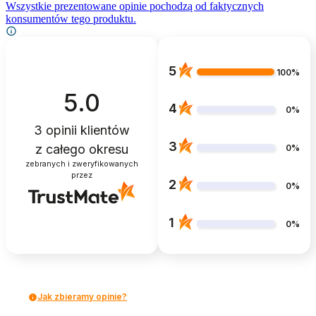
Wszystkie prezentowane opinie pochodzą od faktycznych
konsumentów tego produktu.
5
100%
5.0
4
0%
3
opinii klientów
3
z całego okresu
0%
zebranych i zweryfikowanych
przez
2
0%
1
0%
Jak zbieramy opinie?