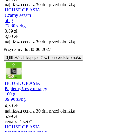
najniższa cena z 30 dni przed obniżką
HOUSE OF ASIA
Czarny sezam
50 g
77,80
zł
/kg
Cena promocyjna
3,89
zł
3,99
zł
najniższa cena z 30 dni przed obniżką
Przydatny do
30-06-2027
3,99
zł/szt. kupując
2
szt.
lub wielokrotność
HOUSE OF ASIA
Papier ryżowy okrągły
100 g
39,90
zł
/kg
4,39
zł
najniższa cena z 30 dni przed obniżką
5,99
zł
cena za 1 szt.
HOUSE OF ASIA