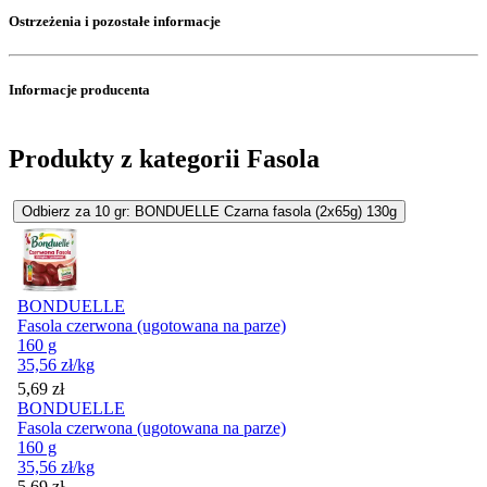
Ostrzeżenia i pozostałe informacje
Informacje producenta
Produkty z kategorii Fasola
Odbierz za 10 gr: BONDUELLE Czarna fasola (2x65g) 130g
BONDUELLE
Fasola czerwona (ugotowana na parze)
160 g
35,56
zł
/kg
Cena
5,69
zł
BONDUELLE
Fasola czerwona (ugotowana na parze)
160 g
35,56
zł
/kg
Cena
5,69
zł