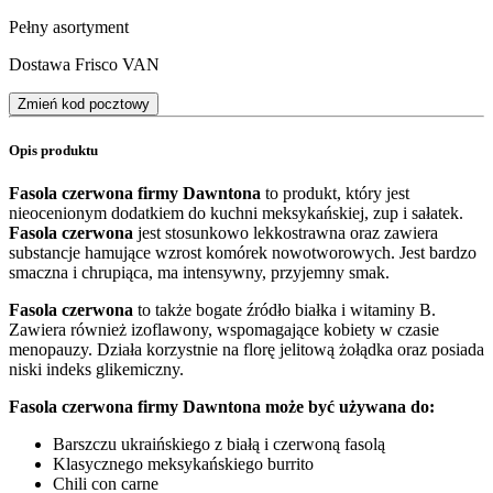
Pełny asortyment
Dostawa Frisco VAN
Zmień kod pocztowy
Opis produktu
Fasola czerwona firmy Dawntona
to produkt, który jest
nieocenionym dodatkiem do kuchni meksykańskiej, zup i sałatek.
Fasola czerwona
jest stosunkowo lekkostrawna oraz zawiera
substancje hamujące wzrost komórek nowotworowych. Jest bardzo
smaczna i chrupiąca, ma intensywny, przyjemny smak.
Fasola czerwona
to także bogate źródło białka i witaminy B.
Zawiera również izoflawony, wspomagające kobiety w czasie
menopauzy. Działa korzystnie na florę jelitową żołądka oraz posiada
niski indeks glikemiczny.
Fasola czerwona firmy Dawntona może być używana do:
Barszczu ukraińskiego z białą i czerwoną fasolą
Klasycznego meksykańskiego burrito
Chili con carne