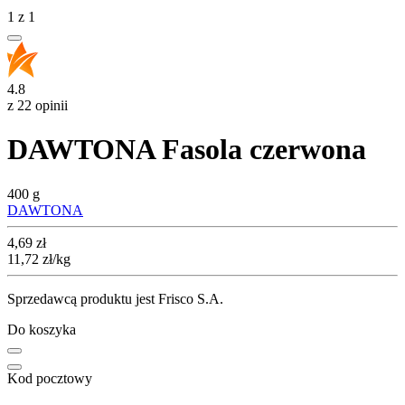
1
z
1
4.8
z 22 opinii
DAWTONA Fasola czerwona
400 g
DAWTONA
Cena
4,69
zł
11,72
zł
/kg
Sprzedawcą produktu jest Frisco S.A.
Do koszyka
Kod pocztowy