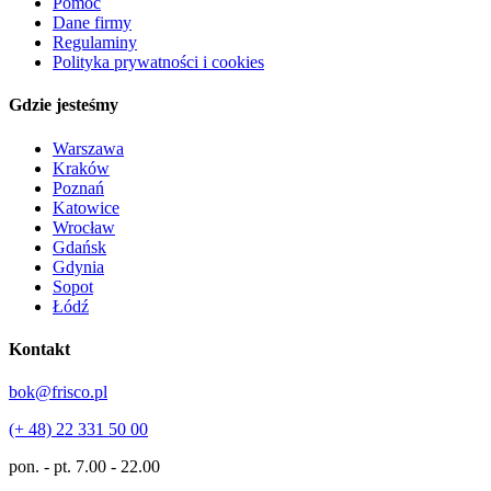
Pomoc
Dane firmy
Regulaminy
Polityka prywatności i cookies
Gdzie jesteśmy
Warszawa
Kraków
Poznań
Katowice
Wrocław
Gdańsk
Gdynia
Sopot
Łódź
Kontakt
bok@frisco.pl
(+ 48) 22 331 50 00
pon. - pt.
7.00 - 22.00