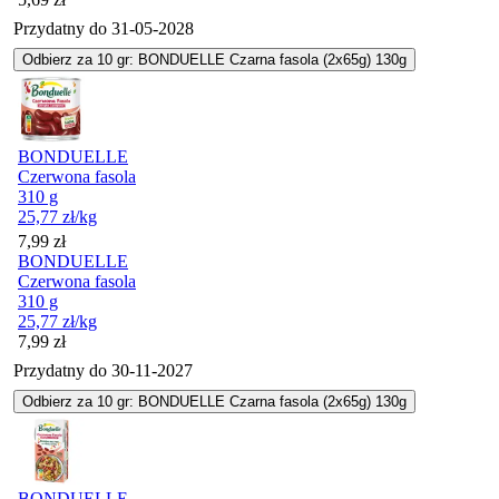
Przydatny do
31-05-2028
Odbierz za 10 gr: BONDUELLE Czarna fasola (2x65g) 130g
BONDUELLE
Czerwona fasola
310 g
25,77
zł
/kg
Cena
7,99
zł
BONDUELLE
Czerwona fasola
310 g
25,77
zł
/kg
Cena
7,99
zł
Przydatny do
30-11-2027
Odbierz za 10 gr: BONDUELLE Czarna fasola (2x65g) 130g
BONDUELLE