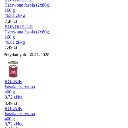
Czerwona fasola (2x80g)
160 g
46,81
zł
/kg
Cena
7,49
zł
BONDUELLE
Czerwona fasola (2x80g)
160 g
46,81
zł
/kg
Cena
7,49
zł
Przydatny do
30-11-2028
ROLNIK
Fasola czerwona
400 g
8,72
zł
/kg
Cena
3,49
zł
ROLNIK
Fasola czerwona
400 g
8,72
zł
/kg