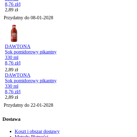
8,76
zł
/l
Cena
2,89
zł
Przydatny do
08-01-2028
DAWTONA
Sok pomidorowy pikantny
330 ml
8,76
zł
/l
Cena
2,89
zł
DAWTONA
Sok pomidorowy pikantny
330 ml
8,76
zł
/l
Cena
2,89
zł
Przydatny do
22-01-2028
Dostawa
Koszt i obszar dostawy
Metody Płatności