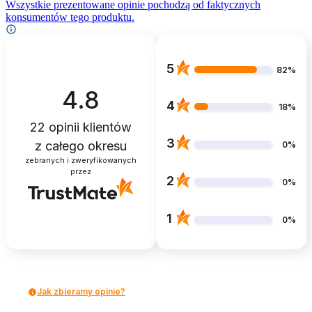
Wszystkie prezentowane opinie pochodzą od faktycznych
konsumentów tego produktu.
5
82%
4.8
4
18%
22
opinii klientów
3
z całego okresu
0%
zebranych i zweryfikowanych
przez
2
0%
1
0%
Jak zbieramy opinie?