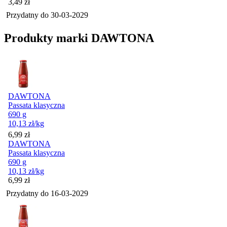
Cena
3,49
zł
Przydatny do
30-03-2029
Produkty marki DAWTONA
DAWTONA
Passata klasyczna
690 g
10,13
zł
/kg
Cena
6,99
zł
DAWTONA
Passata klasyczna
690 g
10,13
zł
/kg
Cena
6,99
zł
Przydatny do
16-03-2029