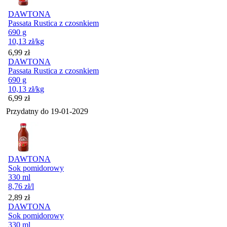
DAWTONA
Passata Rustica z czosnkiem
690 g
10,13
zł
/kg
Cena
6,99
zł
DAWTONA
Passata Rustica z czosnkiem
690 g
10,13
zł
/kg
Cena
6,99
zł
Przydatny do
19-01-2029
DAWTONA
Sok pomidorowy
330 ml
8,76
zł
/l
Cena
2,89
zł
DAWTONA
Sok pomidorowy
330 ml