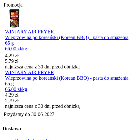
Promocja
WINIARY AIR FRYER
Wieprzowina po koreański (Korean BBQ) - pasta do smażenia
65 g
66,00
zł
/kg
Cena promocyjna
4,29
zł
5,79
zł
najniższa cena z 30 dni przed obniżką
WINIARY AIR FRYER
Wieprzowina po koreański (Korean BBQ) - pasta do smażenia
65 g
66,00
zł
/kg
Cena promocyjna
4,29
zł
5,79
zł
najniższa cena z 30 dni przed obniżką
Przydatny do
30-06-2027
Dostawa