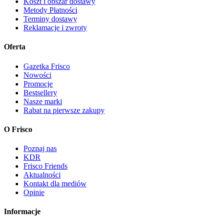
Koszt i obszar dostawy
Metody Płatności
Terminy dostawy
Reklamacje i zwroty
Oferta
Gazetka Frisco
Nowości
Promocje
Bestsellery
Nasze marki
Rabat na pierwsze zakupy
O Frisco
Poznaj nas
KDR
Frisco Friends
Aktualności
Kontakt dla mediów
Opinie
Informacje