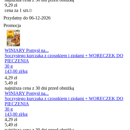
9,29
zł
cena za 1 szt.
Przydatny do
06-12-2026
Promocja
WINIARY Pomysł na...
Soczystego kurczaka z czosnkiem i ziołami + WORECZEK DO
PIECZENIA
30 g
143,00
zł
/kg
Cena promocyjna
4,29
zł
5,49
zł
najniższa cena z 30 dni przed obniżką
WINIARY Pomysł na...
Soczystego kurczaka z czosnkiem i ziołami + WORECZEK DO
PIECZENIA
30 g
143,00
zł
/kg
Cena promocyjna
4,29
zł
5,49
zł
najniższa cena z 30 dni przed obniżką