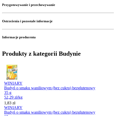
Przygotowywanie i przechowywanie
Ostrzeżenia i pozostałe informacje
Informacje producenta
Produkty z kategorii Budynie
WINIARY
Budyń o smaku waniliowym (bez cukru) bezglutenowy
35 g
52,29
zł
/kg
Cena
1,83
zł
WINIARY
Budyń o smaku waniliowym (bez cukru) bezglutenowy