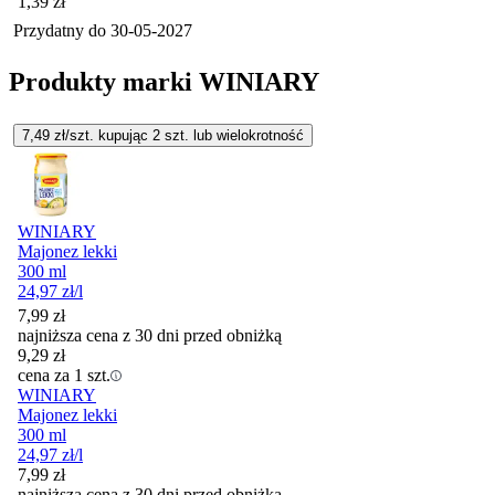
Cena
1,39
zł
Przydatny do
30-05-2027
Produkty marki WINIARY
7,49
zł/szt. kupując
2
szt.
lub wielokrotność
WINIARY
Majonez lekki
300 ml
24,97
zł
/l
7,99
zł
najniższa cena z 30 dni przed obniżką
9,29
zł
cena za 1 szt.
WINIARY
Majonez lekki
300 ml
24,97
zł
/l
7,99
zł
najniższa cena z 30 dni przed obniżką