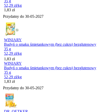
35 g
52,29
zł
/kg
Cena
1,83
zł
Przydatny do
30-05-2027
WINIARY
Budyń o smaku śmietankowym (bez cukru) bezglutenowy
35 g
52,29
zł
/kg
Cena
1,83
zł
WINIARY
Budyń o smaku śmietankowym (bez cukru) bezglutenowy
35 g
52,29
zł
/kg
Cena
1,83
zł
Przydatny do
30-05-2027
DR. OETKER