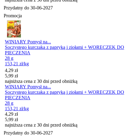
Przydatny do
30-06-2027
Promocja
WINIARY Pomysł na...
Soczystego kurczaka z papryką i ziołami + WORECZEK DO
PIECZENIA
28 g
153,21
zł
/kg
Cena promocyjna
4,29
zł
5,99
zł
najniższa cena z 30 dni przed obniżką
WINIARY Pomysł na...
Soczystego kurczaka z papryką i ziołami + WORECZEK DO
PIECZENIA
28 g
153,21
zł
/kg
Cena promocyjna
4,29
zł
5,99
zł
najniższa cena z 30 dni przed obniżką
Przydatny do
30-06-2027