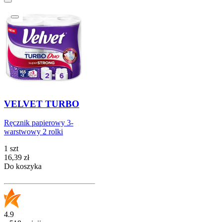
VELVET TURBO
Ręcznik papierowy 3-
warstwowy 2 rolki
1 szt
Cena
16,39
zł
Do koszyka
4.9