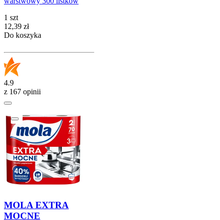
warstwowy 300 listków
1 szt
Cena
12,39
zł
Do koszyka
4.9
z 167 opinii
MOLA EXTRA
MOCNE