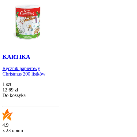
KARTIKA
Ręcznik papierowy
Christmas 200 listków
1 szt
Cena
12,69
zł
Do koszyka
4.9
z 23 opinii