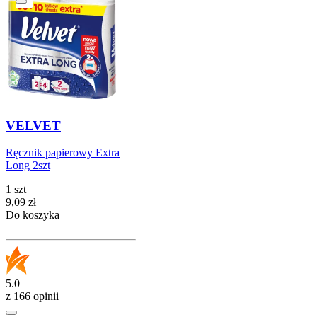
VELVET
Ręcznik papierowy Extra
Long 2szt
1 szt
Cena
9,09
zł
Do koszyka
5.0
z 166 opinii