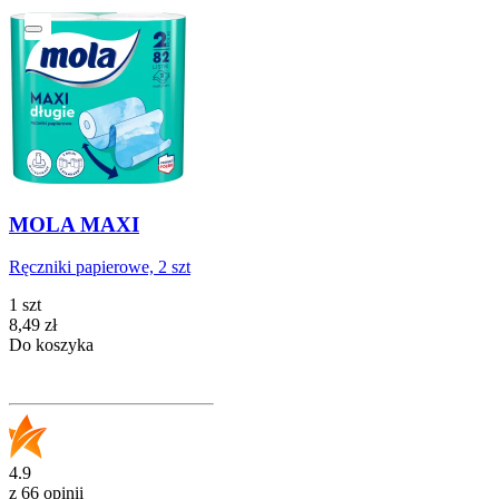
MOLA MAXI
Ręczniki papierowe, 2 szt
1 szt
Cena
8,49
zł
Do koszyka
4.9
z 66 opinii