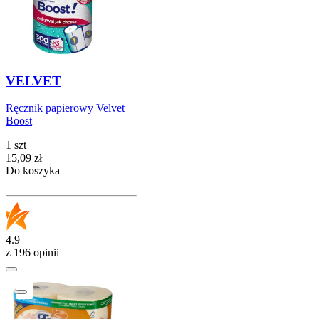
VELVET
Ręcznik papierowy Velvet
Boost
1 szt
Cena
15,09
zł
Do koszyka
4.9
z 196 opinii