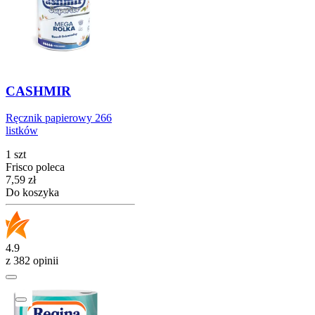
CASHMIR
Ręcznik papierowy 266
listków
1 szt
Frisco poleca
Cena
7,59
zł
Do koszyka
4.9
z 382 opinii