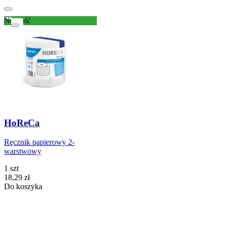
Nowość
HoReCa
Ręcznik papierowy 2-
warstwowy
1 szt
Cena
18,29
zł
Do koszyka