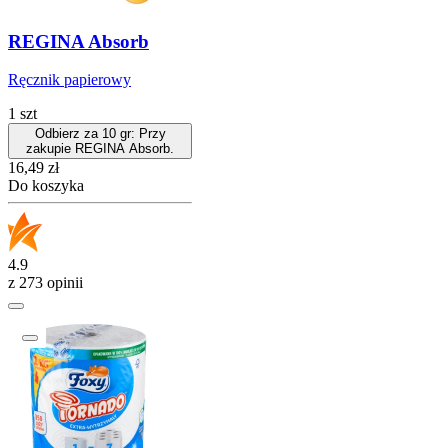
REGINA Absorb
Ręcznik papierowy
1 szt
Odbierz za 10 gr: Przy
zakupie REGINA Absorb.
Cena
16,49
zł
Do koszyka
4.9
z 273 opinii