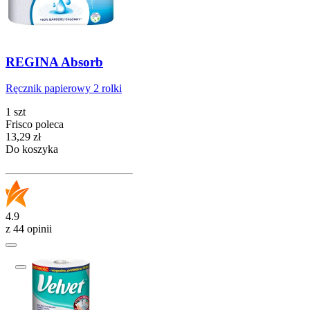
REGINA Absorb
Ręcznik papierowy 2 rolki
1 szt
Frisco poleca
Cena
13,29
zł
Do koszyka
4.9
z 44 opinii