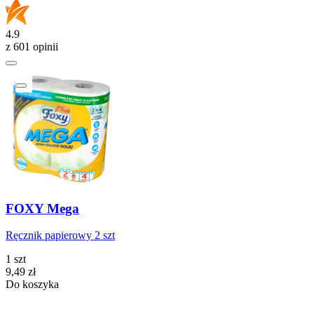
4.9
z 601 opinii
FOXY Mega
Ręcznik papierowy 2 szt
1 szt
Cena
9,49
zł
Do koszyka