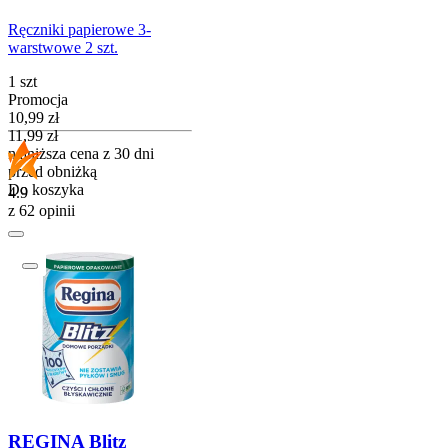
Ręczniki papierowe 3-
warstwowe 2 szt.
1 szt
Promocja
Cena promocyjna
10,99
zł
11,99
zł
najniższa cena z 30 dni
przed obniżką
Do koszyka
4.9
z 62 opinii
REGINA Blitz