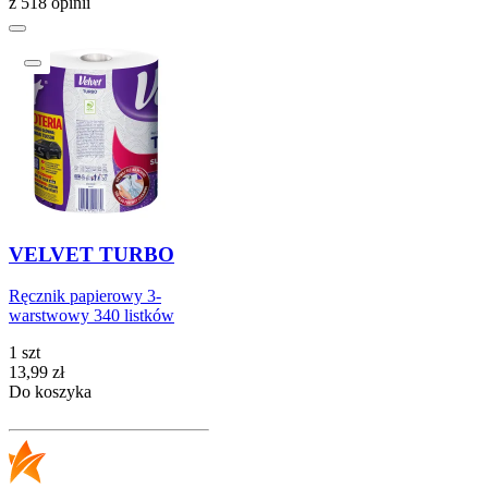
z 518 opinii
VELVET TURBO
Ręcznik papierowy 3-
warstwowy 340 listków
1 szt
Cena
13,99
zł
Do koszyka