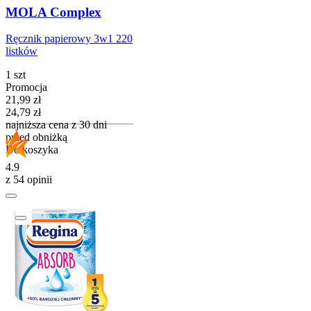
MOLA Complex
Ręcznik papierowy 3w1 220
listków
1 szt
Promocja
Cena promocyjna
21,99
zł
24,79
zł
najniższa cena z 30 dni
przed obniżką
Do koszyka
4.9
z 54 opinii