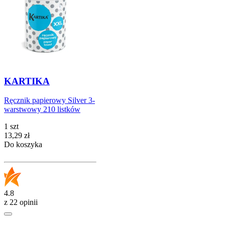
KARTIKA
Ręcznik papierowy Silver 3-
warstwowy 210 listków
1 szt
Cena
13,29
zł
Do koszyka
4.8
z 22 opinii