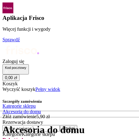
Aplikacja Frisco
Więcej funkcji i wygody
Sprawdź
Zaloguj się
Kod pocztowy
0
,
00
zł
Koszyk
Wyczyść koszyk
Pełny widok
Szczegóły zamówienia
Kategorie sklepu
Akcesoria do domu
Złóż zamówienie
5
,
90
zł
Rezerwacja dostawy
Akcesoria do domu
Czego szukasz?
Szukaj
Kategorie
Kategorie sklepu