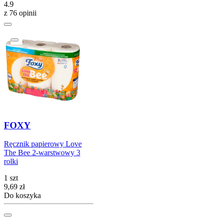
4.9
z 76 opinii
FOXY
Ręcznik papierowy Love
The Bee 2-warstwowy 3
rolki
1 szt
Cena
9,69
zł
Do koszyka