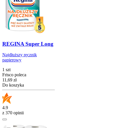
REGINA Super Long
Najdłuższy ręcznik
papierowy
1 szt
Frisco poleca
Cena
11,69
zł
Do koszyka
4.9
z 370 opinii