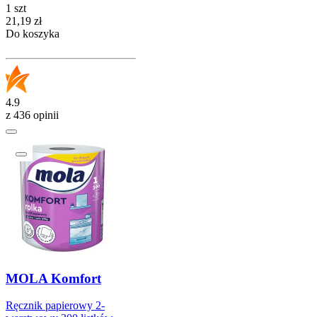
1 szt
Cena
21,19
zł
Do koszyka
4.9
z 436 opinii
MOLA Komfort
Ręcznik papierowy 2-