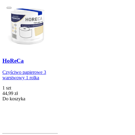
HoReCa
Czyściwo papierowe 3
warstwowy 1 rolka
1 szt
Cena
44,99
zł
Do koszyka