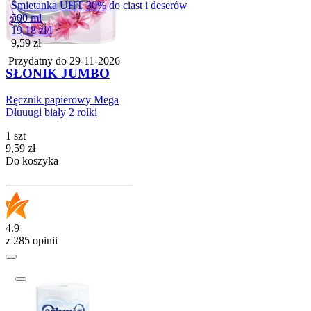
Śmietanka UHT 30% do ciast i deserów
500 ml
19,18
zł
/
l
Cena
9,59
zł
Przydatny do
29-11-2026
SŁONIK JUMBO
Ręcznik papierowy Mega
Dłuuugi biały 2 rolki
1 szt
Cena
9,59
zł
Do koszyka
4.9
z 285 opinii