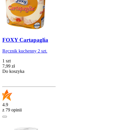
FOXY Cartapaglia
Ręcznik kuchenny 2 szt.
1 szt
Cena
7,99
zł
Do koszyka
4.9
z 79 opinii