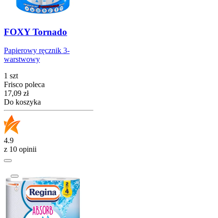
FOXY Tornado
Papierowy ręcznik 3-
warstwowy
1 szt
Frisco poleca
Cena
17,09
zł
Do koszyka
4.9
z 10 opinii