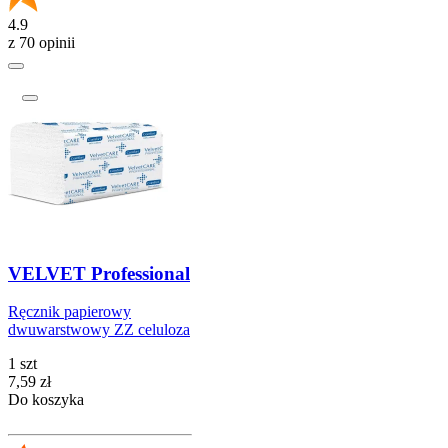
4.9
z 70 opinii
VELVET Professional
Ręcznik papierowy
dwuwarstwowy ZZ celuloza
1 szt
Cena
7,59
zł
Do koszyka