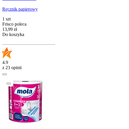
Ręcznik papierowy
1 szt
Frisco poleca
Cena
13,99
zł
Do koszyka
4.9
z 23 opinii