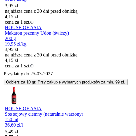
3,95
zł
najniższa cena z 30 dni przed obniżką
4,15
zł
cena za 1 szt.
HOUSE OF ASIA
Makaron pszenny Udon (świeży)
200 g
19,95
zł
/kg
3,95
zł
najniższa cena z 30 dni przed obniżką
4,15
zł
cena za 1 szt.
Przydatny do
25-03-2027
Odbierz za 10 gr: Przy zakupie wybranych produktów za min. 99 zł.
HOUSE OF ASIA
Sos sojowy ciemny (naturalnie warzony)
150 ml
36,60
zł
/l
Cena promocyjna
5,49
zł