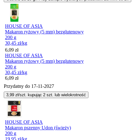
HOUSE OF ASIA
Makaron ryżowy (5 mm) bezglutenowy
200 g
30,45
zł
/kg
Cena
6,09
zł
HOUSE OF ASIA
Makaron ryżowy (5 mm) bezglutenowy
200 g
30,45
zł
/kg
Cena
6,09
zł
Przydatny do
17-11-2027
3,99
zł/szt. kupując
2
szt.
lub wielokrotność
HOUSE OF ASIA
Makaron pszenny Udon (świeży)
200 g
19,95
zł
/kg