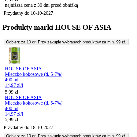
najniższa cena z 30 dni przed obniżką
Przydatny do
10-10-2027
Produkty marki HOUSE OF ASIA
Odbierz za 10 gr: Przy zakupie wybranych produktów za min. 99 zł.
HOUSE OF ASIA
Mleczko kokosowe (tł. 5-7%)
400 ml
14,97
zł
/l
Cena
5,99
zł
HOUSE OF ASIA
Mleczko kokosowe (tł. 5-7%)
400 ml
14,97
zł
/l
Cena
5,99
zł
Przydatny do
18-10-2027
Odbierz za 10 gr: Przy zakupie wybranych produktów za min. 99 zł.