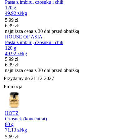
Pasta z imbiru, czosnku i chili
120 g
49,92
zł
/kg
Cena promocyjna
5,99
zł
6,39
zł
najniższa cena z 30 dni przed obniżką
HOUSE OF ASIA
Pasta z imbiru, czosnku i chili
120 g
49,92
zł
/kg
Cena promocyjna
5,99
zł
6,39
zł
najniższa cena z 30 dni przed obniżką
Przydatny do
21-12-2027
Promocja
HOTZ
Czosnek (koncentrat)
80 g
71,13
zł
/kg
Cena promocyjna
5,69
zł