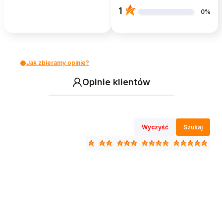
1
0%
Jak zbieramy opinie?
Opinie klientów
Wyczyść
Szukaj