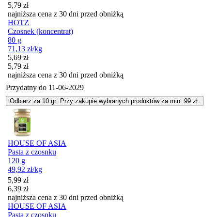
5,79
zł
najniższa cena z 30 dni przed obniżką
HOTZ
Czosnek (koncentrat)
80 g
71,13
zł
/kg
Cena promocyjna
5,69
zł
5,79
zł
najniższa cena z 30 dni przed obniżką
Przydatny do
11-06-2029
Odbierz za 10 gr: Przy zakupie wybranych produktów za min. 99 zł.
HOUSE OF ASIA
Pasta z czosnku
120 g
49,92
zł
/kg
Cena promocyjna
5,99
zł
6,39
zł
najniższa cena z 30 dni przed obniżką
HOUSE OF ASIA
Pasta z czosnku