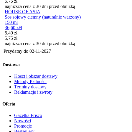
5,75
zł
najniższa cena z 30 dni przed obniżką
HOUSE OF ASIA
Sos sojowy ciemny (naturalnie warzony)
150 ml
36,60
zł
/l
Cena promocyjna
5,49
zł
5,75
zł
najniższa cena z 30 dni przed obniżką
Przydatny do
02-11-2027
Dostawa
Koszt i obszar dostawy
Metody Płatności
Terminy dostawy
Reklamacje i zwroty
Oferta
Gazetka Frisco
Nowości
Promocje
Bestsellery