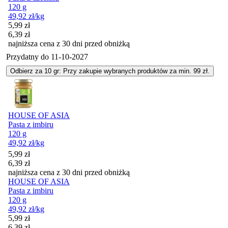
120 g
49,92
zł
/kg
Cena promocyjna
5,99
zł
6,39
zł
najniższa cena z 30 dni przed obniżką
Przydatny do
11-10-2027
Odbierz za 10 gr: Przy zakupie wybranych produktów za min. 99 zł.
HOUSE OF ASIA
Pasta z imbiru
120 g
49,92
zł
/kg
Cena promocyjna
5,99
zł
6,39
zł
najniższa cena z 30 dni przed obniżką
HOUSE OF ASIA
Pasta z imbiru
120 g
49,92
zł
/kg
Cena promocyjna
5,99
zł
6,39
zł