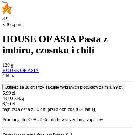
4.9
z 36 opinii
HOUSE OF ASIA Pasta z
imbiru, czosnku i chili
120 g
HOUSE OF ASIA
Chiny
Odbierz za 10 gr: Przy zakupie wybranych produktów za min. 99 zł.
Cena promocyjna
5,99
zł
49,92
zł
/kg
6,39
zł
najniższa cena z 30 dni przed obniżką (6% taniej)
Promocja do 9.08.2026 lub do wyczerpania zapasów