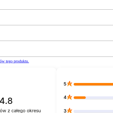
ów tego produktu.
5
4
4.8
ntów
z całego okresu
3