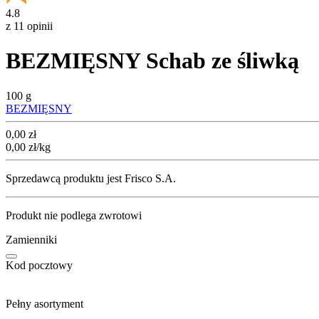
4.8
z 11 opinii
BEZMIĘSNY Schab ze śliwką
100 g
BEZMIĘSNY
Cena
0,00
zł
0,00
zł
/kg
Sprzedawcą produktu jest Frisco S.A.
Produkt nie podlega zwrotowi
Zamienniki
Kod pocztowy
Pełny asortyment