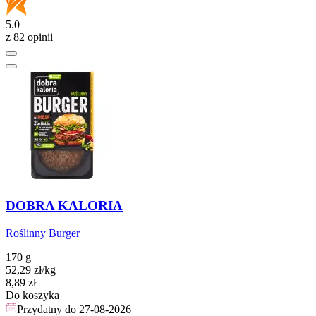
5.0
z 82 opinii
DOBRA KALORIA
Roślinny Burger
170 g
52,29
zł
/kg
Cena
8,89
zł
Do koszyka
Przydatny do
27-08-2026