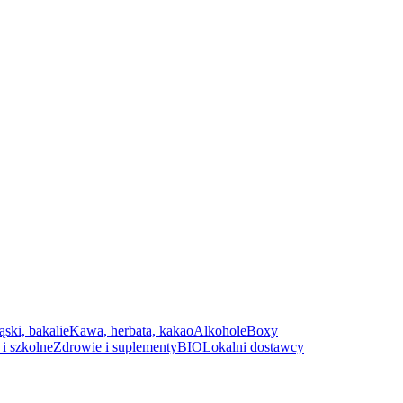
ąski, bakalie
Kawa, herbata, kakao
Alkohole
Boxy
i szkolne
Zdrowie i suplementy
BIO
Lokalni dostawcy