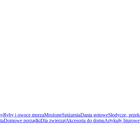
ny
Ryby i owoce morza
Mrożone
Spiżarnia
Dania gotowe
Słodycze, przek
ta
Domowe porządki
Dla zwierząt
Akcesoria do domu
Artykuły biurowe 