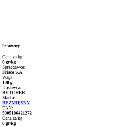
Parametry
Cena za kg:
0
gr
/
kg
Sprzedawca:
Frisco S.A.
Waga:
100 g
Dostawca:
BVTCHER
Marka:
BEZMIĘSNY
EAN:
5905186421272
Cena za kg:
0
gr
/
kg