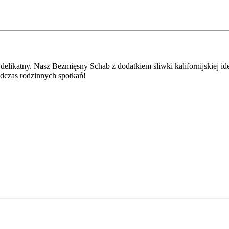
elikatny. Nasz Bezmięsny Schab z dodatkiem śliwki kalifornijskiej id
odczas rodzinnych spotkań!