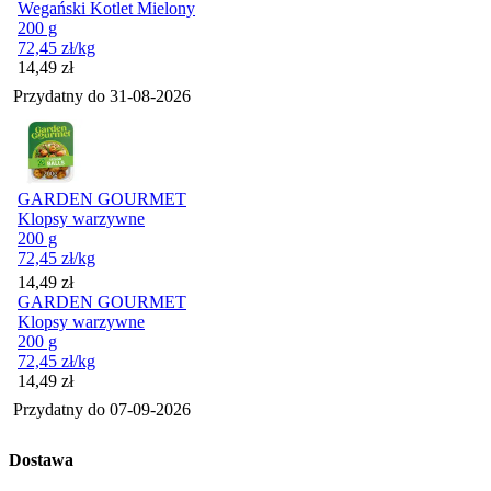
Wegański Kotlet Mielony
200 g
72,45
zł
/kg
Cena
14,49
zł
Przydatny do
31-08-2026
GARDEN GOURMET
Klopsy warzywne
200 g
72,45
zł
/kg
Cena
14,49
zł
GARDEN GOURMET
Klopsy warzywne
200 g
72,45
zł
/kg
Cena
14,49
zł
Przydatny do
07-09-2026
Dostawa