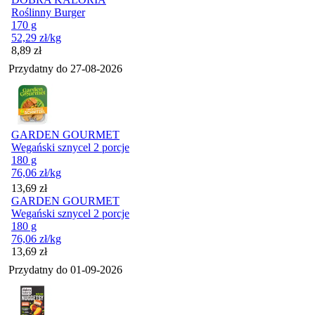
Roślinny Burger
170 g
52,29
zł
/kg
Cena
8,89
zł
Przydatny do
27-08-2026
GARDEN GOURMET
Wegański sznycel 2 porcje
180 g
76,06
zł
/kg
Cena
13,69
zł
GARDEN GOURMET
Wegański sznycel 2 porcje
180 g
76,06
zł
/kg
Cena
13,69
zł
Przydatny do
01-09-2026