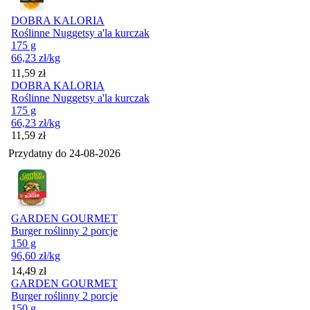
DOBRA KALORIA
Roślinne Nuggetsy a'la kurczak
175 g
66,23
zł
/kg
Cena
11,59
zł
DOBRA KALORIA
Roślinne Nuggetsy a'la kurczak
175 g
66,23
zł
/kg
Cena
11,59
zł
Przydatny do
24-08-2026
GARDEN GOURMET
Burger roślinny 2 porcje
150 g
96,60
zł
/kg
Cena
14,49
zł
GARDEN GOURMET
Burger roślinny 2 porcje
150 g