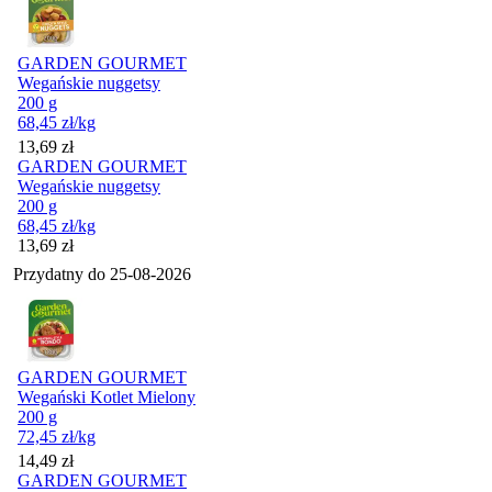
GARDEN GOURMET
Wegańskie nuggetsy
200 g
68,45
zł
/kg
Cena
13,69
zł
GARDEN GOURMET
Wegańskie nuggetsy
200 g
68,45
zł
/kg
Cena
13,69
zł
Przydatny do
25-08-2026
GARDEN GOURMET
Wegański Kotlet Mielony
200 g
72,45
zł
/kg
Cena
14,49
zł
GARDEN GOURMET