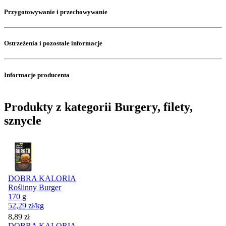
Przygotowywanie i przechowywanie
Ostrzeżenia i pozostałe informacje
Informacje producenta
Produkty z kategorii Burgery, filety,
sznycle
DOBRA KALORIA
Roślinny Burger
170 g
52,29
zł
/kg
Cena
8,89
zł
DOBRA KALORIA