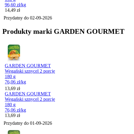
96,60
zł
/kg
Cena
14,49
zł
Przydatny do
02-09-2026
Produkty marki GARDEN GOURMET
GARDEN GOURMET
Wegański sznycel 2 porcje
180 g
76,06
zł
/kg
Cena
13,69
zł
GARDEN GOURMET
Wegański sznycel 2 porcje
180 g
76,06
zł
/kg
Cena
13,69
zł
Przydatny do
01-09-2026