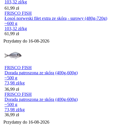
103,32
zł
/kg
Cena
61,99
zł
FRISCO FISH
Łosoś norweski filet extra ze skórą - surowy (480g-720g)
~600 g
103,32
zł
/kg
Cena
61,99
zł
Przydatny do
16-08-2026
FRISCO FISH
Dorada patroszona ze skórą (400g-600g)
~500 g
73,98
zł
/kg
Cena
36,99
zł
FRISCO FISH
Dorada patroszona ze skórą (400g-600g)
~500 g
73,98
zł
/kg
Cena
36,99
zł
Przydatny do
16-08-2026