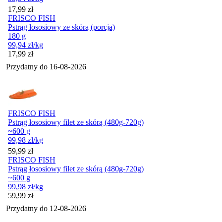
Cena
17,99
zł
FRISCO FISH
Pstrąg łososiowy ze skórą (porcja)
180 g
99,94
zł
/kg
Cena
17,99
zł
Przydatny do
16-08-2026
FRISCO FISH
Pstrąg łososiowy filet ze skórą (480g-720g)
~600 g
99,98
zł
/kg
Cena
59,99
zł
FRISCO FISH
Pstrąg łososiowy filet ze skórą (480g-720g)
~600 g
99,98
zł
/kg
Cena
59,99
zł
Przydatny do
12-08-2026