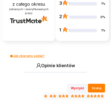
3
z całego okresu
1%
zebranych i zweryfikowanych
przez
2
0%
1
1%
Jak zbieramy opinie?
Opinie klientów
Wyczyść
Szukaj