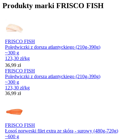
Produkty marki FRISCO FISH
FRISCO FISH
Polędwiczki z dorsza atlantyckiego (210g-390g)
~300 g
123,30
zł
/kg
Cena
36,99
zł
FRISCO FISH
Polędwiczki z dorsza atlantyckiego (210g-390g)
~300 g
123,30
zł
/kg
Cena
36,99
zł
FRISCO FISH
Łosoś norweski filet extra ze skórą - surowy (480g-720g)
~600 g