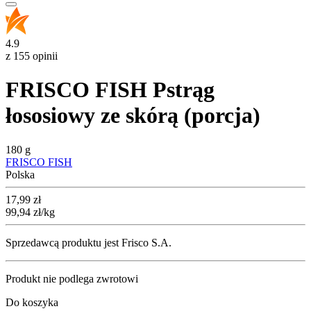
4.9
z 155 opinii
FRISCO FISH Pstrąg
łososiowy ze skórą (porcja)
180 g
FRISCO FISH
Polska
Cena
17,99
zł
99,94
zł
/kg
Sprzedawcą produktu jest Frisco S.A.
Produkt nie podlega zwrotowi
Do koszyka