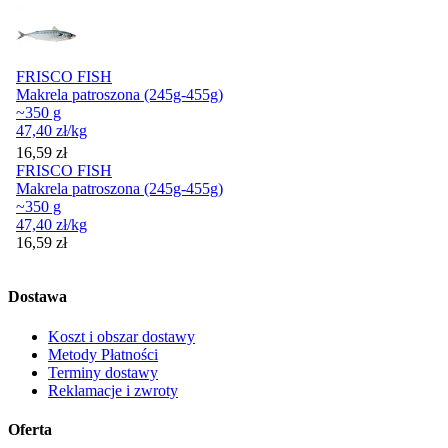
FRISCO FISH
Makrela patroszona (245g-455g)
~350 g
47,40
zł
/kg
Cena
16,59
zł
FRISCO FISH
Makrela patroszona (245g-455g)
~350 g
47,40
zł
/kg
Cena
16,59
zł
Dostawa
Koszt i obszar dostawy
Metody Płatności
Terminy dostawy
Reklamacje i zwroty
Oferta