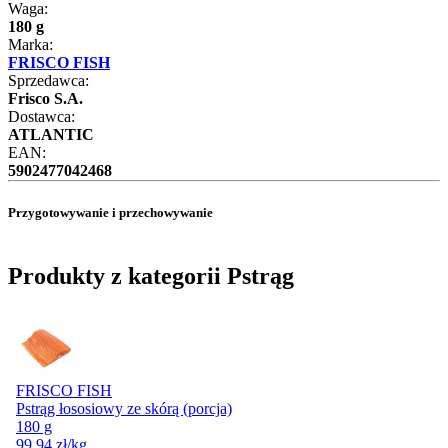
Waga:
180 g
Marka:
FRISCO FISH
Sprzedawca:
Frisco S.A.
Dostawca:
ATLANTIC
EAN:
5902477042468
Przygotowywanie i przechowywanie
Produkty z kategorii Pstrąg
FRISCO FISH
Pstrąg łososiowy ze skórą (porcja)
180 g
99,94
zł
/kg