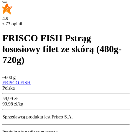
4.9
z 73 opinii
FRISCO FISH Pstrąg
łososiowy filet ze skórą (480g-
720g)
~
600 g
FRISCO FISH
Polska
Cena
59,99
zł
99,98
zł
/kg
Sprzedawcą produktu jest Frisco S.A.