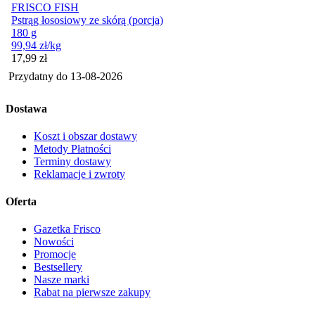
FRISCO FISH
Pstrąg łososiowy ze skórą (porcja)
180 g
99,94
zł
/kg
Cena
17,99
zł
Przydatny do
13-08-2026
Dostawa
Koszt i obszar dostawy
Metody Płatności
Terminy dostawy
Reklamacje i zwroty
Oferta
Gazetka Frisco
Nowości
Promocje
Bestsellery
Nasze marki
Rabat na pierwsze zakupy