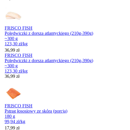
FRISCO FISH
Polędwiczki z dorsza atlantyckiego (210g-390g)
~300 g
123,30
zł
/kg
Cena
36,99
zł
FRISCO FISH
Polędwiczki z dorsza atlantyckiego (210g-390g)
~300 g
123,30
zł
/kg
Cena
36,99
zł
FRISCO FISH
Pstrąg łososiowy ze skórą (porcja)
180 g
99,94
zł
/kg
Cena
17,99
zł