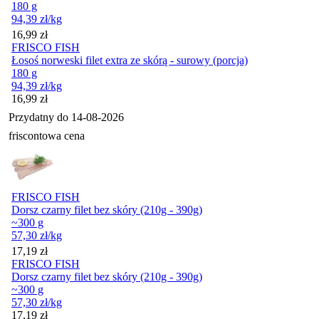
180 g
94,39
zł
/kg
Cena
16,99
zł
FRISCO FISH
Łosoś norweski filet extra ze skórą - surowy (porcja)
180 g
94,39
zł
/kg
Cena
16,99
zł
Przydatny do
14-08-2026
friscontowa cena
FRISCO FISH
Dorsz czarny filet bez skóry (210g - 390g)
~300 g
57,30
zł
/kg
Cena
17,19
zł
FRISCO FISH
Dorsz czarny filet bez skóry (210g - 390g)
~300 g
57,30
zł
/kg
Cena
17,19
zł