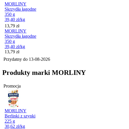
MORLINY
Skrzydła łagodne
350 g
39,40
zł
/kg
Cena
13,79
zł
MORLINY
Skrzydła łagodne
350 g
39,40
zł
/kg
Cena
13,79
zł
Przydatny do
13-08-2026
Produkty marki MORLINY
Promocja
MORLINY
Berlinki z szynki
225 g
30,62
zł
/kg