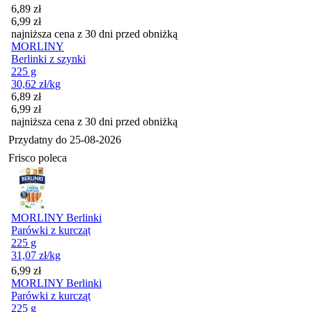
Cena promocyjna
6,89
zł
6,99
zł
najniższa cena z 30 dni przed obniżką
MORLINY
Berlinki z szynki
225 g
30,62
zł
/kg
Cena promocyjna
6,89
zł
6,99
zł
najniższa cena z 30 dni przed obniżką
Przydatny do
25-08-2026
Frisco poleca
MORLINY Berlinki
Parówki z kurcząt
225 g
31,07
zł
/kg
Cena
6,99
zł
MORLINY Berlinki
Parówki z kurcząt
225 g