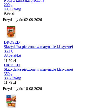
Noga z kurczaka pieczona
200 g
49,95
zł
/kg
Cena
9,99
zł
Przydatny do
02-09-2026
DROSED
Skrzydełka pieczone w marynacie klasycznej
350 g
33,69
zł
/kg
Cena
11,79
zł
DROSED
Skrzydełka pieczone w marynacie klasycznej
350 g
33,69
zł
/kg
Cena
11,79
zł
Przydatny do
18-08-2026