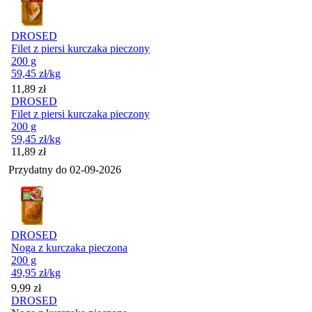
DROSED
Filet z piersi kurczaka pieczony
200 g
59,45
zł
/kg
Cena
11,89
zł
DROSED
Filet z piersi kurczaka pieczony
200 g
59,45
zł
/kg
Cena
11,89
zł
Przydatny do
02-09-2026
DROSED
Noga z kurczaka pieczona
200 g
49,95
zł
/kg
Cena
9,99
zł
DROSED