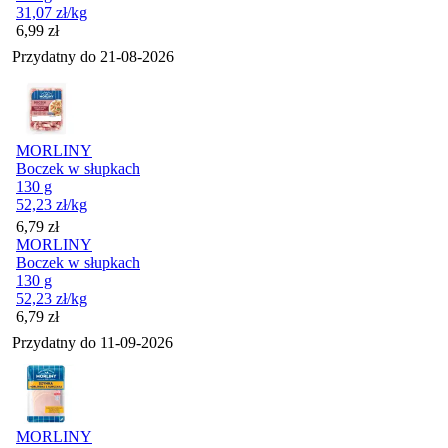
31,07
zł
/kg
Cena
6,99
zł
Przydatny do
21-08-2026
MORLINY
Boczek w słupkach
130 g
52,23
zł
/kg
Cena
6,79
zł
MORLINY
Boczek w słupkach
130 g
52,23
zł
/kg
Cena
6,79
zł
Przydatny do
11-09-2026
MORLINY