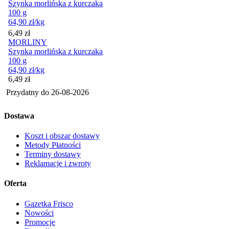
Szynka morlińska z kurczaka
100 g
64,90
zł
/kg
Cena
6,49
zł
MORLINY
Szynka morlińska z kurczaka
100 g
64,90
zł
/kg
Cena
6,49
zł
Przydatny do
26-08-2026
Dostawa
Koszt i obszar dostawy
Metody Płatności
Terminy dostawy
Reklamacje i zwroty
Oferta
Gazetka Frisco
Nowości
Promocje