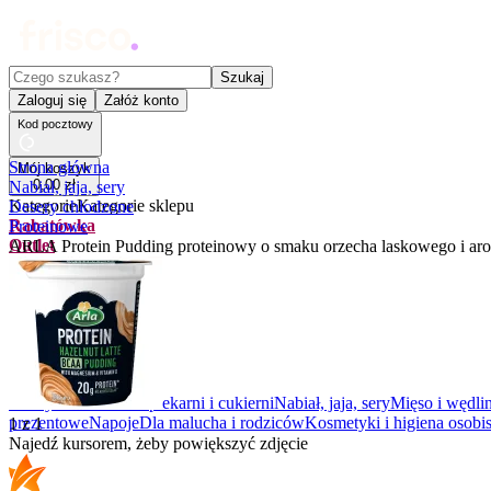
Czego szukasz?
Szukaj
Zaloguj się
Załóż konto
Kod pocztowy
Strona główna
Mój koszyk
0
,
00
zł
Nabiał, jaja, sery
Kategorie
Kategorie sklepu
Desery chłodzone
Rabatówka
Proteinowe
Outlet
ARLA Protein Pudding proteinowy o smaku orzecha laskowego i ar
Promocje
Nowości
Kupony
Dla Biura
Warzywa i owoce
Z piekarni i cukierni
Nabiał, jaja, sery
Mięso i wędli
prezentowe
Napoje
Dla malucha i rodziców
Kosmetyki i higiena osobis
1
z
1
Najedź kursorem, żeby powiększyć zdjęcie