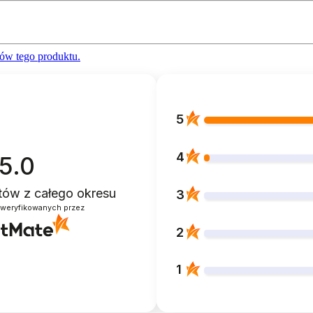
ów tego produktu.
5
4
5.0
ntów
z całego okresu
3
zweryfikowanych przez
2
1