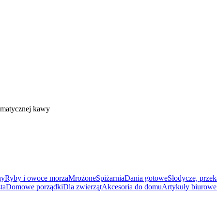
omatycznej kawy
ny
Ryby i owoce morza
Mrożone
Spiżarnia
Dania gotowe
Słodycze, przek
ta
Domowe porządki
Dla zwierząt
Akcesoria do domu
Artykuły biurowe 