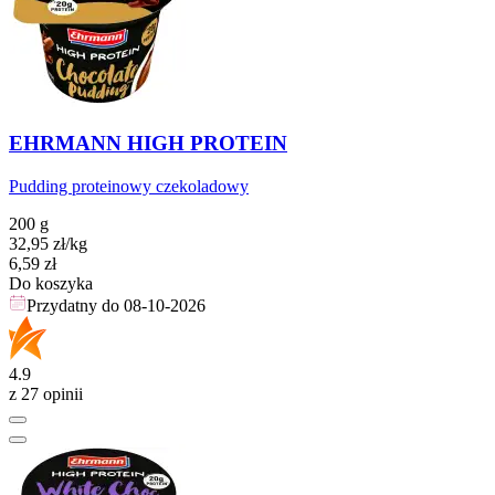
EHRMANN HIGH PROTEIN
Pudding proteinowy czekoladowy
200 g
32,95
zł
/kg
Cena
6,59
zł
Do koszyka
Przydatny do
08-10-2026
4.9
z 27 opinii