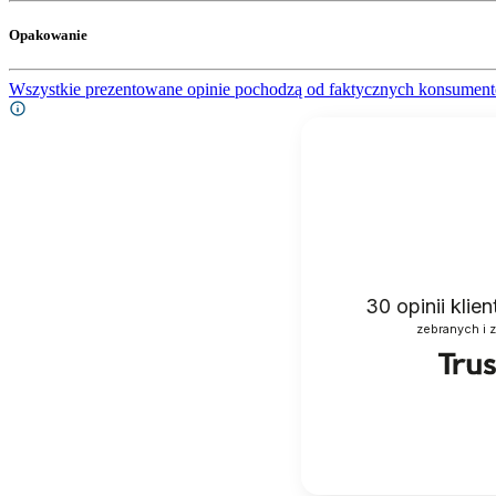
Opakowanie
Wszystkie prezentowane opinie pochodzą od faktycznych konsument
30
opinii klie
zebranych i 