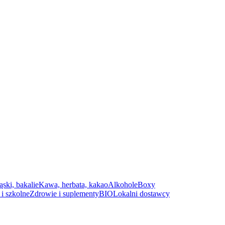
ąski, bakalie
Kawa, herbata, kakao
Alkohole
Boxy
i szkolne
Zdrowie i suplementy
BIO
Lokalni dostawcy