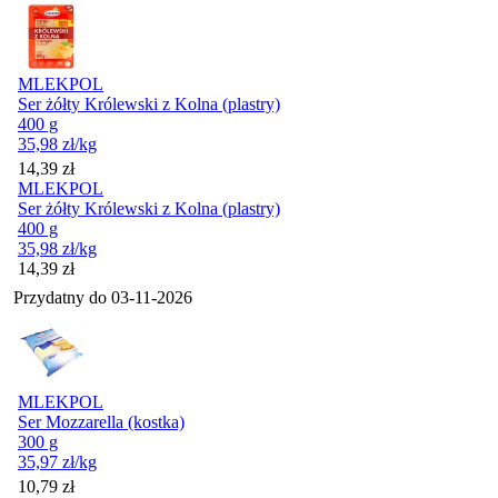
MLEKPOL
Ser żółty Królewski z Kolna (plastry)
400 g
35,98
zł
/kg
Cena
14,39
zł
MLEKPOL
Ser żółty Królewski z Kolna (plastry)
400 g
35,98
zł
/kg
Cena
14,39
zł
Przydatny do
03-11-2026
MLEKPOL
Ser Mozzarella (kostka)
300 g
35,97
zł
/kg
Cena
10,79
zł