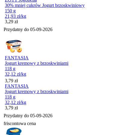
30% mniej cukrów Jogurt brzoskwiniowy
150 g
21,93
zł
/kg
Cena
3,29
zł
Przydatny do
05-09-2026
FANTASIA
Jogurt kremowy z brzoskwiniami
118 g
32,12
zł
/kg
Cena
3,79
zł
FANTASIA
Jogurt kremowy z brzoskwiniami
118 g
32,12
zł
/kg
Cena
3,79
zł
Przydatny do
05-09-2026
friscontowa cena