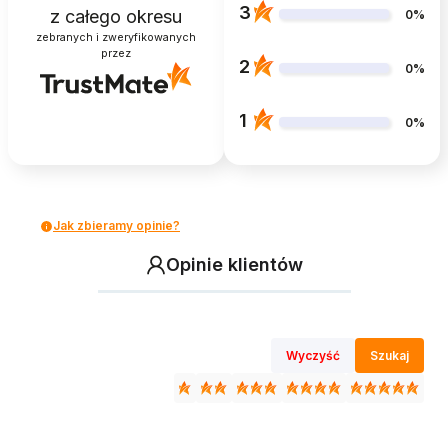
3
z całego okresu
0%
zebranych i zweryfikowanych
przez
2
0%
1
0%
Jak zbieramy opinie?
Opinie klientów
Wyczyść
Szukaj