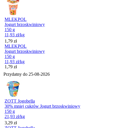
MLEKPOL
Jogurt brzoskwiniowy
150 g
11,93
zł
/kg
Cena
1,79
zł
MLEKPOL
Jogurt brzoskwiniowy
150 g
11,93
zł
/kg
Cena
1,79
zł
Przydatny do
25-08-2026
ZOTT Jogobella
30% mniej cukrów Jogurt brzoskwiniowy
150 g
21,93
zł
/kg
Cena
3,29
zł
ZOTT Jogobella