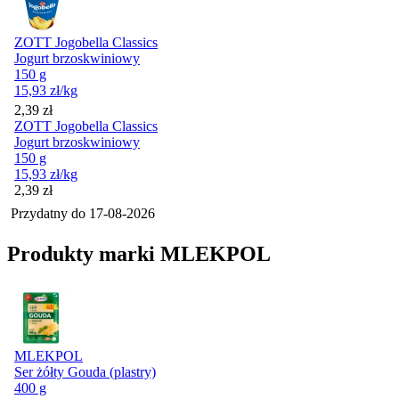
ZOTT Jogobella Classics
Jogurt brzoskwiniowy
150 g
15,93
zł
/kg
Cena
2,39
zł
ZOTT Jogobella Classics
Jogurt brzoskwiniowy
150 g
15,93
zł
/kg
Cena
2,39
zł
Przydatny do
17-08-2026
Produkty marki MLEKPOL
MLEKPOL
Ser żółty Gouda (plastry)
400 g