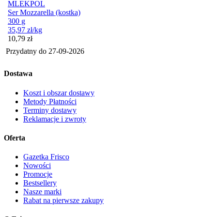
MLEKPOL
Ser Mozzarella (kostka)
300 g
35,97
zł
/kg
Cena
10,79
zł
Przydatny do
27-09-2026
Dostawa
Koszt i obszar dostawy
Metody Płatności
Terminy dostawy
Reklamacje i zwroty
Oferta
Gazetka Frisco
Nowości
Promocje
Bestsellery
Nasze marki
Rabat na pierwsze zakupy