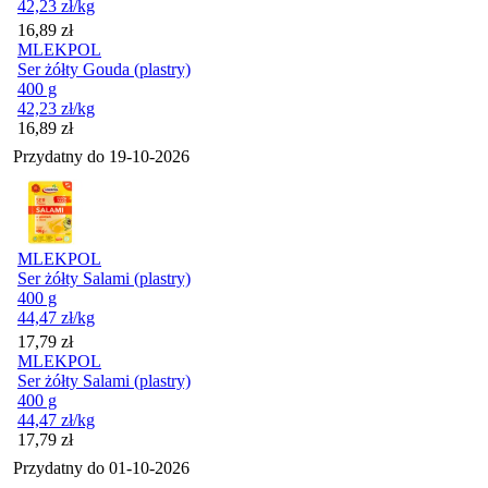
42,23
zł
/kg
Cena
16,89
zł
MLEKPOL
Ser żółty Gouda (plastry)
400 g
42,23
zł
/kg
Cena
16,89
zł
Przydatny do
19-10-2026
MLEKPOL
Ser żółty Salami (plastry)
400 g
44,47
zł
/kg
Cena
17,79
zł
MLEKPOL
Ser żółty Salami (plastry)
400 g
44,47
zł
/kg
Cena
17,79
zł
Przydatny do
01-10-2026