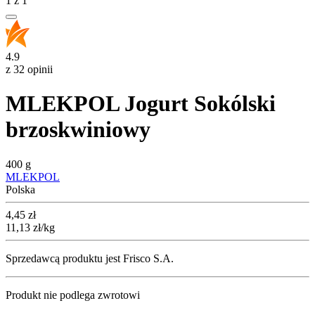
1
z
1
4.9
z 32 opinii
MLEKPOL Jogurt Sokólski
brzoskwiniowy
400 g
MLEKPOL
Polska
Cena
4,45
zł
11,13
zł
/kg
Sprzedawcą produktu jest Frisco S.A.
Produkt nie podlega zwrotowi